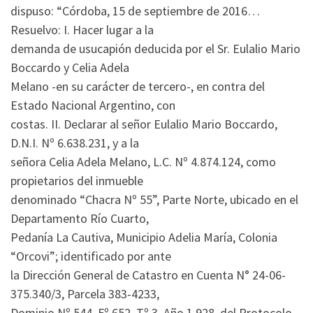
dispuso: “Córdoba, 15 de septiembre de 2016…
Resuelvo: I. Hacer lugar a la
demanda de usucapión deducida por el Sr. Eulalio Mario
Boccardo y Celia Adela
Melano -en su carácter de tercero-, en contra del
Estado Nacional Argentino, con
costas. II. Declarar al señor Eulalio Mario Boccardo,
D.N.I. Nº 6.638.231, y a la
señora Celia Adela Melano, L.C. Nº 4.874.124, como
propietarios del inmueble
denominado “Chacra Nº 55”, Parte Norte, ubicado en el
Departamento Río Cuarto,
Pedanía La Cautiva, Municipio Adelia María, Colonia
“Orcovi”; identificado por ante
la Dirección General de Catastro en Cuenta N° 24-06-
375.340/3, Parcela 383-4233,
Dominio Nº 544, Fº 652, Tº 3, Año 1.928, del Protocolo