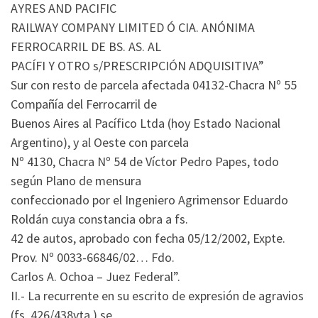
AYRES AND PACIFIC
RAILWAY COMPANY LIMITED Ó CIA. ANÓNIMA
FERROCARRIL DE BS. AS. AL
PACÍFI Y OTRO s/PRESCRIPCIÓN ADQUISITIVA”
Sur con resto de parcela afectada 04132-Chacra Nº 55
Compañía del Ferrocarril de
Buenos Aires al Pacífico Ltda (hoy Estado Nacional
Argentino), y al Oeste con parcela
Nº 4130, Chacra Nº 54 de Víctor Pedro Papes, todo
según Plano de mensura
confeccionado por el Ingeniero Agrimensor Eduardo
Roldán cuya constancia obra a fs.
42 de autos, aprobado con fecha 05/12/2002, Expte.
Prov. Nº 0033-66846/02… Fdo.
Carlos A. Ochoa – Juez Federal”.
II.- La recurrente en su escrito de expresión de agravios
(fs. 426/438vta.) se