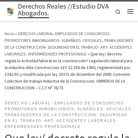
Derechos Reales //Estudio DVA
Saltar al contenido
Search
Abogados.
Me
Inicio
»
DERECHO LABORAL- EMPLEADOS DE CONSORCIOS-
PROMOTORES INMOBILIARIOS- ALBAÑILES -OFICIALES, TRABAJADORES
DE LA CONSTRUCCION- SEGURIDAD EN EL TRABAJO- ART- ACCIDENTES
LABORALES- ENFERMEDADES PROFESIONALE
»
Que ley/ decreto
regula la actividad laboral en la construcción? Legislación laboral para
la industria dela Construccion.-LEY 22.250 de 1980, reglamentada por
1342/81 y modificada por ley 25371 de diciembre del 2000. Convenio
Colectivo de trabajo Industria de la Construccion. OBREROS DE LA
CONSTRUCCION – C.C.T. Nº 76/75
DERECHO LABORAL- EMPLEADOS DE CONSORCIOS-
PROMOTORES INMOBILIARIOS- ALBAÑILES -OFICIALES,
TRABAJADORES DE LA CONSTRUCCION- SEGURIDAD
EN EL TRABAJO- ART- ACCIDENTES LABORALES-
ENFERMEDADES PROFESIONALE