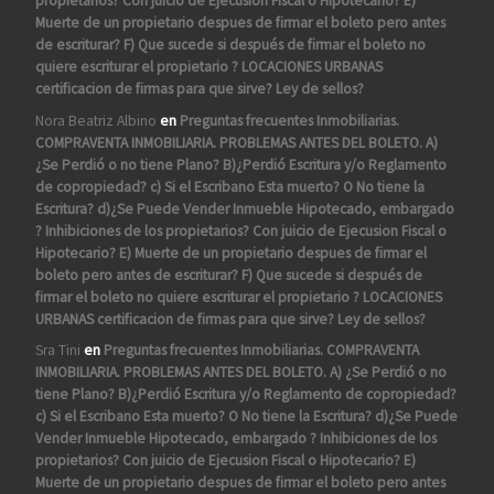
propietarios? Con juicio de Ejecusion Fiscal o Hipotecario? E)
Muerte de un propietario despues de firmar el boleto pero antes
de escriturar? F) Que sucede si después de firmar el boleto no
quiere escriturar el propietario ? LOCACIONES URBANAS
certificacion de firmas para que sirve? Ley de sellos?
Nora Beatriz Albino
en
Preguntas frecuentes Inmobiliarias.
COMPRAVENTA INMOBILIARIA. PROBLEMAS ANTES DEL BOLETO. A)
¿Se Perdió o no tiene Plano? B)¿Perdió Escritura y/o Reglamento
de copropiedad? c) Si el Escribano Esta muerto? O No tiene la
Escritura? d)¿Se Puede Vender Inmueble Hipotecado, embargado
? Inhibiciones de los propietarios? Con juicio de Ejecusion Fiscal o
Hipotecario? E) Muerte de un propietario despues de firmar el
boleto pero antes de escriturar? F) Que sucede si después de
firmar el boleto no quiere escriturar el propietario ? LOCACIONES
URBANAS certificacion de firmas para que sirve? Ley de sellos?
Sra Tini
en
Preguntas frecuentes Inmobiliarias. COMPRAVENTA
INMOBILIARIA. PROBLEMAS ANTES DEL BOLETO. A) ¿Se Perdió o no
tiene Plano? B)¿Perdió Escritura y/o Reglamento de copropiedad?
c) Si el Escribano Esta muerto? O No tiene la Escritura? d)¿Se Puede
Vender Inmueble Hipotecado, embargado ? Inhibiciones de los
propietarios? Con juicio de Ejecusion Fiscal o Hipotecario? E)
Muerte de un propietario despues de firmar el boleto pero antes