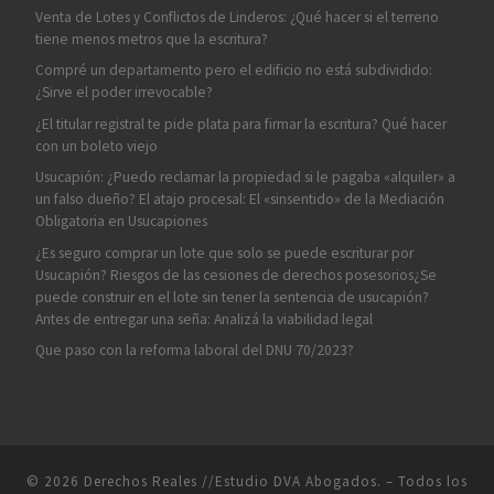
Venta de Lotes y Conflictos de Linderos: ¿Qué hacer si el terreno
tiene menos metros que la escritura?
Compré un departamento pero el edificio no está subdividido:
¿Sirve el poder irrevocable?
¿El titular registral te pide plata para firmar la escritura? Qué hacer
con un boleto viejo
Usucapión: ¿Puedo reclamar la propiedad si le pagaba «alquiler» a
un falso dueño? El atajo procesal: El «sinsentido» de la Mediación
Obligatoria en Usucapiones
¿Es seguro comprar un lote que solo se puede escriturar por
Usucapión? Riesgos de las cesiones de derechos posesorios¿Se
puede construir en el lote sin tener la sentencia de usucapión?
Antes de entregar una seña: Analizá la viabilidad legal
Que paso con la reforma laboral del DNU 70/2023?
© 2026
Derechos Reales //Estudio DVA Abogados.
– Todos los