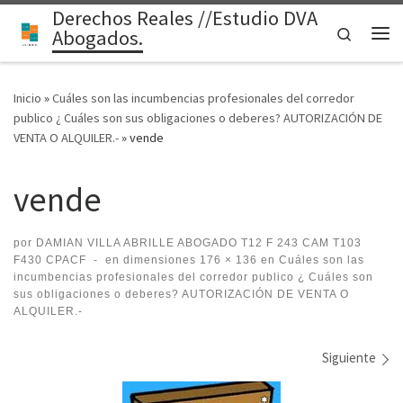
Derechos Reales //Estudio DVA
Saltar al contenido
Search
Abogados.
Me
Inicio
»
Cuáles son las incumbencias profesionales del corredor
publico ¿ Cuáles son sus obligaciones o deberes? AUTORIZACIÓN DE
VENTA O ALQUILER.-
»
vende
vende
por
DAMIAN VILLA ABRILLE ABOGADO T12 F 243 CAM T103
F430 CPACF
-
en dimensiones
176 × 136
en
Cuáles son las
incumbencias profesionales del corredor publico ¿ Cuáles son
sus obligaciones o deberes? AUTORIZACIÓN DE VENTA O
ALQUILER.-
Navegación de imágenes
Siguiente