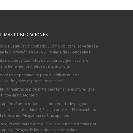
TIMAS PUBLICACIONES
cio de Escrituración trabado: ¿Cómo obligar a los vecinos a
ar la subdivisión en CABA y Provincia de Buenos Aires?
ta de Lotes y Conflictos de Linderos: ¿Qué hacer si el
reno tiene menos metros que la escritura?
pré un departamento pero el edificio no está
dividido: ¿Sirve el poder irrevocable?
 titular registral te pide plata para firmar la escritura? Qué
er con un boleto viejo
capión: ¿Puedo reclamar la propiedad si le pagaba
quiler» a un falso dueño? El atajo procesal: El «sinsentido»
la Mediación Obligatoria en Usucapiones
 seguro comprar un lote que solo se puede escriturar por
capión? Riesgos de las cesiones de derechos