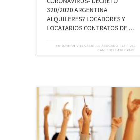
CORONAVIRUS- DECRETO
320/2020 ARGENTINA
ALQUILERES? LOCADORES Y
LOCATARIOS CONTRATOS DE …
por
DAMIAN VILLA ABRILLE ABOGADO T12 F 243
CAM T103 F430 CPACF
Decisiones Asamblearias Abusivas- Que ocurre cuando
la decisión asamblearia, contraria la ley o el
reglamento interno? ¿Que pasa cuando no hay
quórum, no se respetan las mayorías, o se computan
indebidamente los votos que de lo contrario hubiesen
invalidado la decisión? Las decisiones asamblearias
abusivas: La Vida Consorcial, fuente de […]