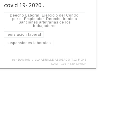
covid 19- 2020 .
Deecho Laboral. Ejercicio del Control
por el Empleador. Derecho frente a
Sanciones arbitrarias de los
trabajadores
legislacion laboral
suspensiones laborales
por
DAMIAN VILLA ABRILLE ABOGADO T12 F 243
CAM T103 F430 CPACF