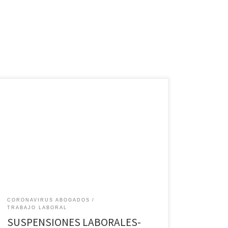
Suspensión por causas económicas y disciplinarias.
Suspensiones laborales 2020. Temas a tratar:
Coronavirus- Suspensiones Laborales ? Doble
indemnización? Puede el empleador suspender al
trabajador? causas? Como saber cuando son
arbitrarias y que medidas tomar? Cuando esta
facultado el empleador a realizar una suspensión? Hay
requisitos para que la suspensión sea […]
CORONAVIRUS ABOGADOS
TRABAJO LABORAL
SUSPENSIONES LABORALES-