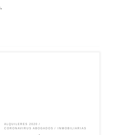
,
BOLETÍN OFICIAL 31 DE MARZO DEL 2020: El decreto
320/20 en su articulo 7, otorga herramientas que
pueden ser utilizadas para quienes «no pueden»
abonar los alquileres: ARTÍCULO 7°.- DEUDAS POR FALTA
DE PAGO: Las deudas que pudieren generarse desde
la fecha de entrada en vigencia del presente decreto
y […]
ALQUILERES 2020
CORONAVIRUS ABOGADOS
INMOBILIARIAS