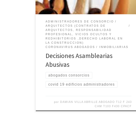
ADMINISTRADORES DE CONSORCIO
ARQUITECTOS (CONTRATOS DE
ARQUITECTOS, RESPONSABILIDAD
PROFESIONAL, VICIOS OCULTOS Y
REDHIBITORIOS ,DERECHO LABORAL EN
LA CONSTRUCCION)
CORONAVIRUS ABOGADOS
INMOBILIARIAS
Decisiones Asamblearias
Abusivas
abogados consorcios
covid 19 edificios administradores
por
DAMIAN VILLA ABRILLE ABOGADO T12 F 243
CAM T103 F430 CPACF