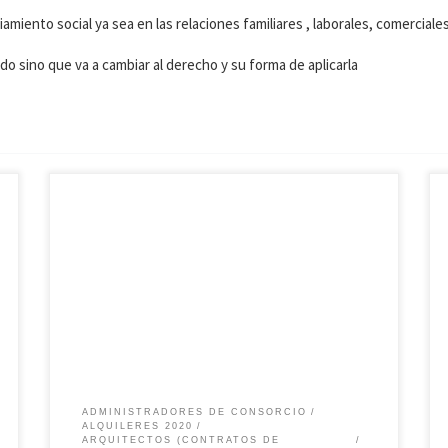
miento social ya sea en las relaciones familiares , laborales, comerciales
o sino que va a cambiar al derecho y su forma de aplicarla
TE RESPONDEMOS LA CONSULTAS PARA QUE SEPAS LA
VIABILIDAD DEL RECLAMO Y NO PIERDAS TIEMPO NI
DINERO EN UNA CONSULTA
ADMINISTRADORES DE CONSORCIO
ALQUILERES 2020
ARQUITECTOS (CONTRATOS DE