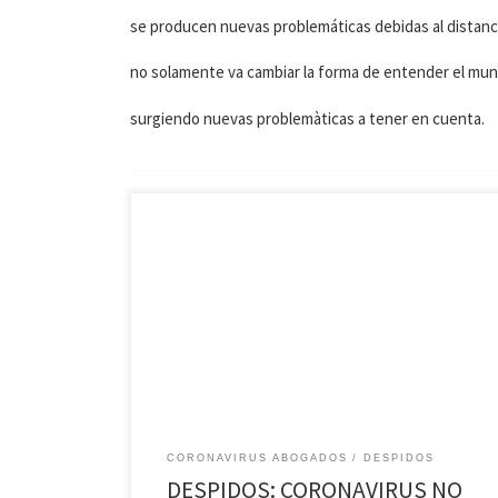
se producen nuevas problemáticas debidas al distancia
no solamente va cambiar la forma de entender el mund
surgiendo nuevas problemàticas a tener en cuenta.
Coronavirus Que hacer si estoy en negro y me
despiden ? decreto presidencial prohibe el despido.
Cuales son mis derechos?
CORONAVIRUS ABOGADOS
DESPIDOS
DESPIDOS: CORONAVIRUS NO