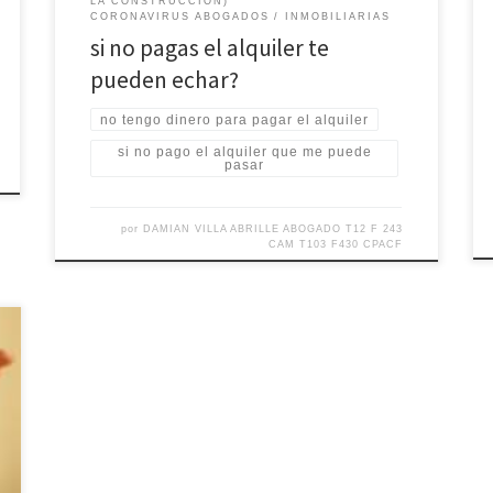
LA CONSTRUCCION)
CORONAVIRUS ABOGADOS
INMOBILIARIAS
si no pagas el alquiler te
pueden echar?
no tengo dinero para pagar el alquiler
si no pago el alquiler que me puede
pasar
por
DAMIAN VILLA ABRILLE ABOGADO T12 F 243
CAM T103 F430 CPACF