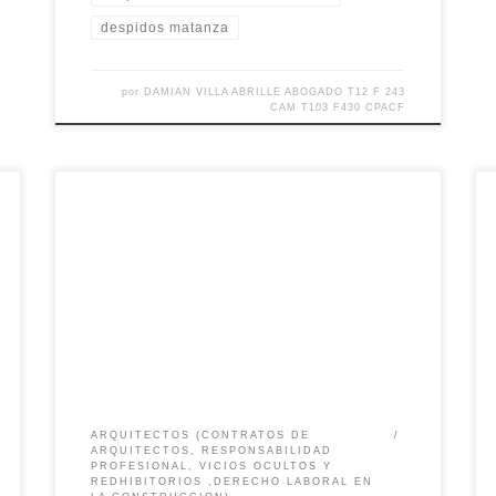
despidos matanza
por
DAMIAN VILLA ABRILLE ABOGADO T12 F 243
CAM T103 F430 CPACF
no me abonan el alquiler? que Hacer? Argentina
.Cierre de Locales Comerciales y falta de pago. Crisis
Económica. Que hacen los propietarios e Inquilinos.
Locaciones Comerciales y Urbanas. Con el dolar por
las nubes, inflación, caída del PBI, del crecimiento
económico, con aumento de la presión tarifaría y de
combustibles […]
ARQUITECTOS (CONTRATOS DE
ARQUITECTOS, RESPONSABILIDAD
PROFESIONAL, VICIOS OCULTOS Y
REDHIBITORIOS ,DERECHO LABORAL EN