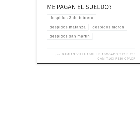
ME PAGAN EL SUELDO?
despidos 3 de febrero
despidos matanza
despidos moron
despidos san martin
por
DAMIAN VILLA ABRILLE ABOGADO T12 F 243
CAM T103 F430 CPACF