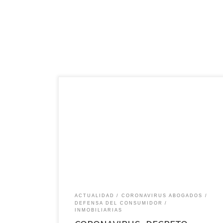
DECRETO 320/2020 La emergencia sanitaria mundial
va a implicar grandes desafios, màxime cuando
termine esta cuarentena por la que estamos viviendo.
Desde el àmbito inmobiliario estas son las medidas
tomadas , esperemos que den resultado y no sea un
aprovechamiento de la situaciòn para algunos vivos.
ACTUALIDAD
CORONAVIRUS ABOGADOS
DEFENSA DEL CONSUMIDOR
INMOBILIARIAS