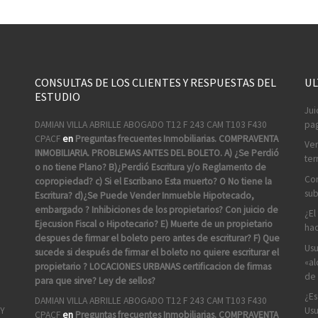
CONSULTAS DE LOS CLIENTES Y RESPUESTAS DEL
UL
ESTUDIO
Jui
DAMIAN VILLA ABRILLE ABOGADO T12 F 243 CAM T103 F430
pag
CPACF
en
Preguntas frecuentes Inmobiliarias. COMPRAVENTA
Ven
INMOBILIARIA. PROBLEMAS ANTES DEL BOLETO. A) ¿Se Perdió
ter
o no tiene Plano? B)¿Perdió Escritura y/o Reglamento de
Com
copropiedad? c) Si el Escribano Esta muerto? O No tiene la
sub
Escritura? d)¿Se Puede Vender Inmueble Hipotecado,
embargado ? Inhibiciones de los propietarios? Con juicio de
¿El
Ejecusion Fiscal o Hipotecario? E) Muerte de un propietario
hac
despues de firmar el boleto pero antes de escriturar? F) Que
Usu
sucede si después de firmar el boleto no quiere escriturar el
«al
propietario ? LOCACIONES URBANAS certificacion de firmas
de 
para que sirve? Ley de sellos?
¿Es
DAMIAN VILLA ABRILLE ABOGADO T12 F 243 CAM T103 F430
Usu
 Y
CPACF
en
Preguntas frecuentes Inmobiliarias. COMPRAVENTA