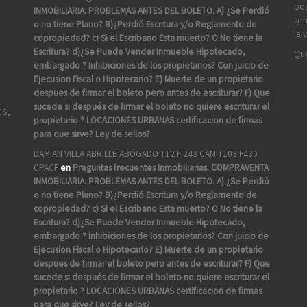
pos
INMOBILIARIA. PROBLEMAS ANTES DEL BOLETO. A) ¿Se Perdió
sen
o no tiene Plano? B)¿Perdió Escritura y/o Reglamento de
la 
copropiedad? c) Si el Escribano Esta muerto? O No tiene la
Escritura? d)¿Se Puede Vender Inmueble Hipotecado,
Que
embargado ? Inhibiciones de los propietarios? Con juicio de
Ejecusion Fiscal o Hipotecario? E) Muerte de un propietario
despues de firmar el boleto pero antes de escriturar? F) Que
sucede si después de firmar el boleto no quiere escriturar el
ES,
propietario ? LOCACIONES URBANAS certificacion de firmas
para que sirve? Ley de sellos?
DAMIAN VILLA ABRILLE ABOGADO T12 F 243 CAM T103 F430
CPACF
en
Preguntas frecuentes Inmobiliarias. COMPRAVENTA
INMOBILIARIA. PROBLEMAS ANTES DEL BOLETO. A) ¿Se Perdió
o no tiene Plano? B)¿Perdió Escritura y/o Reglamento de
copropiedad? c) Si el Escribano Esta muerto? O No tiene la
Escritura? d)¿Se Puede Vender Inmueble Hipotecado,
A
embargado ? Inhibiciones de los propietarios? Con juicio de
Ejecusion Fiscal o Hipotecario? E) Muerte de un propietario
despues de firmar el boleto pero antes de escriturar? F) Que
sucede si después de firmar el boleto no quiere escriturar el
propietario ? LOCACIONES URBANAS certificacion de firmas
para que sirve? Ley de sellos?