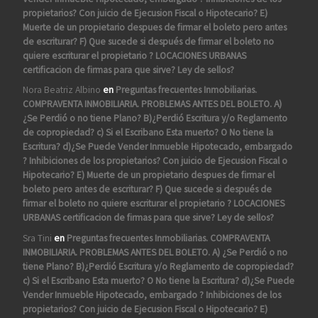
propietarios? Con juicio de Ejecusion Fiscal o Hipotecario? E)
Muerte de un propietario despues de firmar el boleto pero antes
de escriturar? F) Que sucede si después de firmar el boleto no
quiere escriturar el propietario ? LOCACIONES URBANAS
certificacion de firmas para que sirve? Ley de sellos?
Nora Beatriz Albino
en
Preguntas frecuentes Inmobiliarias.
COMPRAVENTA INMOBILIARIA. PROBLEMAS ANTES DEL BOLETO. A)
¿Se Perdió o no tiene Plano? B)¿Perdió Escritura y/o Reglamento
de copropiedad? c) Si el Escribano Esta muerto? O No tiene la
Escritura? d)¿Se Puede Vender Inmueble Hipotecado, embargado
? Inhibiciones de los propietarios? Con juicio de Ejecusion Fiscal o
Hipotecario? E) Muerte de un propietario despues de firmar el
boleto pero antes de escriturar? F) Que sucede si después de
firmar el boleto no quiere escriturar el propietario ? LOCACIONES
URBANAS certificacion de firmas para que sirve? Ley de sellos?
Sra Tini
en
Preguntas frecuentes Inmobiliarias. COMPRAVENTA
INMOBILIARIA. PROBLEMAS ANTES DEL BOLETO. A) ¿Se Perdió o no
tiene Plano? B)¿Perdió Escritura y/o Reglamento de copropiedad?
c) Si el Escribano Esta muerto? O No tiene la Escritura? d)¿Se Puede
Vender Inmueble Hipotecado, embargado ? Inhibiciones de los
propietarios? Con juicio de Ejecusion Fiscal o Hipotecario? E)