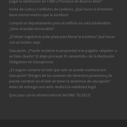
pagar la subdivisión en CABA y Provincia de Buenos Aires?
Venta de Lotes y Conflictos de Linderos: ¿Qué hacer si el terreno
tiene menos metros que la escritura?
Compré un departamento pero el edificio no está subdividido:
¿Sirve el poder irrevocable?
¿El titular registral te pide plata para firmar la escritura? Qué hacer
con un boleto viejo
Usucapión: ¿Puedo reclamar la propiedad si le pagaba «alquiler» a
un falso dueño? El atajo procesal: El «sinsentido» de la Mediación
Obligatoria en Usucapiones
¿Es seguro comprar un lote que solo se puede escriturar por
Usucapión? Riesgos de las cesiones de derechos posesorios¿Se
puede construir en el lote sin tener la sentencia de usucapión?
Antes de entregar una seña: Analizá la viabilidad legal
Que paso con la reforma laboral del DNU 70/2023?