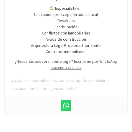
Especialista en:
Usucapión (prescripción adquisitiva)
Desalojos
Escrituración
Conflictos con inmobiliarias
Vicios de construcción
Arquitectura Legal Propiedad horizontal
Contratos inmobiliarios
¿Necesitás asesoramiento legal? Escribime por WhatsApp
haciendo clic acá.
www.derechosrealesbsas.com.ar/abogado-inmobiliario-
usucapion-medianeria-y-vicios-en-ba/