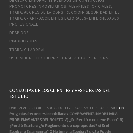
DERECHO LABORAL- EMPLEADOS DE CONSORCIOS-
PROMOTORES INMOBILIARIOS- ALBAÑILES -OFICIALES,
TRABAJADORES DE LA CONSTRUCCION- SEGURIDAD EN EL
TRABAJO- ART- ACCIDENTES LABORALES- ENFERMEDADES
PROFESIONALE
DESPIDOS
INMOBILIARIAS
TRABAJO LABORAL
USUCAPION – LEY PIERRI: CONSEGUI TU ESCRITURA
CONSULTAS DE LOS CLIENTES Y RESPUESTAS DEL
ESTUDIO
DAMIAN VILLA ABRILLE ABOGADO T12 F 243 CAM T103 F430 CPACF
en
Preguntas frecuentes Inmobiliarias. COMPRAVENTA INMOBILIARIA.
PROBLEMAS ANTES DEL BOLETO. A) ¿Se Perdió o no tiene Plano? B)
¿Perdió Escritura y/o Reglamento de copropiedad? c) Si el
Escribano Esta muerto? O No tiene la Escritura? d)¿Se Puede