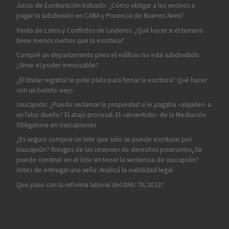
Juicio de Escrituración trabado: ¿Cómo obligar a los vecinos a
pagar la subdivisión en CABA y Provincia de Buenos Aires?
Venta de Lotes y Conflictos de Linderos: ¿Qué hacer si el terreno
tiene menos metros que la escritura?
Compré un departamento pero el edificio no está subdividido:
¿Sirve el poder irrevocable?
¿El titular registral te pide plata para firmar la escritura? Qué hacer
con un boleto viejo
Usucapión: ¿Puedo reclamar la propiedad si le pagaba «alquiler» a
un falso dueño? El atajo procesal: El «sinsentido» de la Mediación
Obligatoria en Usucapiones
¿Es seguro comprar un lote que solo se puede escriturar por
Usucapión? Riesgos de las cesiones de derechos posesorios¿Se
puede construir en el lote sin tener la sentencia de usucapión?
Antes de entregar una seña: Analizá la viabilidad legal
Que paso con la reforma laboral del DNU 70/2023?