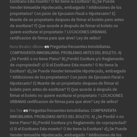
Escribano Esta muerto? O No tiene la Escritura? d)¿Se Puede
Vender Inmueble Hipotecado, embargado ? Inhibiciones de los
propietarios? Con juicio de Ejecusion Fiscal o Hipotecario? E)
Muerte de un propietario despues de firmar el boleto pero antes
de escriturar? F) Que sucede si después de firmar el boleto no
quiere escriturar el propietario ? LOCACIONES URBANAS
certificacion de firmas para que sirve? Ley de sellos?
Nora Beatriz Albino
en
Preguntas frecuentes Inmobiliarias.
COMPRAVENTA INMOBILIARIA. PROBLEMAS ANTES DEL BOLETO. A)
¿Se Perdió o no tiene Plano? B)¿Perdió Escritura y/o Reglamento
de copropiedad? c) Si el Escribano Esta muerto? O No tiene la
Escritura? d)¿Se Puede Vender Inmueble Hipotecado, embargado
? Inhibiciones de los propietarios? Con juicio de Ejecusion Fiscal o
Hipotecario? E) Muerte de un propietario despues de firmar el
boleto pero antes de escriturar? F) Que sucede si después de
firmar el boleto no quiere escriturar el propietario ? LOCACIONES
URBANAS certificacion de firmas para que sirve? Ley de sellos?
Sra Tini
en
Preguntas frecuentes Inmobiliarias. COMPRAVENTA
INMOBILIARIA. PROBLEMAS ANTES DEL BOLETO. A) ¿Se Perdió o no
tiene Plano? B)¿Perdió Escritura y/o Reglamento de copropiedad?
c) Si el Escribano Esta muerto? O No tiene la Escritura? d)¿Se Puede
Vender Inmueble Hipotecado, embargado ? Inhibiciones de los