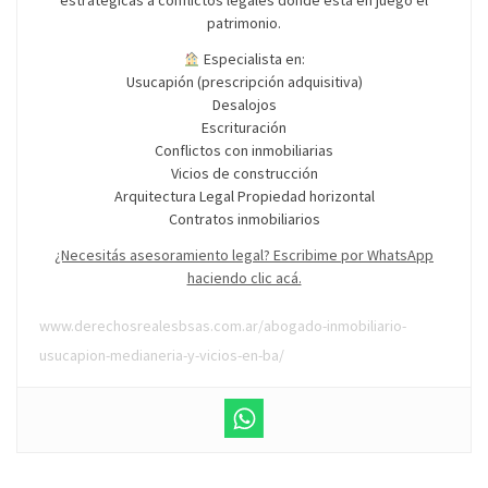
estratégicas a conflictos legales donde está en juego el
patrimonio.
Especialista en:
Usucapión (prescripción adquisitiva)
Desalojos
Escrituración
Conflictos con inmobiliarias
Vicios de construcción
Arquitectura Legal Propiedad horizontal
Contratos inmobiliarios
¿Necesitás asesoramiento legal? Escribime por WhatsApp
haciendo clic acá.
www.derechosrealesbsas.com.ar/abogado-inmobiliario-
usucapion-medianeria-y-vicios-en-ba/