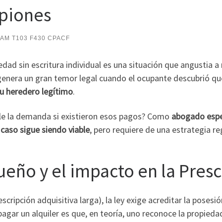
apiones
CAM T103 F430 CPACF
dad sin escritura individual es una situación que angustia a
genera un gran temor legal cuando el ocupante descubrió q
 su heredero legítimo
.
able la demanda si existieron esos pagos? Como
abogado espec
 caso sigue siendo viable
, pero requiere de una estrategia r
ueño y el impacto en la Presc
scripción adquisitiva larga), la ley exige acreditar la poses
e pagar un alquiler es que, en teoría, uno reconoce la propied