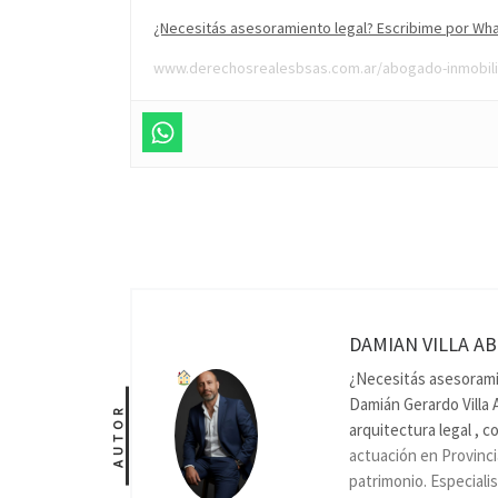
¿Necesitás asesoramiento legal? Escribime por Wha
www.derechosrealesbsas.com.ar/abogado-inmobilia
DAMIAN VILLA AB
¿Necesitás asesora
Damián Gerardo Villa 
AUTOR
arquitectura legal , c
actuación en Provinci
patrimonio.
Especiali