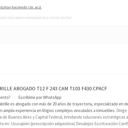
tsApp haciendo clic acá.
rio-usucapion-medianeria-y-vicios-en-ba/
RILLE ABOGADO T12 F 243 CAM T103 F430 CPACF
miento?
Escribime por Wha
Abrille es abogado con más de 20 años de trayectoria, especializado en de
on amplia experiencia en litigios complejos vinculados a inmuebles.
Dirige
a de Buenos Aires y Capital Federal, brindando soluciones estratégicas a
sta en: Usucapión (prescripción adquisitiva) Desalojos Escrituración Confl