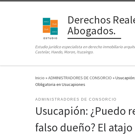
Saltar al contenido
Derechos Reale
Abogados.
Estudio juridico especialista en derecho inmobiliario arqui
Castelar, Haedo, Moron, Ituzaingo.
Inicio
»
ADMINISTRADORES DE CONSORCIO
»
Usucapión:
Obligatoria en Usucapiones
ADMINISTRADORES DE CONSORCIO
Usucapión: ¿Puedo re
falso dueño? El atajo