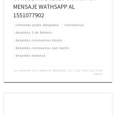
MENSAJE WATHSAPP AL
1551077902
consultas gratis abogados
coronavirus
despidos 3 de febrero
despidos coronavirus moron
despidos coronavirus san martin
despidos matanza
por
DAMIAN VILLA ABRILLE ABOGADO T12 F 243 CAM T103 F430
CPACF
Suspensión por causas económicas y disciplinarias. Suspensiones