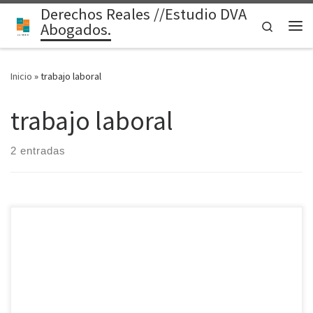
Derechos Reales //Estudio DVA
Saltar al contenido
Search
Abogados.
Me
Inicio
»
trabajo laboral
trabajo laboral
2 entradas
TE RESPONDEMOS LA CONSULTAS PARA QUE SEPAS LA VIABILIDAD
DEL RECLAMO Y NO PIERDAS TIEMPO NI DINERO EN UNA CONSULTA