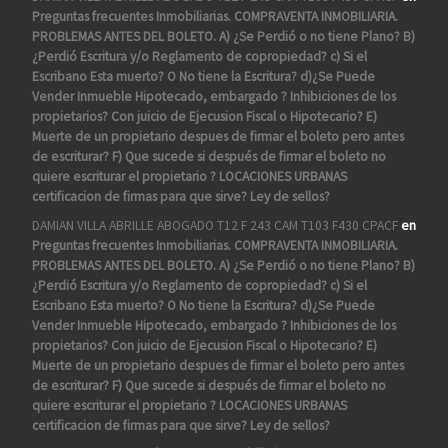
Preguntas frecuentes Inmobiliarias. COMPRAVENTA INMOBILIARIA.
PROBLEMAS ANTES DEL BOLETO. A) ¿Se Perdió o no tiene Plano? B)
¿Perdió Escritura y/o Reglamento de copropiedad? c) Si el
Escribano Esta muerto? O No tiene la Escritura? d)¿Se Puede
Vender Inmueble Hipotecado, embargado ? Inhibiciones de los
propietarios? Con juicio de Ejecusion Fiscal o Hipotecario? E)
Muerte de un propietario despues de firmar el boleto pero antes
de escriturar? F) Que sucede si después de firmar el boleto no
quiere escriturar el propietario ? LOCACIONES URBANAS
certificacion de firmas para que sirve? Ley de sellos?
DAMIAN VILLA ABRILLE ABOGADO T12 F 243 CAM T103 F430 CPACF
en
Preguntas frecuentes Inmobiliarias. COMPRAVENTA INMOBILIARIA.
PROBLEMAS ANTES DEL BOLETO. A) ¿Se Perdió o no tiene Plano? B)
¿Perdió Escritura y/o Reglamento de copropiedad? c) Si el
Escribano Esta muerto? O No tiene la Escritura? d)¿Se Puede
Vender Inmueble Hipotecado, embargado ? Inhibiciones de los
propietarios? Con juicio de Ejecusion Fiscal o Hipotecario? E)
Muerte de un propietario despues de firmar el boleto pero antes
de escriturar? F) Que sucede si después de firmar el boleto no
quiere escriturar el propietario ? LOCACIONES URBANAS
certificacion de firmas para que sirve? Ley de sellos?