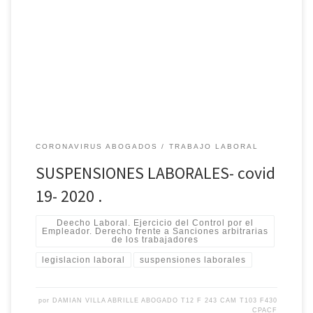
laborales 2020. Temas a tratar: Coronavirus- Suspensiones
Laborales ? Doble indemnización? Puede el empleador
suspender al trabajador? causas? Como saber cuando son
arbitrarias y que medidas tomar? Cuando esta facultado el
empleador a realizar una suspensión? Hay requisitos para que la
suspensión sea […]
CORONAVIRUS ABOGADOS
TRABAJO LABORAL
SUSPENSIONES LABORALES- covid
19- 2020 .
Deecho Laboral. Ejercicio del Control por el
Empleador. Derecho frente a Sanciones arbitrarias
de los trabajadores
legislacion laboral
suspensiones laborales
por
DAMIAN VILLA ABRILLE ABOGADO T12 F 243 CAM T103 F430
CPACF