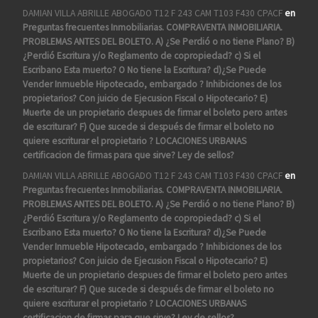
DAMIAN VILLA ABRILLE ABOGADO T12 F 243 CAM T103 F430 CPACF
en
Preguntas frecuentes Inmobiliarias. COMPRAVENTA INMOBILIARIA.
PROBLEMAS ANTES DEL BOLETO. A) ¿Se Perdió o no tiene Plano? B)
¿Perdió Escritura y/o Reglamento de copropiedad? c) Si el
Escribano Esta muerto? O No tiene la Escritura? d)¿Se Puede
Vender Inmueble Hipotecado, embargado ? Inhibiciones de los
propietarios? Con juicio de Ejecusion Fiscal o Hipotecario? E)
Muerte de un propietario despues de firmar el boleto pero antes
de escriturar? F) Que sucede si después de firmar el boleto no
quiere escriturar el propietario ? LOCACIONES URBANAS
certificacion de firmas para que sirve? Ley de sellos?
DAMIAN VILLA ABRILLE ABOGADO T12 F 243 CAM T103 F430 CPACF
en
Preguntas frecuentes Inmobiliarias. COMPRAVENTA INMOBILIARIA.
PROBLEMAS ANTES DEL BOLETO. A) ¿Se Perdió o no tiene Plano? B)
¿Perdió Escritura y/o Reglamento de copropiedad? c) Si el
Escribano Esta muerto? O No tiene la Escritura? d)¿Se Puede
Vender Inmueble Hipotecado, embargado ? Inhibiciones de los
propietarios? Con juicio de Ejecusion Fiscal o Hipotecario? E)
Muerte de un propietario despues de firmar el boleto pero antes
de escriturar? F) Que sucede si después de firmar el boleto no
quiere escriturar el propietario ? LOCACIONES URBANAS
certificacion de firmas para que sirve? Ley de sellos?