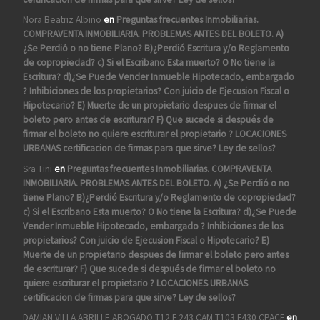
Nora Beatriz Albino
en
Preguntas frecuentes Inmobiliarias.
COMPRAVENTA INMOBILIARIA. PROBLEMAS ANTES DEL BOLETO. A)
¿Se Perdió o no tiene Plano? B)¿Perdió Escritura y/o Reglamento
de copropiedad? c) Si el Escribano Esta muerto? O No tiene la
Escritura? d)¿Se Puede Vender Inmueble Hipotecado, embargado
? Inhibiciones de los propietarios? Con juicio de Ejecusion Fiscal o
Hipotecario? E) Muerte de un propietario despues de firmar el
boleto pero antes de escriturar? F) Que sucede si después de
firmar el boleto no quiere escriturar el propietario ? LOCACIONES
URBANAS certificacion de firmas para que sirve? Ley de sellos?
Sra Tini
en
Preguntas frecuentes Inmobiliarias. COMPRAVENTA
INMOBILIARIA. PROBLEMAS ANTES DEL BOLETO. A) ¿Se Perdió o no
tiene Plano? B)¿Perdió Escritura y/o Reglamento de copropiedad?
c) Si el Escribano Esta muerto? O No tiene la Escritura? d)¿Se Puede
Vender Inmueble Hipotecado, embargado ? Inhibiciones de los
propietarios? Con juicio de Ejecusion Fiscal o Hipotecario? E)
Muerte de un propietario despues de firmar el boleto pero antes
de escriturar? F) Que sucede si después de firmar el boleto no
quiere escriturar el propietario ? LOCACIONES URBANAS
certificacion de firmas para que sirve? Ley de sellos?
DAMIAN VILLA ABRILLE ABOGADO T12 F 243 CAM T103 F430 CPACF
en