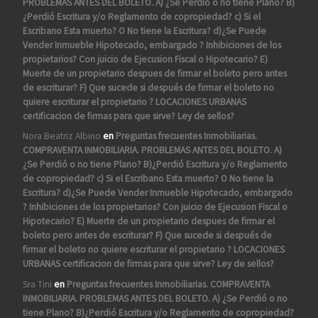
PROBLEMAS ANTES DEL BOLETO. A) ¿Se Perdió o no tiene Plano? B)
¿Perdió Escritura y/o Reglamento de copropiedad? c) Si el
Escribano Esta muerto? O No tiene la Escritura? d)¿Se Puede
Vender Inmueble Hipotecado, embargado ? Inhibiciones de los
propietarios? Con juicio de Ejecusion Fiscal o Hipotecario? E)
Muerte de un propietario despues de firmar el boleto pero antes
de escriturar? F) Que sucede si después de firmar el boleto no
quiere escriturar el propietario ? LOCACIONES URBANAS
certificacion de firmas para que sirve? Ley de sellos?
Nora Beatriz Albino
en
Preguntas frecuentes Inmobiliarias.
COMPRAVENTA INMOBILIARIA. PROBLEMAS ANTES DEL BOLETO. A)
¿Se Perdió o no tiene Plano? B)¿Perdió Escritura y/o Reglamento
de copropiedad? c) Si el Escribano Esta muerto? O No tiene la
Escritura? d)¿Se Puede Vender Inmueble Hipotecado, embargado
? Inhibiciones de los propietarios? Con juicio de Ejecusion Fiscal o
Hipotecario? E) Muerte de un propietario despues de firmar el
boleto pero antes de escriturar? F) Que sucede si después de
firmar el boleto no quiere escriturar el propietario ? LOCACIONES
URBANAS certificacion de firmas para que sirve? Ley de sellos?
Sra Tini
en
Preguntas frecuentes Inmobiliarias. COMPRAVENTA
INMOBILIARIA. PROBLEMAS ANTES DEL BOLETO. A) ¿Se Perdió o no
tiene Plano? B)¿Perdió Escritura y/o Reglamento de copropiedad?