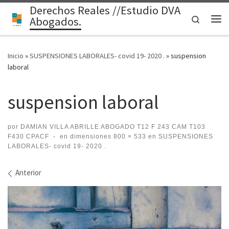
Derechos Reales //Estudio DVA
Saltar al contenido
Search
Abogados.
Me
Inicio
»
SUSPENSIONES LABORALES- covid 19- 2020 .
»
suspension
laboral
suspension laboral
por
DAMIAN VILLA ABRILLE ABOGADO T12 F 243 CAM T103
F430 CPACF
-
en dimensiones
800 × 533
en
SUSPENSIONES
LABORALES- covid 19- 2020 .
Navegación de imágenes
Anterior