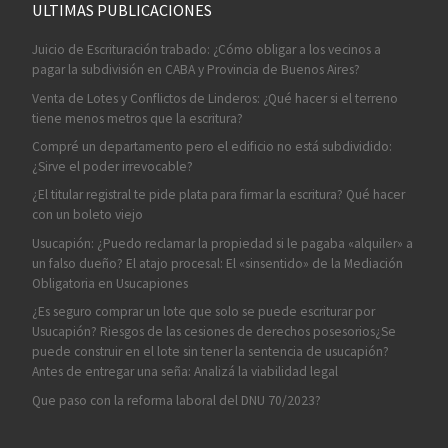
ULTIMAS PUBLICACIONES
Juicio de Escrituración trabado: ¿Cómo obligar a los vecinos a
pagar la subdivisión en CABA y Provincia de Buenos Aires?
Venta de Lotes y Conflictos de Linderos: ¿Qué hacer si el terreno
tiene menos metros que la escritura?
Compré un departamento pero el edificio no está subdividido:
¿Sirve el poder irrevocable?
¿El titular registral te pide plata para firmar la escritura? Qué hacer
con un boleto viejo
Usucapión: ¿Puedo reclamar la propiedad si le pagaba «alquiler» a
un falso dueño? El atajo procesal: El «sinsentido» de la Mediación
Obligatoria en Usucapiones
¿Es seguro comprar un lote que solo se puede escriturar por
Usucapión? Riesgos de las cesiones de derechos posesorios¿Se
puede construir en el lote sin tener la sentencia de usucapión?
Antes de entregar una seña: Analizá la viabilidad legal
Que paso con la reforma laboral del DNU 70/2023?