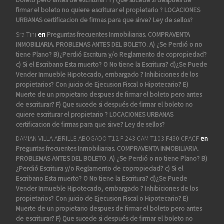
boleto pero antes de escriturar? F) Que sucede si después de
firmar el boleto no quiere escriturar el propietario ? LOCACIONES
URBANAS certificacion de firmas para que sirve? Ley de sellos?
Sra Tini
en
Preguntas frecuentes Inmobiliarias. COMPRAVENTA
INMOBILIARIA. PROBLEMAS ANTES DEL BOLETO. A) ¿Se Perdió o no
tiene Plano? B)¿Perdió Escritura y/o Reglamento de copropiedad?
c) Si el Escribano Esta muerto? O No tiene la Escritura? d)¿Se Puede
Vender Inmueble Hipotecado, embargado ? Inhibiciones de los
propietarios? Con juicio de Ejecusion Fiscal o Hipotecario? E)
Muerte de un propietario despues de firmar el boleto pero antes
de escriturar? F) Que sucede si después de firmar el boleto no
quiere escriturar el propietario ? LOCACIONES URBANAS
certificacion de firmas para que sirve? Ley de sellos?
DAMIAN VILLA ABRILLE ABOGADO T12 F 243 CAM T103 F430 CPACF
en
Preguntas frecuentes Inmobiliarias. COMPRAVENTA INMOBILIARIA.
PROBLEMAS ANTES DEL BOLETO. A) ¿Se Perdió o no tiene Plano? B)
¿Perdió Escritura y/o Reglamento de copropiedad? c) Si el
Escribano Esta muerto? O No tiene la Escritura? d)¿Se Puede
Vender Inmueble Hipotecado, embargado ? Inhibiciones de los
propietarios? Con juicio de Ejecusion Fiscal o Hipotecario? E)
Muerte de un propietario despues de firmar el boleto pero antes
de escriturar? F) Que sucede si después de firmar el boleto no