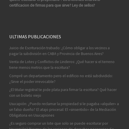
certificacion de firmas para que sirve? Ley de sellos?
ULTIMAS PUBLICACIONES
Juicio de Escrituración trabado: ¿Cómo obligar a los vecinos a
pagar la subdivisión en CABA y Provincia de Buenos Aires?
Venta de Lotes y Conflictos de Linderos: ¿Qué hacer si el terreno
tiene menos metros que la escritura?
Compré un departamento pero el edificio no está subdividido:
¿Sirve el poder irrevocable?
¿El titular registral te pide plata para firmar la escritura? Qué hacer
con un boleto viejo
Usucapión: ¿Puedo reclamar la propiedad si le pagaba «alquiler» a
un falso dueño? El atajo procesal: El «sinsentido» de la Mediación
Obligatoria en Usucapiones
¿Es seguro comprar un lote que solo se puede escriturar por