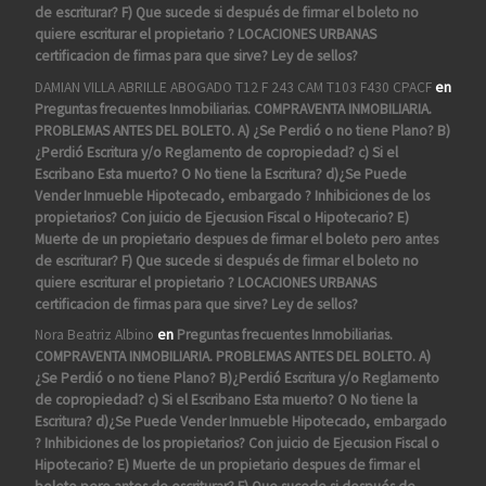
de escriturar? F) Que sucede si después de firmar el boleto no
quiere escriturar el propietario ? LOCACIONES URBANAS
certificacion de firmas para que sirve? Ley de sellos?
DAMIAN VILLA ABRILLE ABOGADO T12 F 243 CAM T103 F430 CPACF
en
Preguntas frecuentes Inmobiliarias. COMPRAVENTA INMOBILIARIA.
PROBLEMAS ANTES DEL BOLETO. A) ¿Se Perdió o no tiene Plano? B)
¿Perdió Escritura y/o Reglamento de copropiedad? c) Si el
Escribano Esta muerto? O No tiene la Escritura? d)¿Se Puede
Vender Inmueble Hipotecado, embargado ? Inhibiciones de los
propietarios? Con juicio de Ejecusion Fiscal o Hipotecario? E)
Muerte de un propietario despues de firmar el boleto pero antes
de escriturar? F) Que sucede si después de firmar el boleto no
quiere escriturar el propietario ? LOCACIONES URBANAS
certificacion de firmas para que sirve? Ley de sellos?
Nora Beatriz Albino
en
Preguntas frecuentes Inmobiliarias.
COMPRAVENTA INMOBILIARIA. PROBLEMAS ANTES DEL BOLETO. A)
¿Se Perdió o no tiene Plano? B)¿Perdió Escritura y/o Reglamento
de copropiedad? c) Si el Escribano Esta muerto? O No tiene la
Escritura? d)¿Se Puede Vender Inmueble Hipotecado, embargado
? Inhibiciones de los propietarios? Con juicio de Ejecusion Fiscal o
Hipotecario? E) Muerte de un propietario despues de firmar el