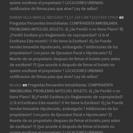
quiere escriturar el propietario ? LOCACIONES URBANAS
certificacion de firmas para que sirve? Ley de sellos?
DAMIAN VILLA ABRILLE ABOGADO T12 F 243 CAM T103 F430 CPACF
en
Preguntas frecuentes Inmobiliarias. COMPRAVENTA INMOBILIARIA.
PROBLEMAS ANTES DEL BOLETO. A) ¿Se Perdió o no tiene Plano? B)
¿Perdió Escritura y/o Reglamento de copropiedad? c) Si el
Escribano Esta muerto? O No tiene la Escritura? d)¿Se Puede
Vender Inmueble Hipotecado, embargado ? Inhibiciones de los
propietarios? Con juicio de Ejecusion Fiscal o Hipotecario? E)
Muerte de un propietario despues de firmar el boleto pero antes
de escriturar? F) Que sucede si después de firmar el boleto no
quiere escriturar el propietario ? LOCACIONES URBANAS
certificacion de firmas para que sirve? Ley de sellos?
Beatriz
en
Preguntas frecuentes Inmobiliarias. COMPRAVENTA
INMOBILIARIA. PROBLEMAS ANTES DEL BOLETO. A) ¿Se Perdió o no
tiene Plano? B)¿Perdió Escritura y/o Reglamento de copropiedad?
c) Si el Escribano Esta muerto? O No tiene la Escritura? d)¿Se Puede
Vender Inmueble Hipotecado, embargado ? Inhibiciones de los
propietarios? Con juicio de Ejecusion Fiscal o Hipotecario? E)
Muerte de un propietario despues de firmar el boleto pero antes
de escriturar? F) Que sucede si después de firmar el boleto no
quiere escriturar el propietario ? LOCACIONES URBANAS