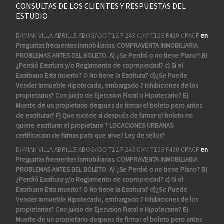
CONSULTAS DE LOS CLIENTES Y RESPUESTAS DEL
ESTUDIO
DAMIAN VILLA ABRILLE ABOGADO T12 F 243 CAM T103 F430 CPACF
en
Preguntas frecuentes Inmobiliarias. COMPRAVENTA INMOBILIARIA.
PROBLEMAS ANTES DEL BOLETO. A) ¿Se Perdió o no tiene Plano? B)
¿Perdió Escritura y/o Reglamento de copropiedad? c) Si el
Escribano Esta muerto? O No tiene la Escritura? d)¿Se Puede
Vender Inmueble Hipotecado, embargado ? Inhibiciones de los
propietarios? Con juicio de Ejecusion Fiscal o Hipotecario? E)
Muerte de un propietario despues de firmar el boleto pero antes
de escriturar? F) Que sucede si después de firmar el boleto no
quiere escriturar el propietario ? LOCACIONES URBANAS
certificacion de firmas para que sirve? Ley de sellos?
DAMIAN VILLA ABRILLE ABOGADO T12 F 243 CAM T103 F430 CPACF
en
Preguntas frecuentes Inmobiliarias. COMPRAVENTA INMOBILIARIA.
PROBLEMAS ANTES DEL BOLETO. A) ¿Se Perdió o no tiene Plano? B)
¿Perdió Escritura y/o Reglamento de copropiedad? c) Si el
Escribano Esta muerto? O No tiene la Escritura? d)¿Se Puede
Vender Inmueble Hipotecado, embargado ? Inhibiciones de los
propietarios? Con juicio de Ejecusion Fiscal o Hipotecario? E)
Muerte de un propietario despues de firmar el boleto pero antes