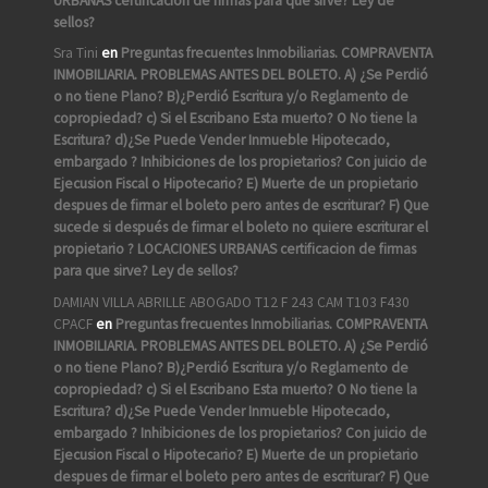
URBANAS certificacion de firmas para que sirve? Ley de
sellos?
Sra Tini
en
Preguntas frecuentes Inmobiliarias. COMPRAVENTA
INMOBILIARIA. PROBLEMAS ANTES DEL BOLETO. A) ¿Se Perdió
o no tiene Plano? B)¿Perdió Escritura y/o Reglamento de
copropiedad? c) Si el Escribano Esta muerto? O No tiene la
Escritura? d)¿Se Puede Vender Inmueble Hipotecado,
embargado ? Inhibiciones de los propietarios? Con juicio de
Ejecusion Fiscal o Hipotecario? E) Muerte de un propietario
despues de firmar el boleto pero antes de escriturar? F) Que
sucede si después de firmar el boleto no quiere escriturar el
propietario ? LOCACIONES URBANAS certificacion de firmas
para que sirve? Ley de sellos?
DAMIAN VILLA ABRILLE ABOGADO T12 F 243 CAM T103 F430
CPACF
en
Preguntas frecuentes Inmobiliarias. COMPRAVENTA
INMOBILIARIA. PROBLEMAS ANTES DEL BOLETO. A) ¿Se Perdió
o no tiene Plano? B)¿Perdió Escritura y/o Reglamento de
copropiedad? c) Si el Escribano Esta muerto? O No tiene la
Escritura? d)¿Se Puede Vender Inmueble Hipotecado,
embargado ? Inhibiciones de los propietarios? Con juicio de
Ejecusion Fiscal o Hipotecario? E) Muerte de un propietario
despues de firmar el boleto pero antes de escriturar? F) Que