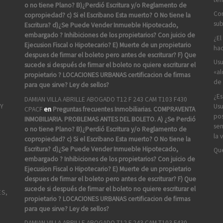
o no tiene Plano? B)¿Perdió Escritura y/o Reglamento de
Com
copropiedad? c) Si el Escribano Esta muerto? O No tiene la
sub
Escritura? d)¿Se Puede Vender Inmueble Hipotecado,
embargado ? Inhibiciones de los propietarios? Con juicio de
¿El
Ejecusion Fiscal o Hipotecario? E) Muerte de un propietario
hac
despues de firmar el boleto pero antes de escriturar? F) Que
Usu
sucede si después de firmar el boleto no quiere escriturar el
«al
propietario ? LOCACIONES URBANAS certificacion de firmas
de 
para que sirve? Ley de sellos?
¿Es
DAMIAN VILLA ABRILLE ABOGADO T12 F 243 CAM T103 F430
Usu
 Y
CPACF
en
Preguntas frecuentes Inmobiliarias. COMPRAVENTA
pos
INMOBILIARIA. PROBLEMAS ANTES DEL BOLETO. A) ¿Se Perdió
sen
o no tiene Plano? B)¿Perdió Escritura y/o Reglamento de
la 
copropiedad? c) Si el Escribano Esta muerto? O No tiene la
Escritura? d)¿Se Puede Vender Inmueble Hipotecado,
Que
embargado ? Inhibiciones de los propietarios? Con juicio de
Ejecusion Fiscal o Hipotecario? E) Muerte de un propietario
despues de firmar el boleto pero antes de escriturar? F) Que
sucede si después de firmar el boleto no quiere escriturar el
ES,
propietario ? LOCACIONES URBANAS certificacion de firmas
para que sirve? Ley de sellos?
DAMIAN VILLA ABRILLE ABOGADO T12 F 243 CAM T103 F430