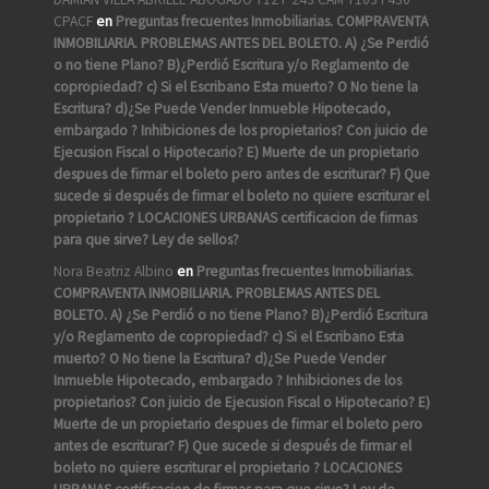
CPACF
en
Preguntas frecuentes Inmobiliarias. COMPRAVENTA
INMOBILIARIA. PROBLEMAS ANTES DEL BOLETO. A) ¿Se Perdió
o no tiene Plano? B)¿Perdió Escritura y/o Reglamento de
copropiedad? c) Si el Escribano Esta muerto? O No tiene la
Escritura? d)¿Se Puede Vender Inmueble Hipotecado,
A
embargado ? Inhibiciones de los propietarios? Con juicio de
Ejecusion Fiscal o Hipotecario? E) Muerte de un propietario
despues de firmar el boleto pero antes de escriturar? F) Que
sucede si después de firmar el boleto no quiere escriturar el
propietario ? LOCACIONES URBANAS certificacion de firmas
para que sirve? Ley de sellos?
Nora Beatriz Albino
en
Preguntas frecuentes Inmobiliarias.
COMPRAVENTA INMOBILIARIA. PROBLEMAS ANTES DEL
BOLETO. A) ¿Se Perdió o no tiene Plano? B)¿Perdió Escritura
y/o Reglamento de copropiedad? c) Si el Escribano Esta
muerto? O No tiene la Escritura? d)¿Se Puede Vender
Inmueble Hipotecado, embargado ? Inhibiciones de los
propietarios? Con juicio de Ejecusion Fiscal o Hipotecario? E)
Muerte de un propietario despues de firmar el boleto pero
antes de escriturar? F) Que sucede si después de firmar el
boleto no quiere escriturar el propietario ? LOCACIONES