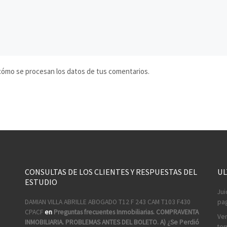
ómo se procesan los datos de tus comentarios.
CONSULTAS DE LOS CLIENTES Y RESPUESTAS DEL
UL
ESTUDIO
Jui
DAMIAN VILLA ABRILLE ABOGADO T12 F 243 CAM T103 F430
pag
CPACF
en
Preguntas frecuentes Inmobiliarias. COMPRAVENTA
Ven
INMOBILIARIA. PROBLEMAS ANTES DEL BOLETO. A) ¿Se Perdió
ter