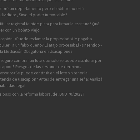
pré un departamento pero el edificio no está
dividido: ¿Sirve el poder irrevocable?
 titular registral te pide plata para firmar la escritura? Qué
er con un boleto viejo
capión: ¿Puedo reclamar la propiedad si le pagaba
quiler» a un falso dueño? El atajo procesal: El «sinsentido»
la Mediación Obligatoria en Usucapiones
 seguro comprar un lote que solo se puede escriturar por
capión? Riesgos de las cesiones de derechos
esorios¿Se puede construir en el lote sin tener la
tencia de usucapión? Antes de entregar una seña: Analizá
viabilidad legal
 paso con la reforma laboral del DNU 70/2023?