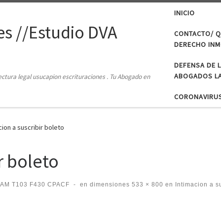
INICIO
s //Estudio DVA
CONTACTO/ Q
DERECHO INMO
DEFENSA DE 
ABOGADOS LA
tectura legal usucapion escrituraciones . Tu Abogado en
CORONAVIRU
cion a suscribir boleto
r boleto
CAM T103 F430 CPACF
-
en dimensiones
533 × 800
en
Intimacion a su