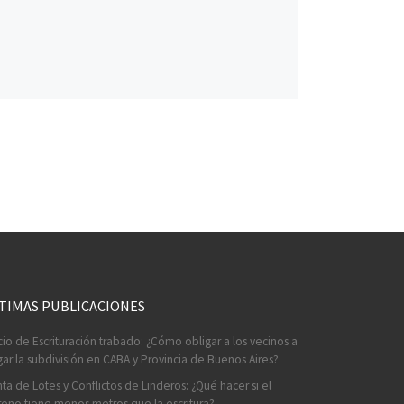
TIMAS PUBLICACIONES
cio de Escrituración trabado: ¿Cómo obligar a los vecinos a
ar la subdivisión en CABA y Provincia de Buenos Aires?
ta de Lotes y Conflictos de Linderos: ¿Qué hacer si el
reno tiene menos metros que la escritura?