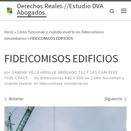
Derechos Reales //Estudio DVA
Saltar al contenido
Search
Abogados.
Me
Inicio
»
Cómo funcionan y cuándo invertir en fideicomisos
inmobiliarios
»
FIDEICOMISOS EDIFICIOS
FIDEICOMISOS EDIFICIOS
por
DAMIAN VILLA ABRILLE ABOGADO T12 F 243 CAM T103
F430 CPACF
-
en dimensiones
640 × 800
en
Cómo funcionan y
cuándo invertir en fideicomisos inmobiliarios
Navegación de imágenes
Anterior
Siguiente