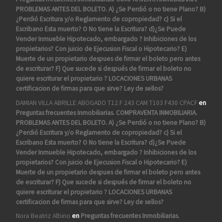
PROBLEMAS ANTES DEL BOLETO. A) ¿Se Perdió o no tiene Plano? B)
¿Perdió Escritura y/o Reglamento de copropiedad? c) Si el
Escribano Esta muerto? O No tiene la Escritura? d)¿Se Puede
Vender Inmueble Hipotecado, embargado ? Inhibiciones de los
propietarios? Con juicio de Ejecusion Fiscal o Hipotecario? E)
Muerte de un propietario despues de firmar el boleto pero antes
de escriturar? F) Que sucede si después de firmar el boleto no
quiere escriturar el propietario ? LOCACIONES URBANAS
certificacion de firmas para que sirve? Ley de sellos?
DAMIAN VILLA ABRILLE ABOGADO T12 F 243 CAM T103 F430 CPACF
en
Preguntas frecuentes Inmobiliarias. COMPRAVENTA INMOBILIARIA.
PROBLEMAS ANTES DEL BOLETO. A) ¿Se Perdió o no tiene Plano? B)
¿Perdió Escritura y/o Reglamento de copropiedad? c) Si el
Escribano Esta muerto? O No tiene la Escritura? d)¿Se Puede
Vender Inmueble Hipotecado, embargado ? Inhibiciones de los
propietarios? Con juicio de Ejecusion Fiscal o Hipotecario? E)
Muerte de un propietario despues de firmar el boleto pero antes
de escriturar? F) Que sucede si después de firmar el boleto no
quiere escriturar el propietario ? LOCACIONES URBANAS
certificacion de firmas para que sirve? Ley de sellos?
Nora Beatriz Albino
en
Preguntas frecuentes Inmobiliarias.