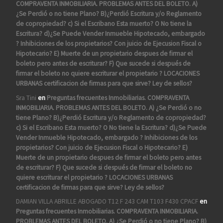
COMPRAVENTA INMOBILIARIA. PROBLEMAS ANTES DEL BOLETO. A)
¿Se Perdió o no tiene Plano? B)¿Perdió Escritura y/o Reglamento
de copropiedad? c) Si el Escribano Esta muerto? O No tiene la
Escritura? d)¿Se Puede Vender Inmueble Hipotecado, embargado
? Inhibiciones de los propietarios? Con juicio de Ejecusion Fiscal o
Hipotecario? E) Muerte de un propietario despues de firmar el
boleto pero antes de escriturar? F) Que sucede si después de
firmar el boleto no quiere escriturar el propietario ? LOCACIONES
URBANAS certificacion de firmas para que sirve? Ley de sellos?
Sra Tini
en
Preguntas frecuentes Inmobiliarias. COMPRAVENTA
INMOBILIARIA. PROBLEMAS ANTES DEL BOLETO. A) ¿Se Perdió o no
tiene Plano? B)¿Perdió Escritura y/o Reglamento de copropiedad?
c) Si el Escribano Esta muerto? O No tiene la Escritura? d)¿Se Puede
Vender Inmueble Hipotecado, embargado ? Inhibiciones de los
propietarios? Con juicio de Ejecusion Fiscal o Hipotecario? E)
Muerte de un propietario despues de firmar el boleto pero antes
de escriturar? F) Que sucede si después de firmar el boleto no
quiere escriturar el propietario ? LOCACIONES URBANAS
certificacion de firmas para que sirve? Ley de sellos?
DAMIAN VILLA ABRILLE ABOGADO T12 F 243 CAM T103 F430 CPACF
en
Preguntas frecuentes Inmobiliarias. COMPRAVENTA INMOBILIARIA.
PROBLEMAS ANTES DEL BOLETO. A) ¿Se Perdió o no tiene Plano? B)