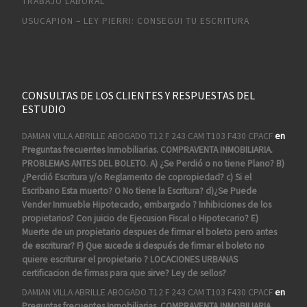
TRABAJO LABORAL
USUCAPION – LEY PIERRI: CONSEGUI TU ESCRITURA
CONSULTAS DE LOS CLIENTES Y RESPUESTAS DEL
ESTUDIO
DAMIAN VILLA ABRILLE ABOGADO T12 F 243 CAM T103 F430 CPACF
en
Preguntas frecuentes Inmobiliarias. COMPRAVENTA INMOBILIARIA.
PROBLEMAS ANTES DEL BOLETO. A) ¿Se Perdió o no tiene Plano? B)
¿Perdió Escritura y/o Reglamento de copropiedad? c) Si el
Escribano Esta muerto? O No tiene la Escritura? d)¿Se Puede
Vender Inmueble Hipotecado, embargado ? Inhibiciones de los
propietarios? Con juicio de Ejecusion Fiscal o Hipotecario? E)
Muerte de un propietario despues de firmar el boleto pero antes
de escriturar? F) Que sucede si después de firmar el boleto no
quiere escriturar el propietario ? LOCACIONES URBANAS
certificacion de firmas para que sirve? Ley de sellos?
DAMIAN VILLA ABRILLE ABOGADO T12 F 243 CAM T103 F430 CPACF
en
Preguntas frecuentes Inmobiliarias. COMPRAVENTA INMOBILIARIA.