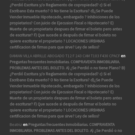
¿Perdió Escritura y/o Reglamento de copropiedad? c) Si el
Escribano Esta muerto? O No tiene la Escritura? d)¿Se Puede
Vender Inmueble Hipotecado, embargado ? Inhibiciones de los
propietarios? Con juicio de Ejecusion Fiscal o Hipotecario? E)
Muerte de un propietario despues de firmar el boleto pero antes
de escriturar? F) Que sucede si después de firmar el boleto no
quiere escriturar el propietario ? LOCACIONES URBANAS
certificacion de firmas para que sirve? Ley de sellos?
DAMIAN VILLA ABRILLE ABOGADO T12 F 243 CAM T103 F430 CPACF
en
Preguntas frecuentes Inmobiliarias. COMPRAVENTA INMOBILIARIA.
PROBLEMAS ANTES DEL BOLETO. A) ¿Se Perdió o no tiene Plano? B)
¿Perdió Escritura y/o Reglamento de copropiedad? c) Si el
Escribano Esta muerto? O No tiene la Escritura? d)¿Se Puede
Vender Inmueble Hipotecado, embargado ? Inhibiciones de los
propietarios? Con juicio de Ejecusion Fiscal o Hipotecario? E)
Muerte de un propietario despues de firmar el boleto pero antes
de escriturar? F) Que sucede si después de firmar el boleto no
quiere escriturar el propietario ? LOCACIONES URBANAS
certificacion de firmas para que sirve? Ley de sellos?
Beatriz
en
Preguntas frecuentes Inmobiliarias. COMPRAVENTA
INMOBILIARIA. PROBLEMAS ANTES DEL BOLETO. A) ¿Se Perdió o no