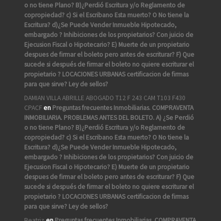
o no tiene Plano? B)¿Perdió Escritura y/o Reglamento de
copropiedad? c) Si el Escribano Esta muerto? O No tiene la
Escritura? d)¿Se Puede Vender Inmueble Hipotecado,
embargado ? Inhibiciones de los propietarios? Con juicio de
Ejecusion Fiscal o Hipotecario? E) Muerte de un propietario
despues de firmar el boleto pero antes de escriturar? F) Que
sucede si después de firmar el boleto no quiere escriturar el
propietario ? LOCACIONES URBANAS certificacion de firmas
para que sirve? Ley de sellos?
DAMIAN VILLA ABRILLE ABOGADO T12 F 243 CAM T103 F430
CPACF
en
Preguntas frecuentes Inmobiliarias. COMPRAVENTA
INMOBILIARIA. PROBLEMAS ANTES DEL BOLETO. A) ¿Se Perdió
o no tiene Plano? B)¿Perdió Escritura y/o Reglamento de
copropiedad? c) Si el Escribano Esta muerto? O No tiene la
Escritura? d)¿Se Puede Vender Inmueble Hipotecado,
embargado ? Inhibiciones de los propietarios? Con juicio de
Ejecusion Fiscal o Hipotecario? E) Muerte de un propietario
despues de firmar el boleto pero antes de escriturar? F) Que
sucede si después de firmar el boleto no quiere escriturar el
propietario ? LOCACIONES URBANAS certificacion de firmas
para que sirve? Ley de sellos?
Beatriz
en
Preguntas frecuentes Inmobiliarias. COMPRAVENTA