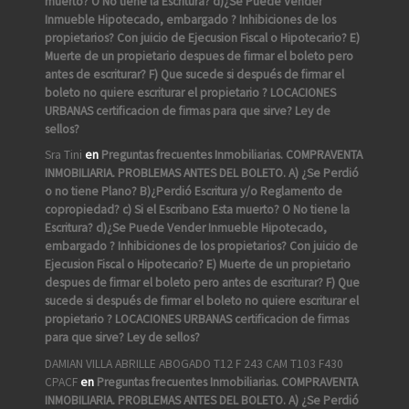
muerto? O No tiene la Escritura? d)¿Se Puede Vender
Inmueble Hipotecado, embargado ? Inhibiciones de los
propietarios? Con juicio de Ejecusion Fiscal o Hipotecario? E)
Muerte de un propietario despues de firmar el boleto pero
antes de escriturar? F) Que sucede si después de firmar el
boleto no quiere escriturar el propietario ? LOCACIONES
URBANAS certificacion de firmas para que sirve? Ley de
sellos?
Sra Tini
en
Preguntas frecuentes Inmobiliarias. COMPRAVENTA
INMOBILIARIA. PROBLEMAS ANTES DEL BOLETO. A) ¿Se Perdió
o no tiene Plano? B)¿Perdió Escritura y/o Reglamento de
copropiedad? c) Si el Escribano Esta muerto? O No tiene la
Escritura? d)¿Se Puede Vender Inmueble Hipotecado,
embargado ? Inhibiciones de los propietarios? Con juicio de
Ejecusion Fiscal o Hipotecario? E) Muerte de un propietario
despues de firmar el boleto pero antes de escriturar? F) Que
sucede si después de firmar el boleto no quiere escriturar el
propietario ? LOCACIONES URBANAS certificacion de firmas
para que sirve? Ley de sellos?
DAMIAN VILLA ABRILLE ABOGADO T12 F 243 CAM T103 F430
CPACF
en
Preguntas frecuentes Inmobiliarias. COMPRAVENTA
INMOBILIARIA. PROBLEMAS ANTES DEL BOLETO. A) ¿Se Perdió