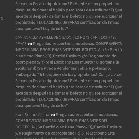
Ejecusion Fiscal o Hipotecario? E) Muerte de un propietario
despues de firmar el boleto pero antes de escriturar? F) Que
sucede si después de firmar el boleto no quiere escriturar el
ES,
propietario ? LOCACIONES URBANAS certificacion de firmas
para que sirve? Ley de sellos?
DAMIAN VILLA ABRILLE ABOGADO T12 F 243 CAM T103 F430
CPACF
en
Preguntas frecuentes Inmobiliarias. COMPRAVENTA
INMOBILIARIA. PROBLEMAS ANTES DEL BOLETO. A) ¿Se Perdió
o no tiene Plano? B)¿Perdió Escritura y/o Reglamento de
copropiedad? c) Si el Escribano Esta muerto? O No tiene la
Escritura? d)¿Se Puede Vender Inmueble Hipotecado,
A
embargado ? Inhibiciones de los propietarios? Con juicio de
Ejecusion Fiscal o Hipotecario? E) Muerte de un propietario
despues de firmar el boleto pero antes de escriturar? F) Que
sucede si después de firmar el boleto no quiere escriturar el
propietario ? LOCACIONES URBANAS certificacion de firmas
para que sirve? Ley de sellos?
Nora Beatriz Albino
en
Preguntas frecuentes Inmobiliarias.
COMPRAVENTA INMOBILIARIA. PROBLEMAS ANTES DEL
BOLETO. A) ¿Se Perdió o no tiene Plano? B)¿Perdió Escritura
y/o Reglamento de copropiedad? c) Si el Escribano Esta