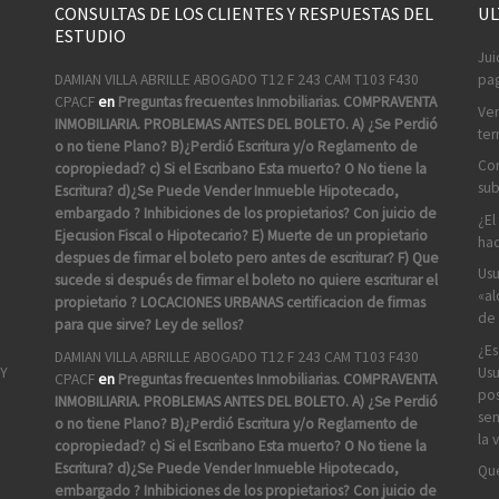
CONSULTAS DE LOS CLIENTES Y RESPUESTAS DEL
UL
ESTUDIO
Jui
DAMIAN VILLA ABRILLE ABOGADO T12 F 243 CAM T103 F430
pag
CPACF
en
Preguntas frecuentes Inmobiliarias. COMPRAVENTA
Ven
INMOBILIARIA. PROBLEMAS ANTES DEL BOLETO. A) ¿Se Perdió
ter
o no tiene Plano? B)¿Perdió Escritura y/o Reglamento de
Com
copropiedad? c) Si el Escribano Esta muerto? O No tiene la
sub
Escritura? d)¿Se Puede Vender Inmueble Hipotecado,
embargado ? Inhibiciones de los propietarios? Con juicio de
¿El
Ejecusion Fiscal o Hipotecario? E) Muerte de un propietario
hac
despues de firmar el boleto pero antes de escriturar? F) Que
Usu
sucede si después de firmar el boleto no quiere escriturar el
«al
propietario ? LOCACIONES URBANAS certificacion de firmas
de 
para que sirve? Ley de sellos?
¿Es
DAMIAN VILLA ABRILLE ABOGADO T12 F 243 CAM T103 F430
Usu
 Y
CPACF
en
Preguntas frecuentes Inmobiliarias. COMPRAVENTA
pos
INMOBILIARIA. PROBLEMAS ANTES DEL BOLETO. A) ¿Se Perdió
sen
o no tiene Plano? B)¿Perdió Escritura y/o Reglamento de
la 
copropiedad? c) Si el Escribano Esta muerto? O No tiene la
Escritura? d)¿Se Puede Vender Inmueble Hipotecado,
Que
embargado ? Inhibiciones de los propietarios? Con juicio de