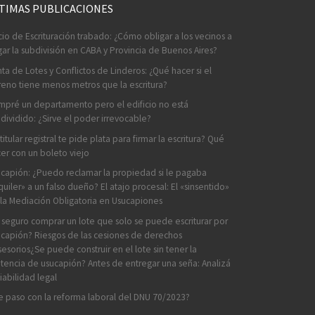
TIMAS PUBLICACIONES
cio de Escrituración trabado: ¿Cómo obligar a los vecinos a
ar la subdivisión en CABA y Provincia de Buenos Aires?
ta de Lotes y Conflictos de Linderos: ¿Qué hacer si el
reno tiene menos metros que la escritura?
pré un departamento pero el edificio no está
dividido: ¿Sirve el poder irrevocable?
 titular registral te pide plata para firmar la escritura? Qué
er con un boleto viejo
capión: ¿Puedo reclamar la propiedad si le pagaba
quiler» a un falso dueño? El atajo procesal: El «sinsentido»
la Mediación Obligatoria en Usucapiones
 seguro comprar un lote que solo se puede escriturar por
capión? Riesgos de las cesiones de derechos
esorios¿Se puede construir en el lote sin tener la
tencia de usucapión? Antes de entregar una seña: Analizá
viabilidad legal
 paso con la reforma laboral del DNU 70/2023?