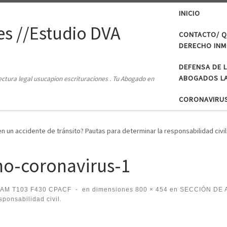
INICIO
s //Estudio DVA
CONTACTO/ Q
DERECHO INMO
DEFENSA DE 
ABOGADOS LA
tectura legal usucapion escrituraciones . Tu Abogado en
CORONAVIRU
 un accidente de tránsito? Pautas para determinar la responsabilidad civil
o-coronavirus-1
CAM T103 F430 CPACF
-
en dimensiones
800 × 454
en
SECCIÓN DE AC
sponsabilidad civil.