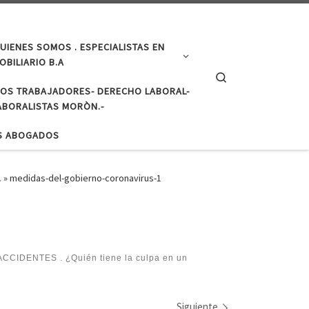
UIENES SOMOS . ESPECIALISTAS EN
BILIARIO B.A
Search
LOS TRABAJADORES- DERECHO LABORAL-
BORALISTAS MORÒN.-
S ABOGADOS
.
»
medidas-del-gobierno-coronavirus-1
CIDENTES . ¿Quién tiene la culpa en un
Siguiente