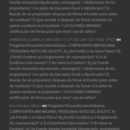
Vender Inmueble Hipotecado, embargado ? Inhibiciones de los
propietarios? Con juicio de Ejecusion Fiscal o Hipotecario? E)
Muerte de un propietario despues de firmar el boleto pero antes
de escriturar? F) Que sucede si después de firmar el boleto no
quiere escriturar el propietario ? LOCACIONES URBANAS
certificacion de firmas para que sirve? Ley de sellos?
DAMIAN VILLA ABRILLE ABOGADO T12 F 243 CAM T103 F430 CPACF
en
Preguntas frecuentes Inmobiliarias. COMPRAVENTA INMOBILIARIA.
PROBLEMAS ANTES DEL BOLETO. A) ¿Se Perdió o no tiene Plano? B)
¿Perdió Escritura y/o Reglamento de copropiedad? c) Si el
Escribano Esta muerto? O No tiene la Escritura? d)¿Se Puede
Vender Inmueble Hipotecado, embargado ? Inhibiciones de los
propietarios? Con juicio de Ejecusion Fiscal o Hipotecario? E)
Muerte de un propietario despues de firmar el boleto pero antes
de escriturar? F) Que sucede si después de firmar el boleto no
quiere escriturar el propietario ? LOCACIONES URBANAS
certificacion de firmas para que sirve? Ley de sellos?
Nora Beatriz Albino
en
Preguntas frecuentes Inmobiliarias.
COMPRAVENTA INMOBILIARIA. PROBLEMAS ANTES DEL BOLETO. A)
¿Se Perdió o no tiene Plano? B)¿Perdió Escritura y/o Reglamento
de copropiedad? c) Si el Escribano Esta muerto? O No tiene la
Escritura? d)¿Se Puede Vender Inmueble Hipotecado, embargado