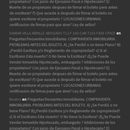
propietarios? Con juicio de Ejecusion Fiscal o Hipotecario? E)
Muerte de un propietario despues de firmar el boleto pero antes
de escriturar? F) Que sucede si después de firmar el boleto no
quiere escriturar el propietario ? LOCACIONES URBANAS
certificacion de firmas para que sirve? Ley de sellos?
DAMIAN VILLA ABRILLE ABOGADO T12 F 243 CAM T103 F430 CPACF
en
Preguntas frecuentes Inmobiliarias. COMPRAVENTA INMOBILIARIA.
PROBLEMAS ANTES DEL BOLETO. A) ¿Se Perdió o no tiene Plano? B)
¿Perdió Escritura y/o Reglamento de copropiedad? c) Si el
Escribano Esta muerto? O No tiene la Escritura? d)¿Se Puede
Vender Inmueble Hipotecado, embargado ? Inhibiciones de los
propietarios? Con juicio de Ejecusion Fiscal o Hipotecario? E)
Muerte de un propietario despues de firmar el boleto pero antes
de escriturar? F) Que sucede si después de firmar el boleto no
quiere escriturar el propietario ? LOCACIONES URBANAS
certificacion de firmas para que sirve? Ley de sellos?
Beatriz
en
Preguntas frecuentes Inmobiliarias. COMPRAVENTA
INMOBILIARIA. PROBLEMAS ANTES DEL BOLETO. A) ¿Se Perdió o no
tiene Plano? B)¿Perdió Escritura y/o Reglamento de copropiedad?
c) Si el Escribano Esta muerto? O No tiene la Escritura? d)¿Se Puede
Vender Inmueble Hipotecado, embargado ? Inhibiciones de los
propietarios? Con juicio de Ejecusion Fiscal o Hipotecario? E)