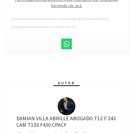
haciendo clic acá.
www.derechosrealesbsas.com.ar/abogado-inmobiliario-
usucapion-medianeria-y-vicios-en-ba/
AUTOR
DAMIAN VILLA ABRILLE ABOGADO T12 F 243
CAM T103 F430 CPACF