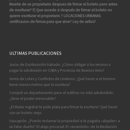
Muerte de un propietario despues de firmar el boleto pero antes
de escriturar? F) Que sucede si después de firmar el boleto no
quiere escriturar el propietario ? LOCACIONES URBANAS
certificacion de firmas para que sirve? Ley de sellos?
ULTIMAS PUBLICACIONES
Juicio de Escrituración trabado: ¿Cómo obligar a los vecinos a
pagar la subdivisión en CABA y Provincia de Buenos Aires?
Venta de Lotes y Conflictos de Linderos: ¿Qué hacer si el terreno
tiene menos metros que la escritura?
Compré un departamento pero el edificio no está subdividido:
¿Sirve el poder irrevocable?
¿El titular registral te pide plata para firmar la escritura? Qué hacer
con un boleto viejo
Usucapión: ¿Puedo reclamar la propiedad si le pagaba «alquiler» a
un falso dueño? El atajo procesal: El «sinsentido» de la Mediación