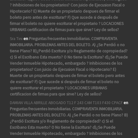
? Inhibiciones de los propietarios? Con juicio de Ejecusion Fiscal o
Hipotecario? E) Muerte de un propietario despues de firmar el
boleto pero antes de escriturar? F) Que sucede si después de
firmar el boleto no quiere escriturar el propietario ? LOCACIONES
URBANAS certificacion de firmas para que sirve? Ley de sellos?
Sra Tini
en
Preguntas frecuentes Inmobiliarias. COMPRAVENTA
INMOBILIARIA. PROBLEMAS ANTES DEL BOLETO. A) ¿Se Perdió o no
tiene Plano? B)¿Perdió Escritura y/o Reglamento de copropiedad?
c) Si el Escribano Esta muerto? O No tiene la Escritura? d)¿Se Puede
Vender Inmueble Hipotecado, embargado ? Inhibiciones de los
propietarios? Con juicio de Ejecusion Fiscal o Hipotecario? E)
Muerte de un propietario despues de firmar el boleto pero antes
de escriturar? F) Que sucede si después de firmar el boleto no
quiere escriturar el propietario ? LOCACIONES URBANAS
certificacion de firmas para que sirve? Ley de sellos?
DAMIAN VILLA ABRILLE ABOGADO T12 F 243 CAM T103 F430 CPACF
en
Preguntas frecuentes Inmobiliarias. COMPRAVENTA INMOBILIARIA.
PROBLEMAS ANTES DEL BOLETO. A) ¿Se Perdió o no tiene Plano? B)
¿Perdió Escritura y/o Reglamento de copropiedad? c) Si el
Escribano Esta muerto? O No tiene la Escritura? d)¿Se Puede
Vender Inmueble Hipotecado, embargado ? Inhibiciones de los