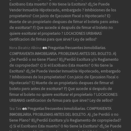
Escribano Esta muerto? O No tiene la Escritura? d)¿Se Puede
Vender Inmueble Hipotecado, embargado ? Inhibiciones de los
propietarios? Con juicio de Ejecusion Fiscal o Hipotecario? E)
Muerte de un propietario despues de firmar el boleto pero antes
de escriturar? F) Que sucede si después de firmar el boleto no
quiere escriturar el propietario ? LOCACIONES URBANAS
certificacion de firmas para que sirve? Ley de sellos?
Nora Beatriz Albino
en
Preguntas frecuentes Inmobiliarias.
COMPRAVENTA INMOBILIARIA. PROBLEMAS ANTES DEL BOLETO. A)
¿Se Perdió o no tiene Plano? B)¿Perdió Escritura y/o Reglamento
de copropiedad? c) Si el Escribano Esta muerto? O No tiene la
Escritura? d)¿Se Puede Vender Inmueble Hipotecado, embargado
? Inhibiciones de los propietarios? Con juicio de Ejecusion Fiscal o
Hipotecario? E) Muerte de un propietario despues de firmar el
boleto pero antes de escriturar? F) Que sucede si después de
firmar el boleto no quiere escriturar el propietario ? LOCACIONES
URBANAS certificacion de firmas para que sirve? Ley de sellos?
Sra Tini
en
Preguntas frecuentes Inmobiliarias. COMPRAVENTA
INMOBILIARIA. PROBLEMAS ANTES DEL BOLETO. A) ¿Se Perdió o no
tiene Plano? B)¿Perdió Escritura y/o Reglamento de copropiedad?
c) Si el Escribano Esta muerto? O No tiene la Escritura? d)¿Se Puede