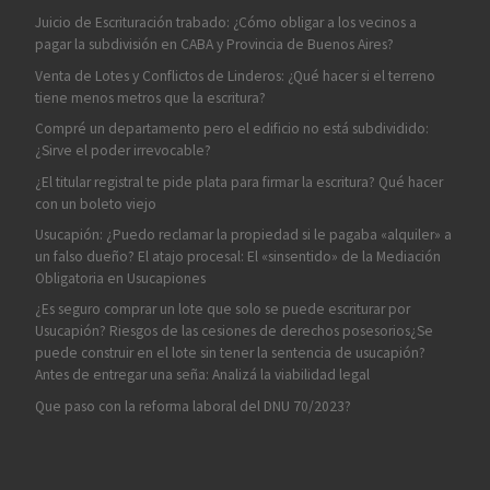
Juicio de Escrituración trabado: ¿Cómo obligar a los vecinos a
pagar la subdivisión en CABA y Provincia de Buenos Aires?
Venta de Lotes y Conflictos de Linderos: ¿Qué hacer si el terreno
tiene menos metros que la escritura?
Compré un departamento pero el edificio no está subdividido:
¿Sirve el poder irrevocable?
¿El titular registral te pide plata para firmar la escritura? Qué hacer
con un boleto viejo
Usucapión: ¿Puedo reclamar la propiedad si le pagaba «alquiler» a
un falso dueño? El atajo procesal: El «sinsentido» de la Mediación
Obligatoria en Usucapiones
¿Es seguro comprar un lote que solo se puede escriturar por
Usucapión? Riesgos de las cesiones de derechos posesorios¿Se
puede construir en el lote sin tener la sentencia de usucapión?
Antes de entregar una seña: Analizá la viabilidad legal
Que paso con la reforma laboral del DNU 70/2023?