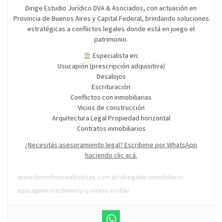
Dirige Estudio Jurídico DVA & Asociados, con actuación en
Provincia de Buenos Aires y Capital Federal, brindando soluciones
estratégicas a conflictos legales donde está en juego el
patrimonio.
Especialista en:
Usucapión (prescripción adquisitiva)
Desalojos
Escrituración
Conflictos con inmobiliarias
Vicios de construcción
Arquitectura Legal Propiedad horizontal
Contratos inmobiliarios
¿Necesitás asesoramiento legal? Escribime por WhatsApp
haciendo clic acá.
www.derechosrealesbsas.com.ar/abogado-inmobiliario-
usucapion-medianeria-y-vicios-en-ba/