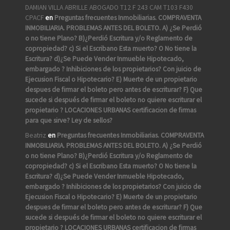
DAMIAN VILLA ABRILLE ABOGADO T12 F 243 CAM T103 F430
CPACF
en
Preguntas frecuentes Inmobiliarias. COMPRAVENTA
INMOBILIARIA. PROBLEMAS ANTES DEL BOLETO. A) ¿Se Perdió
o no tiene Plano? B)¿Perdió Escritura y/o Reglamento de
copropiedad? c) Si el Escribano Esta muerto? O No tiene la
Escritura? d)¿Se Puede Vender Inmueble Hipotecado,
embargado ? Inhibiciones de los propietarios? Con juicio de
Ejecusion Fiscal o Hipotecario? E) Muerte de un propietario
despues de firmar el boleto pero antes de escriturar? F) Que
sucede si después de firmar el boleto no quiere escriturar el
propietario ? LOCACIONES URBANAS certificacion de firmas
para que sirve? Ley de sellos?
Beatriz
en
Preguntas frecuentes Inmobiliarias. COMPRAVENTA
INMOBILIARIA. PROBLEMAS ANTES DEL BOLETO. A) ¿Se Perdió
o no tiene Plano? B)¿Perdió Escritura y/o Reglamento de
copropiedad? c) Si el Escribano Esta muerto? O No tiene la
Escritura? d)¿Se Puede Vender Inmueble Hipotecado,
embargado ? Inhibiciones de los propietarios? Con juicio de
Ejecusion Fiscal o Hipotecario? E) Muerte de un propietario
despues de firmar el boleto pero antes de escriturar? F) Que
sucede si después de firmar el boleto no quiere escriturar el
propietario ? LOCACIONES URBANAS certificacion de firmas