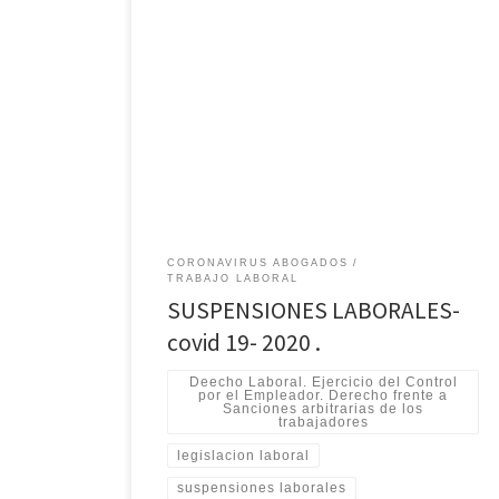
Suspensión por causas económicas y disciplinarias.
Suspensiones laborales 2020. Temas a tratar:
Coronavirus- Suspensiones Laborales ? Doble
indemnización? Puede el empleador suspender al
trabajador? causas? Como saber cuando son
arbitrarias y que medidas tomar? Cuando esta
facultado el empleador a realizar una suspensión? Hay
requisitos para que la suspensión sea […]
CORONAVIRUS ABOGADOS
TRABAJO LABORAL
SUSPENSIONES LABORALES-
covid 19- 2020 .
Deecho Laboral. Ejercicio del Control
por el Empleador. Derecho frente a
Sanciones arbitrarias de los
trabajadores
legislacion laboral
suspensiones laborales