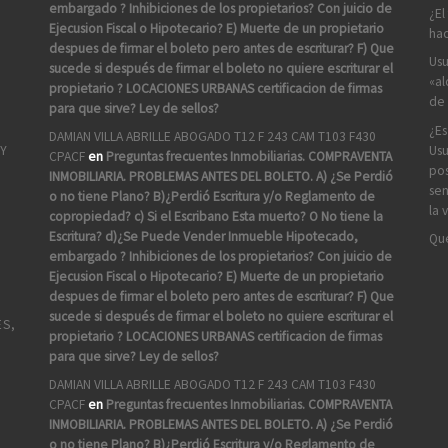
embargado ? Inhibiciones de los propietarios? Con juicio de
¿El
Ejecusion Fiscal o Hipotecario? E) Muerte de un propietario
hac
despues de firmar el boleto pero antes de escriturar? F) Que
Usu
sucede si después de firmar el boleto no quiere escriturar el
«al
propietario ? LOCACIONES URBANAS certificacion de firmas
de 
para que sirve? Ley de sellos?
¿Es
DAMIAN VILLA ABRILLE ABOGADO T12 F 243 CAM T103 F430
Usu
 Y
CPACF
en
Preguntas frecuentes Inmobiliarias. COMPRAVENTA
pos
INMOBILIARIA. PROBLEMAS ANTES DEL BOLETO. A) ¿Se Perdió
sen
o no tiene Plano? B)¿Perdió Escritura y/o Reglamento de
la 
copropiedad? c) Si el Escribano Esta muerto? O No tiene la
Escritura? d)¿Se Puede Vender Inmueble Hipotecado,
Que
embargado ? Inhibiciones de los propietarios? Con juicio de
Ejecusion Fiscal o Hipotecario? E) Muerte de un propietario
despues de firmar el boleto pero antes de escriturar? F) Que
sucede si después de firmar el boleto no quiere escriturar el
ES,
propietario ? LOCACIONES URBANAS certificacion de firmas
para que sirve? Ley de sellos?
DAMIAN VILLA ABRILLE ABOGADO T12 F 243 CAM T103 F430
CPACF
en
Preguntas frecuentes Inmobiliarias. COMPRAVENTA
INMOBILIARIA. PROBLEMAS ANTES DEL BOLETO. A) ¿Se Perdió
o no tiene Plano? B)¿Perdió Escritura y/o Reglamento de