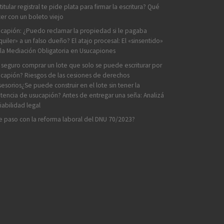
 titular registral te pide plata para firmar la escritura? Qué
er con un boleto viejo
capión: ¿Puedo reclamar la propiedad si le pagaba
quiler» a un falso dueño? El atajo procesal: El «sinsentido»
la Mediación Obligatoria en Usucapiones
 seguro comprar un lote que solo se puede escriturar por
capión? Riesgos de las cesiones de derechos
esorios¿Se puede construir en el lote sin tener la
tencia de usucapión? Antes de entregar una seña: Analizá
viabilidad legal
 paso con la reforma laboral del DNU 70/2023?