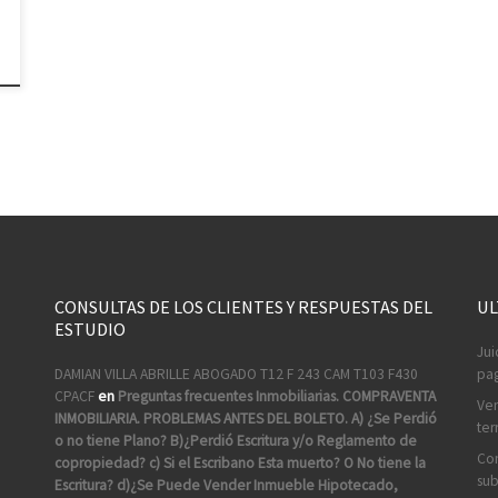
CONSULTAS DE LOS CLIENTES Y RESPUESTAS DEL
UL
ESTUDIO
Jui
DAMIAN VILLA ABRILLE ABOGADO T12 F 243 CAM T103 F430
pag
CPACF
en
Preguntas frecuentes Inmobiliarias. COMPRAVENTA
Ven
INMOBILIARIA. PROBLEMAS ANTES DEL BOLETO. A) ¿Se Perdió
ter
o no tiene Plano? B)¿Perdió Escritura y/o Reglamento de
Com
copropiedad? c) Si el Escribano Esta muerto? O No tiene la
sub
Escritura? d)¿Se Puede Vender Inmueble Hipotecado,