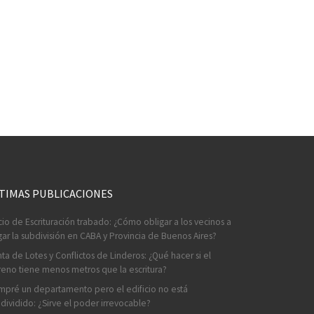
TIMAS PUBLICACIONES
cio de Escrituración trabado: ¿Cómo obligar a los vecinos a
ar la subdivisión en CABA y Provincia de Buenos Aires?
ta de Lotes y Conflictos de Linderos: ¿Qué hacer si el
reno tiene menos metros que la escritura?
pré un departamento pero el edificio no está
dividido: ¿Sirve el poder irrevocable?