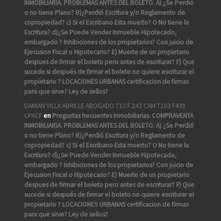
INMOBILIARIA. PROBLEMAS ANTES DEL BOLETO. A) ¿Se Perdió
o no tiene Plano? B)¿Perdió Escritura y/o Reglamento de
copropiedad? c) Si el Escribano Esta muerto? O No tiene la
Escritura? d)¿Se Puede Vender Inmueble Hipotecado,
embargado ? Inhibiciones de los propietarios? Con juicio de
Ejecusion Fiscal o Hipotecario? E) Muerte de un propietario
despues de firmar el boleto pero antes de escriturar? F) Que
sucede si después de firmar el boleto no quiere escriturar el
propietario ? LOCACIONES URBANAS certificacion de firmas
para que sirve? Ley de sellos?
DAMIAN VILLA ABRILLE ABOGADO T12 F 243 CAM T103 F430
CPACF
en
Preguntas frecuentes Inmobiliarias. COMPRAVENTA
INMOBILIARIA. PROBLEMAS ANTES DEL BOLETO. A) ¿Se Perdió
o no tiene Plano? B)¿Perdió Escritura y/o Reglamento de
copropiedad? c) Si el Escribano Esta muerto? O No tiene la
Escritura? d)¿Se Puede Vender Inmueble Hipotecado,
embargado ? Inhibiciones de los propietarios? Con juicio de
Ejecusion Fiscal o Hipotecario? E) Muerte de un propietario
despues de firmar el boleto pero antes de escriturar? F) Que
sucede si después de firmar el boleto no quiere escriturar el
propietario ? LOCACIONES URBANAS certificacion de firmas
para que sirve? Ley de sellos?