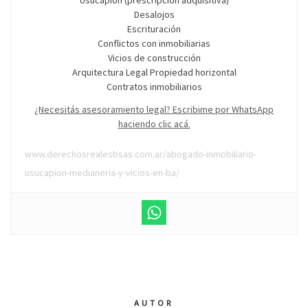
Usucapión (prescripción adquisitiva)
Desalojos
Escrituración
Conflictos con inmobiliarias
Vicios de construcción
Arquitectura Legal Propiedad horizontal
Contratos inmobiliarios
¿Necesitás asesoramiento legal? Escribime por WhatsApp
haciendo clic acá.
www.derechosrealesbsas.com.ar/abogado-inmobiliario-
usucapion-medianeria-y-vicios-en-ba/
AUTOR