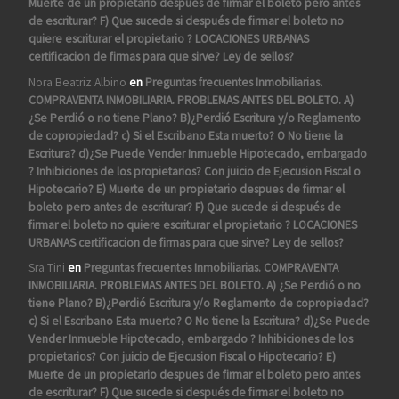
Muerte de un propietario despues de firmar el boleto pero antes
de escriturar? F) Que sucede si después de firmar el boleto no
quiere escriturar el propietario ? LOCACIONES URBANAS
certificacion de firmas para que sirve? Ley de sellos?
Nora Beatriz Albino
en
Preguntas frecuentes Inmobiliarias.
COMPRAVENTA INMOBILIARIA. PROBLEMAS ANTES DEL BOLETO. A)
¿Se Perdió o no tiene Plano? B)¿Perdió Escritura y/o Reglamento
de copropiedad? c) Si el Escribano Esta muerto? O No tiene la
Escritura? d)¿Se Puede Vender Inmueble Hipotecado, embargado
? Inhibiciones de los propietarios? Con juicio de Ejecusion Fiscal o
Hipotecario? E) Muerte de un propietario despues de firmar el
boleto pero antes de escriturar? F) Que sucede si después de
firmar el boleto no quiere escriturar el propietario ? LOCACIONES
URBANAS certificacion de firmas para que sirve? Ley de sellos?
Sra Tini
en
Preguntas frecuentes Inmobiliarias. COMPRAVENTA
INMOBILIARIA. PROBLEMAS ANTES DEL BOLETO. A) ¿Se Perdió o no
tiene Plano? B)¿Perdió Escritura y/o Reglamento de copropiedad?
c) Si el Escribano Esta muerto? O No tiene la Escritura? d)¿Se Puede
Vender Inmueble Hipotecado, embargado ? Inhibiciones de los
propietarios? Con juicio de Ejecusion Fiscal o Hipotecario? E)
Muerte de un propietario despues de firmar el boleto pero antes
de escriturar? F) Que sucede si después de firmar el boleto no