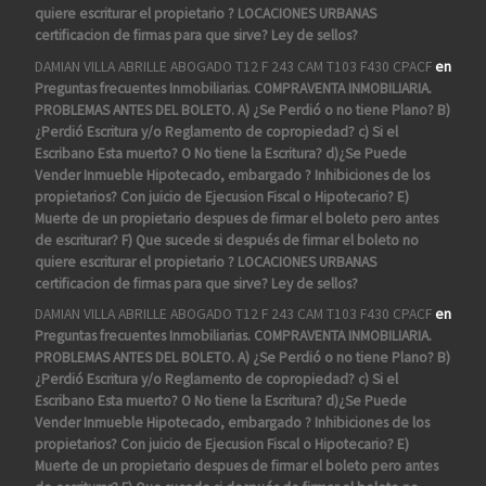
quiere escriturar el propietario ? LOCACIONES URBANAS
certificacion de firmas para que sirve? Ley de sellos?
DAMIAN VILLA ABRILLE ABOGADO T12 F 243 CAM T103 F430 CPACF
en
Preguntas frecuentes Inmobiliarias. COMPRAVENTA INMOBILIARIA.
PROBLEMAS ANTES DEL BOLETO. A) ¿Se Perdió o no tiene Plano? B)
¿Perdió Escritura y/o Reglamento de copropiedad? c) Si el
Escribano Esta muerto? O No tiene la Escritura? d)¿Se Puede
Vender Inmueble Hipotecado, embargado ? Inhibiciones de los
propietarios? Con juicio de Ejecusion Fiscal o Hipotecario? E)
Muerte de un propietario despues de firmar el boleto pero antes
de escriturar? F) Que sucede si después de firmar el boleto no
quiere escriturar el propietario ? LOCACIONES URBANAS
certificacion de firmas para que sirve? Ley de sellos?
DAMIAN VILLA ABRILLE ABOGADO T12 F 243 CAM T103 F430 CPACF
en
Preguntas frecuentes Inmobiliarias. COMPRAVENTA INMOBILIARIA.
PROBLEMAS ANTES DEL BOLETO. A) ¿Se Perdió o no tiene Plano? B)
¿Perdió Escritura y/o Reglamento de copropiedad? c) Si el
Escribano Esta muerto? O No tiene la Escritura? d)¿Se Puede
Vender Inmueble Hipotecado, embargado ? Inhibiciones de los
propietarios? Con juicio de Ejecusion Fiscal o Hipotecario? E)
Muerte de un propietario despues de firmar el boleto pero antes