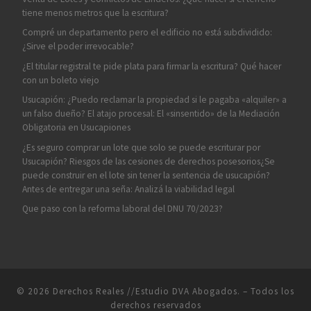
tiene menos metros que la escritura?
Compré un departamento pero el edificio no está subdividido:
¿Sirve el poder irrevocable?
¿El titular registral te pide plata para firmar la escritura? Qué hacer
con un boleto viejo
Usucapión: ¿Puedo reclamar la propiedad si le pagaba «alquiler» a
un falso dueño? El atajo procesal: El «sinsentido» de la Mediación
Obligatoria en Usucapiones
¿Es seguro comprar un lote que solo se puede escriturar por
Usucapión? Riesgos de las cesiones de derechos posesorios¿Se
puede construir en el lote sin tener la sentencia de usucapión?
Antes de entregar una seña: Analizá la viabilidad legal
Que paso con la reforma laboral del DNU 70/2023?
© 2026
Derechos Reales //Estudio DVA Abogados.
– Todos los
derechos reservados