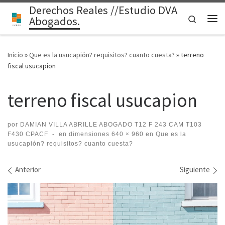
Derechos Reales //Estudio DVA
Saltar al contenido
Search
Abogados.
Me
Inicio
»
Que es la usucapión? requisitos? cuanto cuesta?
»
terreno
fiscal usucapion
terreno fiscal usucapion
por
DAMIAN VILLA ABRILLE ABOGADO T12 F 243 CAM T103
F430 CPACF
-
en dimensiones
640 × 960
en
Que es la
usucapión? requisitos? cuanto cuesta?
Navegación de imágenes
Anterior
Siguiente