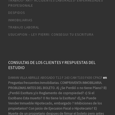
TRABAJO- ART- ACCIDENTES LABORALES- ENFERMEDADES
PROFESIONALE
DESPIDOS
INMOBILIARIAS
TRABAJO LABORAL
USUCAPION – LEY PIERRI: CONSEGUI TU ESCRITURA
CONSULTAS DE LOS CLIENTES Y RESPUESTAS DEL
ESTUDIO
DAMIAN VILLA ABRILLE ABOGADO T12 F 243 CAM T103 F430 CPACF
en
Preguntas frecuentes Inmobiliarias. COMPRAVENTA INMOBILIARIA.
PROBLEMAS ANTES DEL BOLETO. A) ¿Se Perdió o no tiene Plano? B)
¿Perdió Escritura y/o Reglamento de copropiedad? c) Si el
Escribano Esta muerto? O No tiene la Escritura? d)¿Se Puede
Vender Inmueble Hipotecado, embargado ? Inhibiciones de los
propietarios? Con juicio de Ejecusion Fiscal o Hipotecario? E)
Muerte de un propietario despues de firmar el boleto pero antes