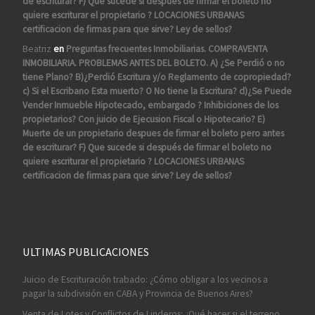
de escriturar? F) Que sucede si después de firmar el boleto no
quiere escriturar el propietario ? LOCACIONES URBANAS
certificacion de firmas para que sirve? Ley de sellos?
Beatriz
en
Preguntas frecuentes Inmobiliarias. COMPRAVENTA
INMOBILIARIA. PROBLEMAS ANTES DEL BOLETO. A) ¿Se Perdió o no
tiene Plano? B)¿Perdió Escritura y/o Reglamento de copropiedad?
c) Si el Escribano Esta muerto? O No tiene la Escritura? d)¿Se Puede
Vender Inmueble Hipotecado, embargado ? Inhibiciones de los
propietarios? Con juicio de Ejecusion Fiscal o Hipotecario? E)
Muerte de un propietario despues de firmar el boleto pero antes
de escriturar? F) Que sucede si después de firmar el boleto no
quiere escriturar el propietario ? LOCACIONES URBANAS
certificacion de firmas para que sirve? Ley de sellos?
ULTIMAS PUBLICACIONES
Juicio de Escrituración trabado: ¿Cómo obligar a los vecinos a
pagar la subdivisión en CABA y Provincia de Buenos Aires?
Venta de Lotes y Conflictos de Linderos: ¿Qué hacer si el terreno