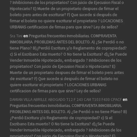
? Inhibiciones de los propietarios? Con juicio de Ejecusion Fiscal o
Hipotecario? E) Muerte de un propietario despues de firmar el
boleto pero antes de escriturar? F) Que sucede si después de
firmar el boleto no quiere escriturar el propietario ? LOCACIONES
URBANAS certificacion de firmas para que sirve? Ley de sellos?
Sra Tini
en
Preguntas frecuentes Inmobiliarias. COMPRAVENTA
INMOBILIARIA. PROBLEMAS ANTES DEL BOLETO. A) ¿Se Perdió o no
tiene Plano? B)¿Perdió Escritura y/o Reglamento de copropiedad?
c) Si el Escribano Esta muerto? O No tiene la Escritura? d)¿Se Puede
Vender Inmueble Hipotecado, embargado ? Inhibiciones de los
propietarios? Con juicio de Ejecusion Fiscal o Hipotecario? E)
Muerte de un propietario despues de firmar el boleto pero antes
de escriturar? F) Que sucede si después de firmar el boleto no
quiere escriturar el propietario ? LOCACIONES URBANAS
certificacion de firmas para que sirve? Ley de sellos?
DAMIAN VILLA ABRILLE ABOGADO T12 F 243 CAM T103 F430 CPACF
en
Preguntas frecuentes Inmobiliarias. COMPRAVENTA INMOBILIARIA.
PROBLEMAS ANTES DEL BOLETO. A) ¿Se Perdió o no tiene Plano? B)
¿Perdió Escritura y/o Reglamento de copropiedad? c) Si el
Escribano Esta muerto? O No tiene la Escritura? d)¿Se Puede
Vender Inmueble Hipotecado, embargado ? Inhibiciones de los
propietarios? Con juicio de Ejecusion Fiscal o Hipotecario? E)