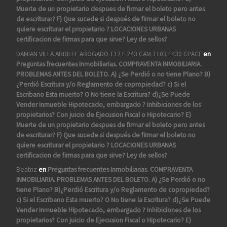
Muerte de un propietario despues de firmar el boleto pero antes
de escriturar? F) Que sucede si después de firmar el boleto no
quiere escriturar el propietario ? LOCACIONES URBANAS
certificacion de firmas para que sirve? Ley de sellos?
DAMIAN VILLA ABRILLE ABOGADO T12 F 243 CAM T103 F430 CPACF
en
Preguntas frecuentes Inmobiliarias. COMPRAVENTA INMOBILIARIA.
PROBLEMAS ANTES DEL BOLETO. A) ¿Se Perdió o no tiene Plano? B)
¿Perdió Escritura y/o Reglamento de copropiedad? c) Si el
Escribano Esta muerto? O No tiene la Escritura? d)¿Se Puede
Vender Inmueble Hipotecado, embargado ? Inhibiciones de los
propietarios? Con juicio de Ejecusion Fiscal o Hipotecario? E)
Muerte de un propietario despues de firmar el boleto pero antes
de escriturar? F) Que sucede si después de firmar el boleto no
quiere escriturar el propietario ? LOCACIONES URBANAS
certificacion de firmas para que sirve? Ley de sellos?
Beatriz
en
Preguntas frecuentes Inmobiliarias. COMPRAVENTA
INMOBILIARIA. PROBLEMAS ANTES DEL BOLETO. A) ¿Se Perdió o no
tiene Plano? B)¿Perdió Escritura y/o Reglamento de copropiedad?
c) Si el Escribano Esta muerto? O No tiene la Escritura? d)¿Se Puede
Vender Inmueble Hipotecado, embargado ? Inhibiciones de los
propietarios? Con juicio de Ejecusion Fiscal o Hipotecario? E)