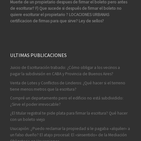
Muerte de un propietario despues de firmar el boleto pero antes
de escriturar? F) Que sucede si después de firmar el boleto no
quiere escriturar el propietario ? LOCACIONES URBANAS
certificacion de firmas para que sirve? Ley de sellos?
ULTIMAS PUBLICACIONES
Juicio de Escrituración trabado: ¿Cómo obligar a los vecinos a
pagar la subdivisión en CABA y Provincia de Buenos Aires?
Venta de Lotes y Conflictos de Linderos: ¿Qué hacer si el terreno
tiene menos metros que la escritura?
Compré un departamento pero el edificio no está subdividido:
¿Sirve el poder irrevocable?
¿El titular registral te pide plata para firmar la escritura? Qué hacer
con un boleto viejo
Usucapión: ¿Puedo reclamar la propiedad si le pagaba «alquiler» a
un falso dueño? El atajo procesal: El «sinsentido» de la Mediación