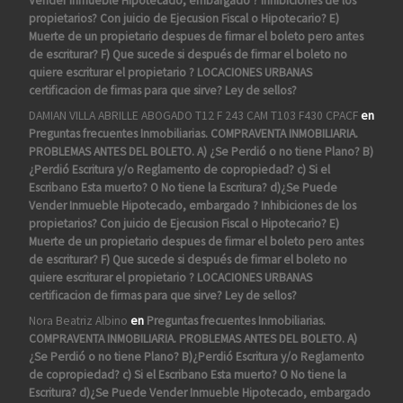
Vender Inmueble Hipotecado, embargado ? Inhibiciones de los
propietarios? Con juicio de Ejecusion Fiscal o Hipotecario? E)
Muerte de un propietario despues de firmar el boleto pero antes
de escriturar? F) Que sucede si después de firmar el boleto no
quiere escriturar el propietario ? LOCACIONES URBANAS
certificacion de firmas para que sirve? Ley de sellos?
DAMIAN VILLA ABRILLE ABOGADO T12 F 243 CAM T103 F430 CPACF
en
Preguntas frecuentes Inmobiliarias. COMPRAVENTA INMOBILIARIA.
PROBLEMAS ANTES DEL BOLETO. A) ¿Se Perdió o no tiene Plano? B)
¿Perdió Escritura y/o Reglamento de copropiedad? c) Si el
Escribano Esta muerto? O No tiene la Escritura? d)¿Se Puede
Vender Inmueble Hipotecado, embargado ? Inhibiciones de los
propietarios? Con juicio de Ejecusion Fiscal o Hipotecario? E)
Muerte de un propietario despues de firmar el boleto pero antes
de escriturar? F) Que sucede si después de firmar el boleto no
quiere escriturar el propietario ? LOCACIONES URBANAS
certificacion de firmas para que sirve? Ley de sellos?
Nora Beatriz Albino
en
Preguntas frecuentes Inmobiliarias.
COMPRAVENTA INMOBILIARIA. PROBLEMAS ANTES DEL BOLETO. A)
¿Se Perdió o no tiene Plano? B)¿Perdió Escritura y/o Reglamento
de copropiedad? c) Si el Escribano Esta muerto? O No tiene la
Escritura? d)¿Se Puede Vender Inmueble Hipotecado, embargado