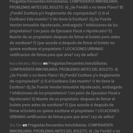
Preguntas frecuentes Inmobiliarias. COMPRAVENTA INMOBILIARIA.
PROBLEMAS ANTES DEL BOLETO. A) ¿Se Perdió o no tiene Plano? B)
¿Perdió Escritura y/o Reglamento de copropiedad? c) Si el
Escribano Esta muerto? O No tiene la Escritura? d)¿Se Puede
Vender Inmueble Hipotecado, embargado ? Inhibiciones de los
propietarios? Con juicio de Ejecusion Fiscal o Hipotecario? E)
Muerte de un propietario despues de firmar el boleto pero antes
de escriturar? F) Que sucede si después de firmar el boleto no
quiere escriturar el propietario ? LOCACIONES URBANAS
certificacion de firmas para que sirve? Ley de sellos?
Nora Beatriz Albino
en
Preguntas frecuentes Inmobiliarias.
COMPRAVENTA INMOBILIARIA. PROBLEMAS ANTES DEL BOLETO. A)
¿Se Perdió o no tiene Plano? B)¿Perdió Escritura y/o Reglamento
de copropiedad? c) Si el Escribano Esta muerto? O No tiene la
Escritura? d)¿Se Puede Vender Inmueble Hipotecado, embargado
? Inhibiciones de los propietarios? Con juicio de Ejecusion Fiscal o
Hipotecario? E) Muerte de un propietario despues de firmar el
boleto pero antes de escriturar? F) Que sucede si después de
firmar el boleto no quiere escriturar el propietario ? LOCACIONES
URBANAS certificacion de firmas para que sirve? Ley de sellos?
Sra Tini
en
Preguntas frecuentes Inmobiliarias. COMPRAVENTA
INMOBILIARIA. PROBLEMAS ANTES DEL BOLETO. A) ¿Se Perdió o no