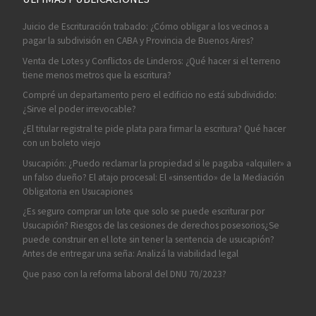
Juicio de Escrituración trabado: ¿Cómo obligar a los vecinos a
pagar la subdivisión en CABA y Provincia de Buenos Aires?
Venta de Lotes y Conflictos de Linderos: ¿Qué hacer si el terreno
tiene menos metros que la escritura?
Compré un departamento pero el edificio no está subdividido:
¿Sirve el poder irrevocable?
¿El titular registral te pide plata para firmar la escritura? Qué hacer
con un boleto viejo
Usucapión: ¿Puedo reclamar la propiedad si le pagaba «alquiler» a
un falso dueño? El atajo procesal: El «sinsentido» de la Mediación
Obligatoria en Usucapiones
¿Es seguro comprar un lote que solo se puede escriturar por
Usucapión? Riesgos de las cesiones de derechos posesorios¿Se
puede construir en el lote sin tener la sentencia de usucapión?
Antes de entregar una seña: Analizá la viabilidad legal
Que paso con la reforma laboral del DNU 70/2023?