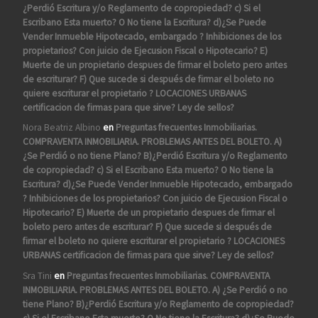
¿Perdió Escritura y/o Reglamento de copropiedad? c) Si el
Escribano Esta muerto? O No tiene la Escritura? d)¿Se Puede
Vender Inmueble Hipotecado, embargado ? Inhibiciones de los
propietarios? Con juicio de Ejecusion Fiscal o Hipotecario? E)
Muerte de un propietario despues de firmar el boleto pero antes
de escriturar? F) Que sucede si después de firmar el boleto no
quiere escriturar el propietario ? LOCACIONES URBANAS
certificacion de firmas para que sirve? Ley de sellos?
Nora Beatriz Albino
en
Preguntas frecuentes Inmobiliarias.
COMPRAVENTA INMOBILIARIA. PROBLEMAS ANTES DEL BOLETO. A)
¿Se Perdió o no tiene Plano? B)¿Perdió Escritura y/o Reglamento
de copropiedad? c) Si el Escribano Esta muerto? O No tiene la
Escritura? d)¿Se Puede Vender Inmueble Hipotecado, embargado
? Inhibiciones de los propietarios? Con juicio de Ejecusion Fiscal o
Hipotecario? E) Muerte de un propietario despues de firmar el
boleto pero antes de escriturar? F) Que sucede si después de
firmar el boleto no quiere escriturar el propietario ? LOCACIONES
URBANAS certificacion de firmas para que sirve? Ley de sellos?
Sra Tini
en
Preguntas frecuentes Inmobiliarias. COMPRAVENTA
INMOBILIARIA. PROBLEMAS ANTES DEL BOLETO. A) ¿Se Perdió o no
tiene Plano? B)¿Perdió Escritura y/o Reglamento de copropiedad?