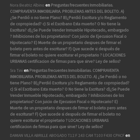
Nora Beatriz Albino
en
Preguntas frecuentes Inmobiliarias.
COMPRAVENTA INMOBILIARIA. PROBLEMAS ANTES DEL BOLETO. A)
¿Se Perdió o no tiene Plano? B)¿Perdió Escritura y/o Reglamento
de copropiedad? c) Si el Escribano Esta muerto? O No tiene la
Escritura? d)¿Se Puede Vender Inmueble Hipotecado, embargado
? Inhibiciones de los propietarios? Con juicio de Ejecusion Fiscal o
Hipotecario? E) Muerte de un propietario despues de firmar el
boleto pero antes de escriturar? F) Que sucede si después de
firmar el boleto no quiere escriturar el propietario ? LOCACIONES
URBANAS certificacion de firmas para que sirve? Ley de sellos?
Sra Tini
en
Preguntas frecuentes Inmobiliarias. COMPRAVENTA
INMOBILIARIA. PROBLEMAS ANTES DEL BOLETO. A) ¿Se Perdió o no
tiene Plano? B)¿Perdió Escritura y/o Reglamento de copropiedad?
c) Si el Escribano Esta muerto? O No tiene la Escritura? d)¿Se Puede
Vender Inmueble Hipotecado, embargado ? Inhibiciones de los
propietarios? Con juicio de Ejecusion Fiscal o Hipotecario? E)
Muerte de un propietario despues de firmar el boleto pero antes
de escriturar? F) Que sucede si después de firmar el boleto no
quiere escriturar el propietario ? LOCACIONES URBANAS
certificacion de firmas para que sirve? Ley de sellos?
DAMIAN VILLA ABRILLE ABOGADO T12 F 243 CAM T103 F430 CPACF
en