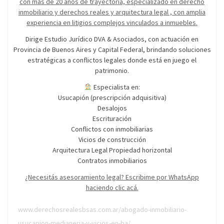
con más de 20 años de trayectoria, especializado en derecho
inmobiliario y derechos reales y arquitectura legal , con amplia
experiencia en litigios complejos vinculados a inmuebles.
Dirige Estudio Jurídico DVA & Asociados, con actuación en
Provincia de Buenos Aires y Capital Federal, brindando soluciones
estratégicas a conflictos legales donde está en juego el
patrimonio.
Especialista en:
Usucapión (prescripción adquisitiva)
Desalojos
Escrituración
Conflictos con inmobiliarias
Vicios de construcción
Arquitectura Legal Propiedad horizontal
Contratos inmobiliarios
¿Necesitás asesoramiento legal? Escribime por WhatsApp
haciendo clic acá.
www.derechosrealesbsas.com.ar/abogado-inmobiliario-
usucapion-medianeria-y-vicios-en-ba/