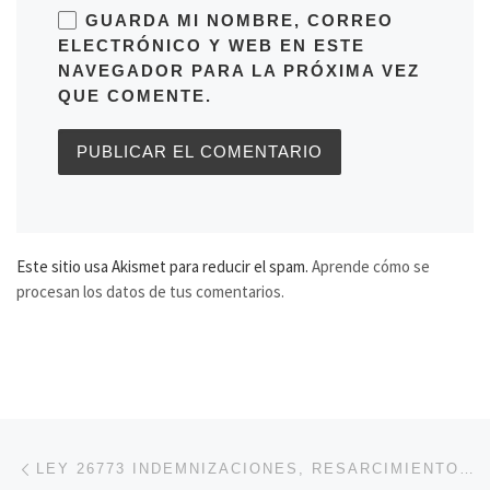
GUARDA MI NOMBRE, CORREO
ELECTRÓNICO Y WEB EN ESTE
NAVEGADOR PARA LA PRÓXIMA VEZ
QUE COMENTE.
Este sitio usa Akismet para reducir el spam.
Aprende cómo se
procesan los datos de tus comentarios.
Navegación de entradas
Entrada anterior
LEY 26773 INDEMNIZACIONES, RESARCIMIENTOS , COMPENSACIONES POR ENFERMEDAD O ACCIDENTE LABORAL? NUEVA LEY DE RIESGOS DE TRABAJO. QUE VENTAJAS OFRECE A LOS TRABAJADORES? SE AMPLIARON LAS ENFERMEDADES PROFESIONALES O LABORALES? SE AMPLIO LA INDEMNIZACIÓN?