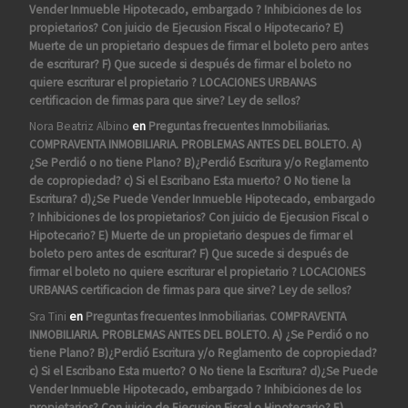
Vender Inmueble Hipotecado, embargado ? Inhibiciones de los
propietarios? Con juicio de Ejecusion Fiscal o Hipotecario? E)
Muerte de un propietario despues de firmar el boleto pero antes
de escriturar? F) Que sucede si después de firmar el boleto no
quiere escriturar el propietario ? LOCACIONES URBANAS
certificacion de firmas para que sirve? Ley de sellos?
Nora Beatriz Albino
en
Preguntas frecuentes Inmobiliarias.
COMPRAVENTA INMOBILIARIA. PROBLEMAS ANTES DEL BOLETO. A)
¿Se Perdió o no tiene Plano? B)¿Perdió Escritura y/o Reglamento
de copropiedad? c) Si el Escribano Esta muerto? O No tiene la
Escritura? d)¿Se Puede Vender Inmueble Hipotecado, embargado
? Inhibiciones de los propietarios? Con juicio de Ejecusion Fiscal o
Hipotecario? E) Muerte de un propietario despues de firmar el
boleto pero antes de escriturar? F) Que sucede si después de
firmar el boleto no quiere escriturar el propietario ? LOCACIONES
URBANAS certificacion de firmas para que sirve? Ley de sellos?
Sra Tini
en
Preguntas frecuentes Inmobiliarias. COMPRAVENTA
INMOBILIARIA. PROBLEMAS ANTES DEL BOLETO. A) ¿Se Perdió o no
tiene Plano? B)¿Perdió Escritura y/o Reglamento de copropiedad?
c) Si el Escribano Esta muerto? O No tiene la Escritura? d)¿Se Puede
Vender Inmueble Hipotecado, embargado ? Inhibiciones de los
propietarios? Con juicio de Ejecusion Fiscal o Hipotecario? E)