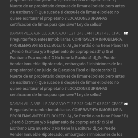
Muerte de un propietario despues de firmar el boleto pero antes
de escriturar? F) Que sucede si después de firmar el boleto no
quiere escriturar el propietario ? LOCACIONES URBANAS
certificacion de firmas para que sirve? Ley de sellos?
DAMIAN VILLA ABRILLE ABOGADO T12 F 243 CAM T103 F430 CPACF
en
Preguntas frecuentes Inmobiliarias. COMPRAVENTA INMOBILIARIA.
PROBLEMAS ANTES DEL BOLETO. A) ¿Se Perdió o no tiene Plano? B)
¿Perdió Escritura y/o Reglamento de copropiedad? c) Si el
Escribano Esta muerto? O No tiene la Escritura? d)¿Se Puede
Vender Inmueble Hipotecado, embargado ? Inhibiciones de los
propietarios? Con juicio de Ejecusion Fiscal o Hipotecario? E)
Muerte de un propietario despues de firmar el boleto pero antes
de escriturar? F) Que sucede si después de firmar el boleto no
quiere escriturar el propietario ? LOCACIONES URBANAS
certificacion de firmas para que sirve? Ley de sellos?
DAMIAN VILLA ABRILLE ABOGADO T12 F 243 CAM T103 F430 CPACF
en
Preguntas frecuentes Inmobiliarias. COMPRAVENTA INMOBILIARIA.
PROBLEMAS ANTES DEL BOLETO. A) ¿Se Perdió o no tiene Plano? B)
¿Perdió Escritura y/o Reglamento de copropiedad? c) Si el
Escribano Esta muerto? O No tiene la Escritura? d)¿Se Puede
Vender Inmueble Hipotecado, embargado ? Inhibiciones de los