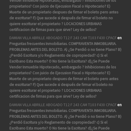
Vender Inmueble Hipotecado, embargado ? Inhibiciones de los
propietarios? Con juicio de Ejecusion Fiscal o Hipotecario? E)
Muerte de un propietario despues de firmar el boleto pero antes
de escriturar? F) Que sucede si después de firmar el boleto no
quiere escriturar el propietario ? LOCACIONES URBANAS
certificacion de firmas para que sirve? Ley de sellos?
DAMIAN VILLA ABRILLE ABOGADO T12 F 243 CAM T103 F430 CPACF
en
Preguntas frecuentes Inmobiliarias. COMPRAVENTA INMOBILIARIA.
PROBLEMAS ANTES DEL BOLETO. A) ¿Se Perdió o no tiene Plano? B)
¿Perdió Escritura y/o Reglamento de copropiedad? c) Si el
Escribano Esta muerto? O No tiene la Escritura? d)¿Se Puede
Vender Inmueble Hipotecado, embargado ? Inhibiciones de los
propietarios? Con juicio de Ejecusion Fiscal o Hipotecario? E)
Muerte de un propietario despues de firmar el boleto pero antes
de escriturar? F) Que sucede si después de firmar el boleto no
quiere escriturar el propietario ? LOCACIONES URBANAS
certificacion de firmas para que sirve? Ley de sellos?
DAMIAN VILLA ABRILLE ABOGADO T12 F 243 CAM T103 F430 CPACF
en
Preguntas frecuentes Inmobiliarias. COMPRAVENTA INMOBILIARIA.
PROBLEMAS ANTES DEL BOLETO. A) ¿Se Perdió o no tiene Plano? B)
¿Perdió Escritura y/o Reglamento de copropiedad? c) Si el
Escribano Esta muerto? O No tiene la Escritura? d)¿Se Puede