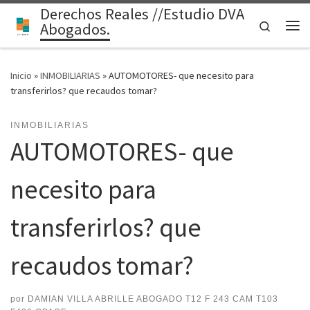
Derechos Reales //Estudio DVA
Saltar al contenido
Search
Abogados.
Me
Inicio
»
INMOBILIARIAS
»
AUTOMOTORES- que necesito para
transferirlos? que recaudos tomar?
INMOBILIARIAS
AUTOMOTORES- que
necesito para
transferirlos? que
recaudos tomar?
por
DAMIAN VILLA ABRILLE ABOGADO T12 F 243 CAM T103