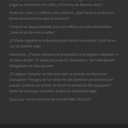
pagar la subdivisión en CABA y Provincia de Buenos Aires?
Venta de Lotes y Conflictos de Linderos: ¿Qué hacer si el terreno
tiene menos metros que la escritura?
Compré un departamento pero el edificio no está subdividido:
¿Sirve el poder irrevocable?
¿El titular registral te pide plata para firmar la escritura? Qué hacer
con un boleto viejo
Usucapión: ¿Puedo reclamar la propiedad si le pagaba «alquiler» a
un falso dueño? El atajo procesal: El «sinsentido» de la Mediación
Obligatoria en Usucapiones
¿Es seguro comprar un lote que solo se puede escriturar por
Usucapión? Riesgos de las cesiones de derechos posesorios¿Se
puede construir en el lote sin tener la sentencia de usucapión?
Antes de entregar una seña: Analizá la viabilidad legal
Que paso con la reforma laboral del DNU 70/2023?