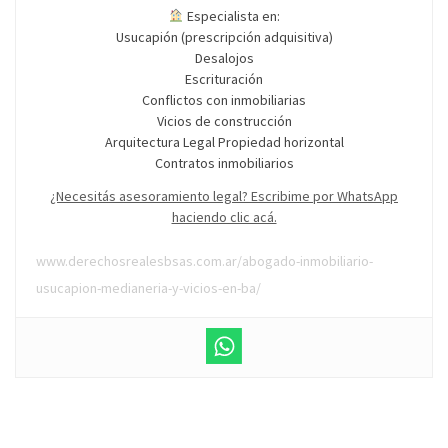
Especialista en:
Usucapión (prescripción adquisitiva)
Desalojos
Escrituración
Conflictos con inmobiliarias
Vicios de construcción
Arquitectura Legal Propiedad horizontal
Contratos inmobiliarios
¿Necesitás asesoramiento legal? Escribime por WhatsApp
haciendo clic acá.
www.derechosrealesbsas.com.ar/abogado-inmobiliario-
usucapion-medianeria-y-vicios-en-ba/