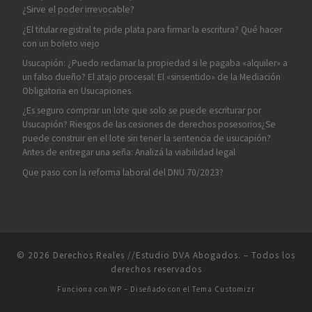
¿Sirve el poder irrevocable?
¿El titular registral te pide plata para firmar la escritura? Qué hacer
con un boleto viejo
Usucapión: ¿Puedo reclamar la propiedad si le pagaba «alquiler» a
un falso dueño? El atajo procesal: El «sinsentido» de la Mediación
Obligatoria en Usucapiones
¿Es seguro comprar un lote que solo se puede escriturar por
Usucapión? Riesgos de las cesiones de derechos posesorios¿Se
puede construir en el lote sin tener la sentencia de usucapión?
Antes de entregar una seña: Analizá la viabilidad legal
Que paso con la reforma laboral del DNU 70/2023?
© 2026
Derechos Reales //Estudio DVA Abogados.
– Todos los
derechos reservados
Funciona con
WP
– Diseñado con el
Tema Customizr