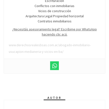
Escrituración
Conflictos con inmobiliarias
Vicios de construcción
Arquitectura Legal Propiedad horizontal
Contratos inmobiliarios
¿Necesitás asesoramiento legal? Escribime por WhatsApp
haciendo clic acá.
www.derechosrealesbsas.com.ar/abogado-inmobiliario-
usucapion-medianeria-y-vicios-en-ba/
AUTOR