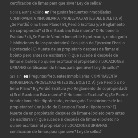
certificacion de firmas para que sirve? Ley de sellos?
Nora Beatriz Albino
en
Preguntas frecuentes Inmobiliarias.
COMPRAVENTA INMOBILIARIA. PROBLEMAS ANTES DEL BOLETO. A)
¿Se Perdió o no tiene Plano? B)¿Perdió Escritura y/o Reglamento
de copropiedad? c) Si el Escribano Esta muerto? O No tiene la
Escritura? d)¿Se Puede Vender Inmueble Hipotecado, embargado
? Inhibiciones de los propietarios? Con juicio de Ejecusion Fiscal o
Hipotecario? E) Muerte de un propietario despues de firmar el
boleto pero antes de escriturar? F) Que sucede si después de
firmar el boleto no quiere escriturar el propietario ? LOCACIONES
URBANAS certificacion de firmas para que sirve? Ley de sellos?
Sra Tini
en
Preguntas frecuentes Inmobiliarias. COMPRAVENTA
INMOBILIARIA. PROBLEMAS ANTES DEL BOLETO. A) ¿Se Perdió o no
tiene Plano? B)¿Perdió Escritura y/o Reglamento de copropiedad?
c) Si el Escribano Esta muerto? O No tiene la Escritura? d)¿Se Puede
Vender Inmueble Hipotecado, embargado ? Inhibiciones de los
propietarios? Con juicio de Ejecusion Fiscal o Hipotecario? E)
Muerte de un propietario despues de firmar el boleto pero antes
de escriturar? F) Que sucede si después de firmar el boleto no
quiere escriturar el propietario ? LOCACIONES URBANAS
certificacion de firmas para que sirve? Ley de sellos?