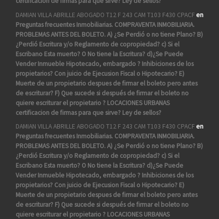
certificacion de firmas para que sirve? Ley de sellos?
DAMIAN VILLA ABRILLE ABOGADO T12 F 243 CAM T103 F430 CPACF
en
Preguntas frecuentes Inmobiliarias. COMPRAVENTA INMOBILIARIA.
PROBLEMAS ANTES DEL BOLETO. A) ¿Se Perdió o no tiene Plano? B)
¿Perdió Escritura y/o Reglamento de copropiedad? c) Si el
Escribano Esta muerto? O No tiene la Escritura? d)¿Se Puede
Vender Inmueble Hipotecado, embargado ? Inhibiciones de los
propietarios? Con juicio de Ejecusion Fiscal o Hipotecario? E)
Muerte de un propietario despues de firmar el boleto pero antes
de escriturar? F) Que sucede si después de firmar el boleto no
quiere escriturar el propietario ? LOCACIONES URBANAS
certificacion de firmas para que sirve? Ley de sellos?
DAMIAN VILLA ABRILLE ABOGADO T12 F 243 CAM T103 F430 CPACF
en
Preguntas frecuentes Inmobiliarias. COMPRAVENTA INMOBILIARIA.
PROBLEMAS ANTES DEL BOLETO. A) ¿Se Perdió o no tiene Plano? B)
¿Perdió Escritura y/o Reglamento de copropiedad? c) Si el
Escribano Esta muerto? O No tiene la Escritura? d)¿Se Puede
Vender Inmueble Hipotecado, embargado ? Inhibiciones de los
propietarios? Con juicio de Ejecusion Fiscal o Hipotecario? E)
Muerte de un propietario despues de firmar el boleto pero antes
de escriturar? F) Que sucede si después de firmar el boleto no
quiere escriturar el propietario ? LOCACIONES URBANAS