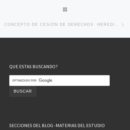
VOLVER A LA LISTA DE 
En
CONCEPTO DE CESIÓN DE DERECHOS HEREDITARIOS REGLAS Y EXCEPCIONES. CLÁUSULAS USUALES
QUE ESTAS BUSCANDO?
SECCIONES DEL BLOG -MATERIAS DEL ESTUDIO