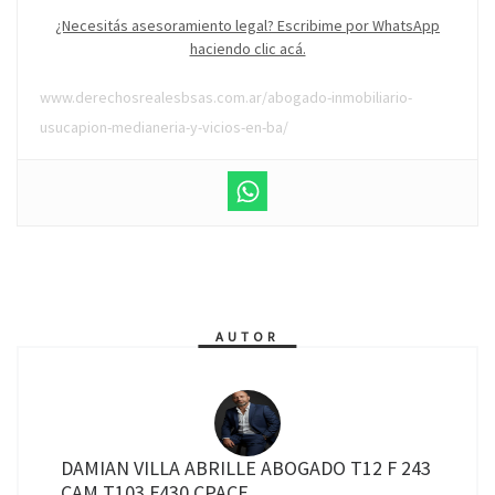
¿Necesitás asesoramiento legal? Escribime por WhatsApp
haciendo clic acá.
www.derechosrealesbsas.com.ar/abogado-inmobiliario-
usucapion-medianeria-y-vicios-en-ba/
AUTOR
DAMIAN VILLA ABRILLE ABOGADO T12 F 243
CAM T103 F430 CPACF