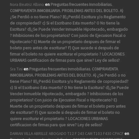
Nora Beatriz Albino
en
Preguntas frecuentes Inmobiliarias.
COMPRAVENTA INMOBILIARIA. PROBLEMAS ANTES DEL BOLETO. A)
¿Se Perdió o no tiene Plano? B)¿Perdió Escritura y/o Reglamento
de copropiedad? c) Si el Escribano Esta muerto? O No tiene la
Escritura? d)¿Se Puede Vender Inmueble Hipotecado, embargado
? Inhibiciones de los propietarios? Con juicio de Ejecusion Fiscal o
Hipotecario? E) Muerte de un propietario despues de firmar el
boleto pero antes de escriturar? F) Que sucede si después de
firmar el boleto no quiere escriturar el propietario ? LOCACIONES
URBANAS certificacion de firmas para que sirve? Ley de sellos?
Sra Tini
en
Preguntas frecuentes Inmobiliarias. COMPRAVENTA
INMOBILIARIA. PROBLEMAS ANTES DEL BOLETO. A) ¿Se Perdió o no
tiene Plano? B)¿Perdió Escritura y/o Reglamento de copropiedad?
c) Si el Escribano Esta muerto? O No tiene la Escritura? d)¿Se Puede
Vender Inmueble Hipotecado, embargado ? Inhibiciones de los
propietarios? Con juicio de Ejecusion Fiscal o Hipotecario? E)
Muerte de un propietario despues de firmar el boleto pero antes
de escriturar? F) Que sucede si después de firmar el boleto no
quiere escriturar el propietario ? LOCACIONES URBANAS
certificacion de firmas para que sirve? Ley de sellos?
DAMIAN VILLA ABRILLE ABOGADO T12 F 243 CAM T103 F430 CPACF
en