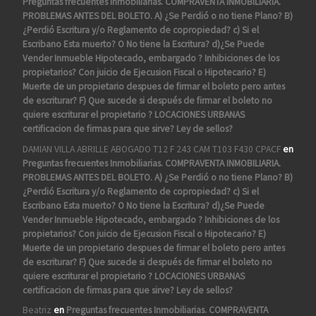
Preguntas frecuentes Inmobiliarias. COMPRAVENTA INMOBILIARIA.
PROBLEMAS ANTES DEL BOLETO. A) ¿Se Perdió o no tiene Plano? B)
¿Perdió Escritura y/o Reglamento de copropiedad? c) Si el
Escribano Esta muerto? O No tiene la Escritura? d)¿Se Puede
Vender Inmueble Hipotecado, embargado ? Inhibiciones de los
propietarios? Con juicio de Ejecusion Fiscal o Hipotecario? E)
Muerte de un propietario despues de firmar el boleto pero antes
de escriturar? F) Que sucede si después de firmar el boleto no
quiere escriturar el propietario ? LOCACIONES URBANAS
certificacion de firmas para que sirve? Ley de sellos?
DAMIAN VILLA ABRILLE ABOGADO T12 F 243 CAM T103 F430 CPACF
en
Preguntas frecuentes Inmobiliarias. COMPRAVENTA INMOBILIARIA.
PROBLEMAS ANTES DEL BOLETO. A) ¿Se Perdió o no tiene Plano? B)
¿Perdió Escritura y/o Reglamento de copropiedad? c) Si el
Escribano Esta muerto? O No tiene la Escritura? d)¿Se Puede
Vender Inmueble Hipotecado, embargado ? Inhibiciones de los
propietarios? Con juicio de Ejecusion Fiscal o Hipotecario? E)
Muerte de un propietario despues de firmar el boleto pero antes
de escriturar? F) Que sucede si después de firmar el boleto no
quiere escriturar el propietario ? LOCACIONES URBANAS
certificacion de firmas para que sirve? Ley de sellos?
Beatriz
en
Preguntas frecuentes Inmobiliarias. COMPRAVENTA