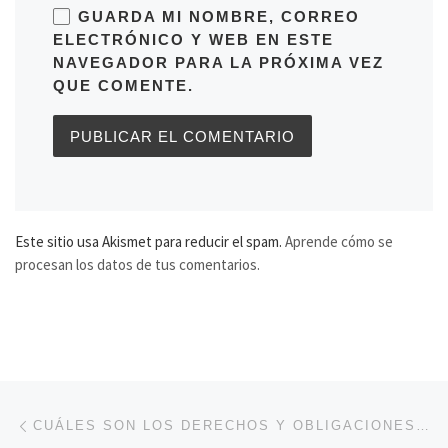
GUARDA MI NOMBRE, CORREO
ELECTRÓNICO Y WEB EN ESTE
NAVEGADOR PARA LA PRÓXIMA VEZ
QUE COMENTE.
Este sitio usa Akismet para reducir el spam.
Aprende cómo se
procesan los datos de tus comentarios.
Navegación de entradas
Entrada anterior
CUÁLES SON LOS DERECHOS Y OBLIGACIONES QUE SURGEN DE LA POSESIÓN?