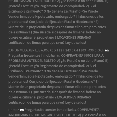
PROBLEMAS ANTES DEL BOLETO. A) ¿Se Perdió o no tiene Plano? B)
¿Perdió Escritura y/o Reglamento de copropiedad? c) Si el
Escribano Esta muerto? O No tiene la Escritura? d)¿Se Puede
Vender Inmueble Hipotecado, embargado ? Inhibiciones de los
propietarios? Con juicio de Ejecusion Fiscal o Hipotecario? E)
Muerte de un propietario despues de firmar el boleto pero antes
de escriturar? F) Que sucede si después de firmar el boleto no
quiere escriturar el propietario ? LOCACIONES URBANAS
certificacion de firmas para que sirve? Ley de sellos?
DAMIAN VILLA ABRILLE ABOGADO T12 F 243 CAM T103 F430 CPACF
en
Preguntas frecuentes Inmobiliarias. COMPRAVENTA INMOBILIARIA.
PROBLEMAS ANTES DEL BOLETO. A) ¿Se Perdió o no tiene Plano? B)
¿Perdió Escritura y/o Reglamento de copropiedad? c) Si el
Escribano Esta muerto? O No tiene la Escritura? d)¿Se Puede
Vender Inmueble Hipotecado, embargado ? Inhibiciones de los
propietarios? Con juicio de Ejecusion Fiscal o Hipotecario? E)
Muerte de un propietario despues de firmar el boleto pero antes
de escriturar? F) Que sucede si después de firmar el boleto no
quiere escriturar el propietario ? LOCACIONES URBANAS
certificacion de firmas para que sirve? Ley de sellos?
Beatriz
en
Preguntas frecuentes Inmobiliarias. COMPRAVENTA
INMOBILIARIA. PROBLEMAS ANTES DEL BOLETO. A) ¿Se Perdió o no