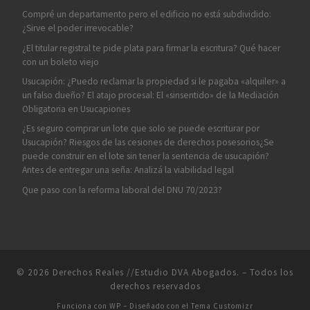
Compré un departamento pero el edificio no está subdividido:
¿Sirve el poder irrevocable?
¿El titular registral te pide plata para firmar la escritura? Qué hacer
con un boleto viejo
Usucapión: ¿Puedo reclamar la propiedad si le pagaba «alquiler» a
un falso dueño? El atajo procesal: El «sinsentido» de la Mediación
Obligatoria en Usucapiones
¿Es seguro comprar un lote que solo se puede escriturar por
Usucapión? Riesgos de las cesiones de derechos posesorios¿Se
puede construir en el lote sin tener la sentencia de usucapión?
Antes de entregar una seña: Analizá la viabilidad legal
Que paso con la reforma laboral del DNU 70/2023?
© 2026
Derechos Reales //Estudio DVA Abogados.
– Todos los
derechos reservados
Funciona con
WP
– Diseñado con el
Tema Customizr