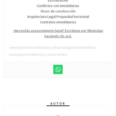
Escrituración
Conflictos con inmobiliarias
Vicios de construcción
Arquitectura Legal Propiedad horizontal
Contratos inmobiliarios
¿Necesitás asesoramiento legal? Escribime por WhatsApp
haciendo clic acá.
www.derechosrealesbsas.com.ar/abogado-inmobiliario-
usucapion-medianeria-y-vicios-en-ba/
AUTOR