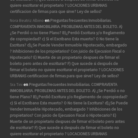
quiere escriturar el propietario ? LOCACIONES URBANAS
certificacion de firmas para que sirve? Ley de sellos?
Nora Beatriz Albino
en
Preguntas frecuentes Inmobiliarias.
COMPRAVENTA INMOBILIARIA. PROBLEMAS ANTES DEL BOLETO. A)
¿Se Perdió o no tiene Plano? B)¿Perdió Escritura y/o Reglamento
de copropiedad? c) Si el Escribano Esta muerto? O No tiene la
Escritura? d)¿Se Puede Vender Inmueble Hipotecado, embargado
? Inhibiciones de los propietarios? Con juicio de Ejecusion Fiscal o
Hipotecario? E) Muerte de un propietario despues de firmar el
boleto pero antes de escriturar? F) Que sucede si después de
firmar el boleto no quiere escriturar el propietario ? LOCACIONES
URBANAS certificacion de firmas para que sirve? Ley de sellos?
Sra Tini
en
Preguntas frecuentes Inmobiliarias. COMPRAVENTA
INMOBILIARIA. PROBLEMAS ANTES DEL BOLETO. A) ¿Se Perdió o no
tiene Plano? B)¿Perdió Escritura y/o Reglamento de copropiedad?
c) Si el Escribano Esta muerto? O No tiene la Escritura? d)¿Se Puede
Vender Inmueble Hipotecado, embargado ? Inhibiciones de los
propietarios? Con juicio de Ejecusion Fiscal o Hipotecario? E)
Muerte de un propietario despues de firmar el boleto pero antes
de escriturar? F) Que sucede si después de firmar el boleto no
quiere escriturar el propietario ? LOCACIONES URBANAS