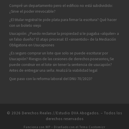
Compré un departamento pero el edificio no está subdividido:
¿Sirve el poder irrevocable?
¿El titular registral te pide plata para firmar la escritura? Qué hacer
con un boleto viejo
Usucapión: ¿Puedo reclamar la propiedad si le pagaba «alquiler» a
un falso dueño? El atajo procesal: El «sinsentido» de la Mediación
Obligatoria en Usucapiones
¿Es seguro comprar un lote que solo se puede escriturar por
Usucapión? Riesgos de las cesiones de derechos posesorios¿Se
puede construir en el lote sin tener la sentencia de usucapión?
Antes de entregar una seña: Analizá la viabilidad legal
Que paso con la reforma laboral del DNU 70/2023?
© 2026
Derechos Reales //Estudio DVA Abogados.
– Todos los
derechos reservados
Funciona con
WP
– Diseñado con el
Tema Customizr