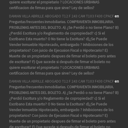
quiere escriturar el propietario ? LOCACIONES URBANAS
certificacion de firmas para que sirve? Ley de sellos?
DAMIAN VILLA ABRILLE ABOGADO T12 F 243 CAM T103 F430 CPACF
en
Preguntas frecuentes Inmobiliarias. COMPRAVENTA INMOBILIARIA.
PROBLEMAS ANTES DEL BOLETO. A) ¿Se Perdió o no tiene Plano? B)
¿Perdió Escritura y/o Reglamento de copropiedad? c) Si el
Escribano Esta muerto? O No tiene la Escritura? d)¿Se Puede
Vender Inmueble Hipotecado, embargado ? Inhibiciones de los
propietarios? Con juicio de Ejecusion Fiscal o Hipotecario? E)
Muerte de un propietario despues de firmar el boleto pero antes
de escriturar? F) Que sucede si después de firmar el boleto no
quiere escriturar el propietario ? LOCACIONES URBANAS
certificacion de firmas para que sirve? Ley de sellos?
DAMIAN VILLA ABRILLE ABOGADO T12 F 243 CAM T103 F430 CPACF
en
Preguntas frecuentes Inmobiliarias. COMPRAVENTA INMOBILIARIA.
PROBLEMAS ANTES DEL BOLETO. A) ¿Se Perdió o no tiene Plano? B)
¿Perdió Escritura y/o Reglamento de copropiedad? c) Si el
Escribano Esta muerto? O No tiene la Escritura? d)¿Se Puede
Vender Inmueble Hipotecado, embargado ? Inhibiciones de los
propietarios? Con juicio de Ejecusion Fiscal o Hipotecario? E)
Muerte de un propietario despues de firmar el boleto pero antes
de escriturar? F) Que sucede si después de firmar el boleto no