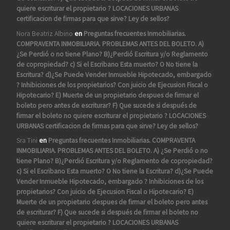
quiere escriturar el propietario ? LOCACIONES URBANAS
certificacion de firmas para que sirve? Ley de sellos?
Nora Beatriz Albino
en
Preguntas frecuentes Inmobiliarias.
COMPRAVENTA INMOBILIARIA. PROBLEMAS ANTES DEL BOLETO. A)
¿Se Perdió o no tiene Plano? B)¿Perdió Escritura y/o Reglamento
de copropiedad? c) Si el Escribano Esta muerto? O No tiene la
Escritura? d)¿Se Puede Vender Inmueble Hipotecado, embargado
? Inhibiciones de los propietarios? Con juicio de Ejecusion Fiscal o
Hipotecario? E) Muerte de un propietario despues de firmar el
boleto pero antes de escriturar? F) Que sucede si después de
firmar el boleto no quiere escriturar el propietario ? LOCACIONES
URBANAS certificacion de firmas para que sirve? Ley de sellos?
Sra Tini
en
Preguntas frecuentes Inmobiliarias. COMPRAVENTA
INMOBILIARIA. PROBLEMAS ANTES DEL BOLETO. A) ¿Se Perdió o no
tiene Plano? B)¿Perdió Escritura y/o Reglamento de copropiedad?
c) Si el Escribano Esta muerto? O No tiene la Escritura? d)¿Se Puede
Vender Inmueble Hipotecado, embargado ? Inhibiciones de los
propietarios? Con juicio de Ejecusion Fiscal o Hipotecario? E)
Muerte de un propietario despues de firmar el boleto pero antes
de escriturar? F) Que sucede si después de firmar el boleto no
quiere escriturar el propietario ? LOCACIONES URBANAS