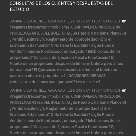
CONSULTAS DE LOS CLIENTES Y RESPUESTAS DEL
ESTUDIO
DAMIAN VILLA ABRILLE ABOGADO T12 F 243 CAM T103 F430 CPACF
en
Preguntas frecuentes Inmobiliarias. COMPRAVENTA INMOBILIARIA.
PROBLEMAS ANTES DEL BOLETO. A) ¿Se Perdió o no tiene Plano? B)
¿Perdió Escritura y/o Reglamento de copropiedad? c) Si el
Escribano Esta muerto? O No tiene la Escritura? d)¿Se Puede
Vender Inmueble Hipotecado, embargado ? Inhibiciones de los
propietarios? Con juicio de Ejecusion Fiscal o Hipotecario? E)
Muerte de un propietario despues de firmar el boleto pero antes
de escriturar? F) Que sucede si después de firmar el boleto no
quiere escriturar el propietario ? LOCACIONES URBANAS
certificacion de firmas para que sirve? Ley de sellos?
DAMIAN VILLA ABRILLE ABOGADO T12 F 243 CAM T103 F430 CPACF
en
Preguntas frecuentes Inmobiliarias. COMPRAVENTA INMOBILIARIA.
PROBLEMAS ANTES DEL BOLETO. A) ¿Se Perdió o no tiene Plano? B)
¿Perdió Escritura y/o Reglamento de copropiedad? c) Si el
Escribano Esta muerto? O No tiene la Escritura? d)¿Se Puede
Vender Inmueble Hipotecado, embargado ? Inhibiciones de los
propietarios? Con juicio de Ejecusion Fiscal o Hipotecario? E)
Muerte de un propietario despues de firmar el boleto pero antes