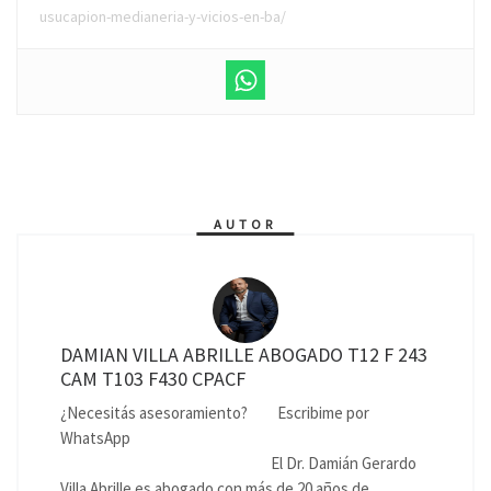
usucapion-medianeria-y-vicios-en-ba/
AUTOR
DAMIAN VILLA ABRILLE ABOGADO T12 F 243
CAM T103 F430 CPACF
¿Necesitás asesoramiento?
Escribime por
WhatsApp
El Dr. Damián Gerardo
Villa Abrille es abogado con más de 20 años de