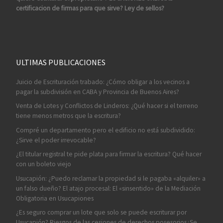
certificacion de firmas para que sirve? Ley de sellos?
ULTIMAS PUBLICACIONES
Juicio de Escrituración trabado: ¿Cómo obligar a los vecinos a
pagar la subdivisión en CABA y Provincia de Buenos Aires?
Venta de Lotes y Conflictos de Linderos: ¿Qué hacer si el terreno
tiene menos metros que la escritura?
Compré un departamento pero el edificio no está subdividido:
¿Sirve el poder irrevocable?
¿El titular registral te pide plata para firmar la escritura? Qué hacer
con un boleto viejo
Usucapión: ¿Puedo reclamar la propiedad si le pagaba «alquiler» a
un falso dueño? El atajo procesal: El «sinsentido» de la Mediación
Obligatoria en Usucapiones
¿Es seguro comprar un lote que solo se puede escriturar por
Usucapión? Riesgos de las cesiones de derechos posesorios¿Se