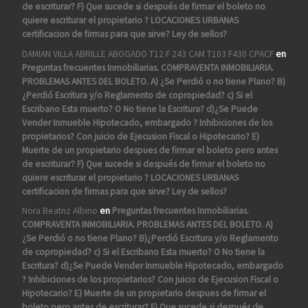
de escriturar? F) Que sucede si después de firmar el boleto no
quiere escriturar el propietario ? LOCACIONES URBANAS
certificacion de firmas para que sirve? Ley de sellos?
DAMIAN VILLA ABRILLE ABOGADO T12 F 243 CAM T103 F430 CPACF
en
Preguntas frecuentes Inmobiliarias. COMPRAVENTA INMOBILIARIA.
PROBLEMAS ANTES DEL BOLETO. A) ¿Se Perdió o no tiene Plano? B)
¿Perdió Escritura y/o Reglamento de copropiedad? c) Si el
Escribano Esta muerto? O No tiene la Escritura? d)¿Se Puede
Vender Inmueble Hipotecado, embargado ? Inhibiciones de los
propietarios? Con juicio de Ejecusion Fiscal o Hipotecario? E)
Muerte de un propietario despues de firmar el boleto pero antes
de escriturar? F) Que sucede si después de firmar el boleto no
quiere escriturar el propietario ? LOCACIONES URBANAS
certificacion de firmas para que sirve? Ley de sellos?
Nora Beatriz Albino
en
Preguntas frecuentes Inmobiliarias.
COMPRAVENTA INMOBILIARIA. PROBLEMAS ANTES DEL BOLETO. A)
¿Se Perdió o no tiene Plano? B)¿Perdió Escritura y/o Reglamento
de copropiedad? c) Si el Escribano Esta muerto? O No tiene la
Escritura? d)¿Se Puede Vender Inmueble Hipotecado, embargado
? Inhibiciones de los propietarios? Con juicio de Ejecusion Fiscal o
Hipotecario? E) Muerte de un propietario despues de firmar el
boleto pero antes de escriturar? F) Que sucede si después de