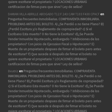
quiere escriturar el propietario ? LOCACIONES URBANAS
certificacion de firmas para que sirve? Ley de sellos?
DAMIAN VILLA ABRILLE ABOGADO T12 F 243 CAM T103 F430 CPACF
en
Preguntas frecuentes Inmobiliarias. COMPRAVENTA INMOBILIARIA.
PROBLEMAS ANTES DEL BOLETO. A) ¿Se Perdió o no tiene Plano? B)
¿Perdió Escritura y/o Reglamento de copropiedad? c) Si el
Escribano Esta muerto? O No tiene la Escritura? d)¿Se Puede
Vender Inmueble Hipotecado, embargado ? Inhibiciones de los
propietarios? Con juicio de Ejecusion Fiscal o Hipotecario? E)
Muerte de un propietario despues de firmar el boleto pero antes
de escriturar? F) Que sucede si después de firmar el boleto no
quiere escriturar el propietario ? LOCACIONES URBANAS
certificacion de firmas para que sirve? Ley de sellos?
Beatriz
en
Preguntas frecuentes Inmobiliarias. COMPRAVENTA
INMOBILIARIA. PROBLEMAS ANTES DEL BOLETO. A) ¿Se Perdió o no
tiene Plano? B)¿Perdió Escritura y/o Reglamento de copropiedad?
c) Si el Escribano Esta muerto? O No tiene la Escritura? d)¿Se Puede
Vender Inmueble Hipotecado, embargado ? Inhibiciones de los
propietarios? Con juicio de Ejecusion Fiscal o Hipotecario? E)
Muerte de un propietario despues de firmar el boleto pero antes
de escriturar? F) Que sucede si después de firmar el boleto no
quiere escriturar el propietario ? LOCACIONES URBANAS