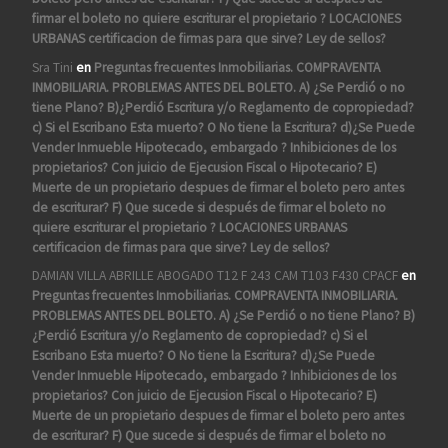
firmar el boleto no quiere escriturar el propietario ? LOCACIONES
URBANAS certificacion de firmas para que sirve? Ley de sellos?
Sra Tini
en
Preguntas frecuentes Inmobiliarias. COMPRAVENTA
INMOBILIARIA. PROBLEMAS ANTES DEL BOLETO. A) ¿Se Perdió o no
tiene Plano? B)¿Perdió Escritura y/o Reglamento de copropiedad?
c) Si el Escribano Esta muerto? O No tiene la Escritura? d)¿Se Puede
Vender Inmueble Hipotecado, embargado ? Inhibiciones de los
propietarios? Con juicio de Ejecusion Fiscal o Hipotecario? E)
Muerte de un propietario despues de firmar el boleto pero antes
de escriturar? F) Que sucede si después de firmar el boleto no
quiere escriturar el propietario ? LOCACIONES URBANAS
certificacion de firmas para que sirve? Ley de sellos?
DAMIAN VILLA ABRILLE ABOGADO T12 F 243 CAM T103 F430 CPACF
en
Preguntas frecuentes Inmobiliarias. COMPRAVENTA INMOBILIARIA.
PROBLEMAS ANTES DEL BOLETO. A) ¿Se Perdió o no tiene Plano? B)
¿Perdió Escritura y/o Reglamento de copropiedad? c) Si el
Escribano Esta muerto? O No tiene la Escritura? d)¿Se Puede
Vender Inmueble Hipotecado, embargado ? Inhibiciones de los
propietarios? Con juicio de Ejecusion Fiscal o Hipotecario? E)
Muerte de un propietario despues de firmar el boleto pero antes
de escriturar? F) Que sucede si después de firmar el boleto no