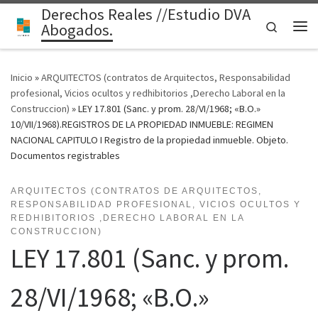
Derechos Reales //Estudio DVA
Saltar al contenido
Search
Abogados.
Me
Inicio
»
ARQUITECTOS (contratos de Arquitectos, Responsabilidad
profesional, Vicios ocultos y redhibitorios ,Derecho Laboral en la
Construccion)
»
LEY 17.801 (Sanc. y prom. 28/VI/1968; «B.O.»
10/VII/1968).REGISTROS DE LA PROPIEDAD INMUEBLE: REGIMEN
NACIONAL CAPITULO I Registro de la propiedad inmueble. Objeto.
Documentos registrables
ARQUITECTOS (CONTRATOS DE ARQUITECTOS,
RESPONSABILIDAD PROFESIONAL, VICIOS OCULTOS Y
REDHIBITORIOS ,DERECHO LABORAL EN LA
CONSTRUCCION)
LEY 17.801 (Sanc. y prom.
28/VI/1968; «B.O.»