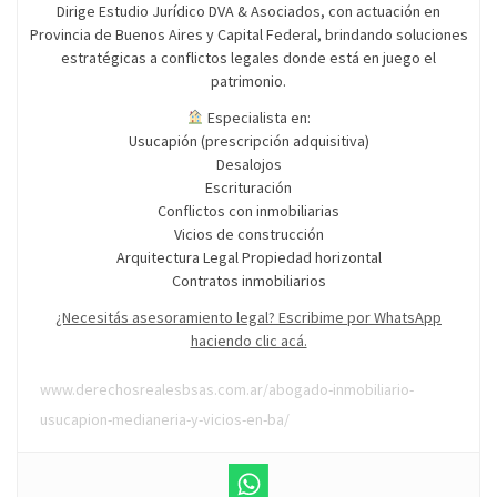
Dirige Estudio Jurídico DVA & Asociados, con actuación en
Provincia de Buenos Aires y Capital Federal, brindando soluciones
estratégicas a conflictos legales donde está en juego el
patrimonio.
Especialista en:
Usucapión (prescripción adquisitiva)
Desalojos
Escrituración
Conflictos con inmobiliarias
Vicios de construcción
Arquitectura Legal Propiedad horizontal
Contratos inmobiliarios
¿Necesitás asesoramiento legal? Escribime por WhatsApp
haciendo clic acá.
www.derechosrealesbsas.com.ar/abogado-inmobiliario-
usucapion-medianeria-y-vicios-en-ba/