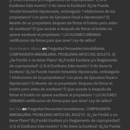
Escribano Esta muerto? O No tiene la Escritura? d)¿Se Puede
Vender Inmueble Hipotecado, embargado ? Inhibiciones de los
propietarios? Con juicio de Ejecusion Fiscal o Hipotecario? E)
Muerte de un propietario despues de firmar el boleto pero antes
de escriturar? F) Que sucede si después de firmar el boleto no
quiere escriturar el propietario ? LOCACIONES URBANAS
certificacion de firmas para que sirve? Ley de sellos?
Nora Beatriz Albino
en
Preguntas frecuentes Inmobiliarias.
COMPRAVENTA INMOBILIARIA. PROBLEMAS ANTES DEL BOLETO. A)
¿Se Perdió o no tiene Plano? B)¿Perdió Escritura y/o Reglamento
de copropiedad? c) Si el Escribano Esta muerto? O No tiene la
Escritura? d)¿Se Puede Vender Inmueble Hipotecado, embargado
? Inhibiciones de los propietarios? Con juicio de Ejecusion Fiscal o
Hipotecario? E) Muerte de un propietario despues de firmar el
boleto pero antes de escriturar? F) Que sucede si después de
firmar el boleto no quiere escriturar el propietario ? LOCACIONES
URBANAS certificacion de firmas para que sirve? Ley de sellos?
Sra Tini
en
Preguntas frecuentes Inmobiliarias. COMPRAVENTA
INMOBILIARIA. PROBLEMAS ANTES DEL BOLETO. A) ¿Se Perdió o no
tiene Plano? B)¿Perdió Escritura y/o Reglamento de copropiedad?
c) Si el Escribano Esta muerto? O No tiene la Escritura? d)¿Se Puede