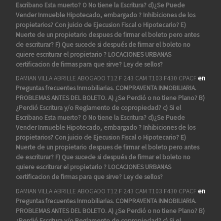
Escribano Esta muerto? O No tiene la Escritura? d)¿Se Puede
Vender Inmueble Hipotecado, embargado ? Inhibiciones de los
propietarios? Con juicio de Ejecusion Fiscal o Hipotecario? E)
Muerte de un propietario despues de firmar el boleto pero antes
de escriturar? F) Que sucede si después de firmar el boleto no
quiere escriturar el propietario ? LOCACIONES URBANAS
certificacion de firmas para que sirve? Ley de sellos?
DAMIAN VILLA ABRILLE ABOGADO T12 F 243 CAM T103 F430 CPACF
en
Preguntas frecuentes Inmobiliarias. COMPRAVENTA INMOBILIARIA.
PROBLEMAS ANTES DEL BOLETO. A) ¿Se Perdió o no tiene Plano? B)
¿Perdió Escritura y/o Reglamento de copropiedad? c) Si el
Escribano Esta muerto? O No tiene la Escritura? d)¿Se Puede
Vender Inmueble Hipotecado, embargado ? Inhibiciones de los
propietarios? Con juicio de Ejecusion Fiscal o Hipotecario? E)
Muerte de un propietario despues de firmar el boleto pero antes
de escriturar? F) Que sucede si después de firmar el boleto no
quiere escriturar el propietario ? LOCACIONES URBANAS
certificacion de firmas para que sirve? Ley de sellos?
DAMIAN VILLA ABRILLE ABOGADO T12 F 243 CAM T103 F430 CPACF
en
Preguntas frecuentes Inmobiliarias. COMPRAVENTA INMOBILIARIA.
PROBLEMAS ANTES DEL BOLETO. A) ¿Se Perdió o no tiene Plano? B)
¿Perdió Escritura y/o Reglamento de copropiedad? c) Si el