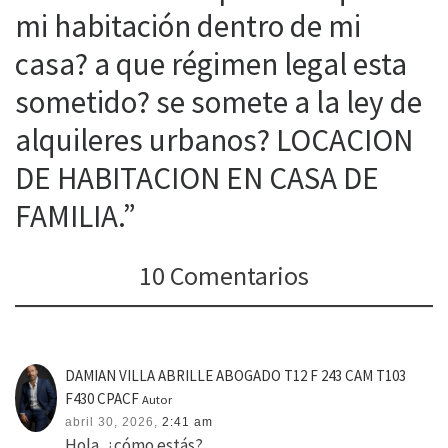
mi habitación dentro de mi
casa? a que régimen legal esta
sometido? se somete a la ley de
alquileres urbanos? LOCACION
DE HABITACION EN CASA DE
FAMILIA.”
10 Comentarios
DAMIAN VILLA ABRILLE ABOGADO T12 F 243 CAM T103
F430 CPACF
Autor
abril 30, 2026,
2:41 am
Hola, ¿cómo estás?