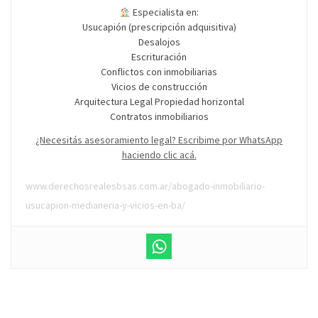
Especialista en:
Usucapión (prescripción adquisitiva)
Desalojos
Escrituración
Conflictos con inmobiliarias
Vicios de construcción
Arquitectura Legal Propiedad horizontal
Contratos inmobiliarios
¿Necesitás asesoramiento legal? Escribime por WhatsApp
haciendo clic acá.
www.derechosrealesbsas.com.ar/abogado-inmobiliario-
usucapion-medianeria-y-vicios-en-ba/