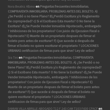
Nora Beatriz Albino
en
Preguntas frecuentes Inmobiliarias.
COMPRAVENTA INMOBILIARIA. PROBLEMAS ANTES DEL BOLETO. A)
¿Se Perdió o no tiene Plano? B)¿Perdió Escritura y/o Reglamento
de copropiedad? c) Si el Escribano Esta muerto? O No tiene la
Escritura? d)¿Se Puede Vender Inmueble Hipotecado, embargado
? Inhibiciones de los propietarios? Con juicio de Ejecusion Fiscal o
Hipotecario? E) Muerte de un propietario despues de firmar el
boleto pero antes de escriturar? F) Que sucede si después de
firmar el boleto no quiere escriturar el propietario ? LOCACIONES
URBANAS certificacion de firmas para que sirve? Ley de sellos?
Sra Tini
en
Preguntas frecuentes Inmobiliarias. COMPRAVENTA
INMOBILIARIA. PROBLEMAS ANTES DEL BOLETO. A) ¿Se Perdió o no
tiene Plano? B)¿Perdió Escritura y/o Reglamento de copropiedad?
c) Si el Escribano Esta muerto? O No tiene la Escritura? d)¿Se Puede
Vender Inmueble Hipotecado, embargado ? Inhibiciones de los
propietarios? Con juicio de Ejecusion Fiscal o Hipotecario? E)
Muerte de un propietario despues de firmar el boleto pero antes
de escriturar? F) Que sucede si después de firmar el boleto no
quiere escriturar el propietario ? LOCACIONES URBANAS
certificacion de firmas para que sirve? Ley de sellos?
DAMIAN VILLA ABRILLE ABOGADO T12 F 243 CAM T103 F430 CPACF
en