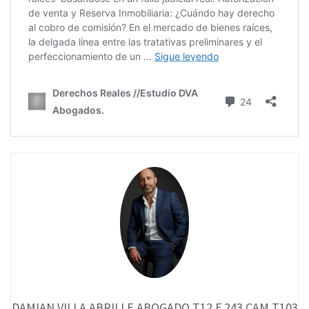
DAMIAN VILLA ABRILLE ABOGADO T12 F 243 CAM T103