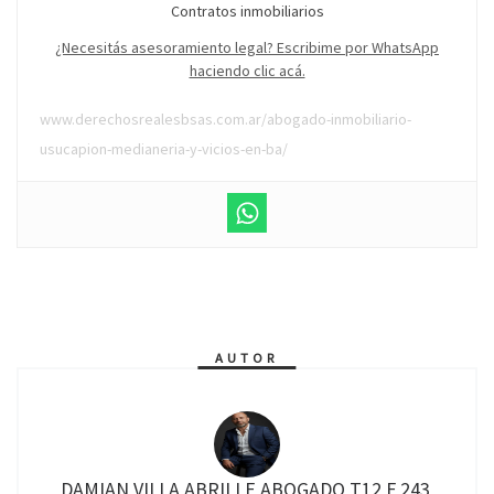
Contratos inmobiliarios
¿Necesitás asesoramiento legal? Escribime por WhatsApp
haciendo clic acá.
www.derechosrealesbsas.com.ar/abogado-inmobiliario-
usucapion-medianeria-y-vicios-en-ba/
AUTOR
DAMIAN VILLA ABRILLE ABOGADO T12 F 243