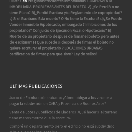
Beatriz
en
Preguntas frecuentes Inmobiliarias. COMPRAVENTA
INMOBILIARIA. PROBLEMAS ANTES DEL BOLETO. A) ¿Se Perdió o no
tiene Plano? B)¿Perdió Escritura y/o Reglamento de copropiedad?
c) Si el Escribano Esta muerto? O No tiene la Escritura? d)¿Se Puede
Vender Inmueble Hipotecado, embargado ? Inhibiciones de los
propietarios? Con juicio de Ejecusion Fiscal o Hipotecario? E)
Muerte de un propietario despues de firmar el boleto pero antes
de escriturar? F) Que sucede si después de firmar el boleto no
quiere escriturar el propietario ? LOCACIONES URBANAS
certificacion de firmas para que sirve? Ley de sellos?
ULTIMAS PUBLICACIONES
Juicio de Escrituración trabado: ¿Cómo obligar a los vecinos a
pagar la subdivisión en CABA y Provincia de Buenos Aires?
Venta de Lotes y Conflictos de Linderos: ¿Qué hacer si el terreno
tiene menos metros que la escritura?
Compré un departamento pero el edificio no está subdividido: