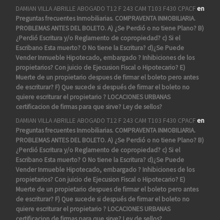
DAMIAN VILLA ABRILLE ABOGADO T12 F 243 CAM T103 F430 CPACF
en
Preguntas frecuentes Inmobiliarias. COMPRAVENTA INMOBILIARIA.
PROBLEMAS ANTES DEL BOLETO. A) ¿Se Perdió o no tiene Plano? B)
¿Perdió Escritura y/o Reglamento de copropiedad? c) Si el
Escribano Esta muerto? O No tiene la Escritura? d)¿Se Puede
Vender Inmueble Hipotecado, embargado ? Inhibiciones de los
propietarios? Con juicio de Ejecusion Fiscal o Hipotecario? E)
Muerte de un propietario despues de firmar el boleto pero antes
de escriturar? F) Que sucede si después de firmar el boleto no
quiere escriturar el propietario ? LOCACIONES URBANAS
certificacion de firmas para que sirve? Ley de sellos?
DAMIAN VILLA ABRILLE ABOGADO T12 F 243 CAM T103 F430 CPACF
en
Preguntas frecuentes Inmobiliarias. COMPRAVENTA INMOBILIARIA.
PROBLEMAS ANTES DEL BOLETO. A) ¿Se Perdió o no tiene Plano? B)
¿Perdió Escritura y/o Reglamento de copropiedad? c) Si el
Escribano Esta muerto? O No tiene la Escritura? d)¿Se Puede
Vender Inmueble Hipotecado, embargado ? Inhibiciones de los
propietarios? Con juicio de Ejecusion Fiscal o Hipotecario? E)
Muerte de un propietario despues de firmar el boleto pero antes
de escriturar? F) Que sucede si después de firmar el boleto no
quiere escriturar el propietario ? LOCACIONES URBANAS
certificacion de firmas para que sirve? Ley de sellos?