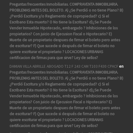
Preguntas frecuentes Inmobiliarias. COMPRAVENTA INMOBILIARIA.
PROBLEMAS ANTES DEL BOLETO. A) ¿Se Perdió o no tiene Plano? B)
¿Perdió Escritura y/o Reglamento de copropiedad? c) Si el
Escribano Esta muerto? O No tiene la Escritura? d)¿Se Puede
Vender Inmueble Hipotecado, embargado ? Inhibiciones de los
propietarios? Con juicio de Ejecusion Fiscal o Hipotecario? E)
Muerte de un propietario despues de firmar el boleto pero antes
de escriturar? F) Que sucede si después de firmar el boleto no
quiere escriturar el propietario ? LOCACIONES URBANAS
certificacion de firmas para que sirve? Ley de sellos?
DAMIAN VILLA ABRILLE ABOGADO T12 F 243 CAM T103 F430 CPACF
en
Preguntas frecuentes Inmobiliarias. COMPRAVENTA INMOBILIARIA.
PROBLEMAS ANTES DEL BOLETO. A) ¿Se Perdió o no tiene Plano? B)
¿Perdió Escritura y/o Reglamento de copropiedad? c) Si el
Escribano Esta muerto? O No tiene la Escritura? d)¿Se Puede
Vender Inmueble Hipotecado, embargado ? Inhibiciones de los
propietarios? Con juicio de Ejecusion Fiscal o Hipotecario? E)
Muerte de un propietario despues de firmar el boleto pero antes
de escriturar? F) Que sucede si después de firmar el boleto no
quiere escriturar el propietario ? LOCACIONES URBANAS
certificacion de firmas para que sirve? Ley de sellos?