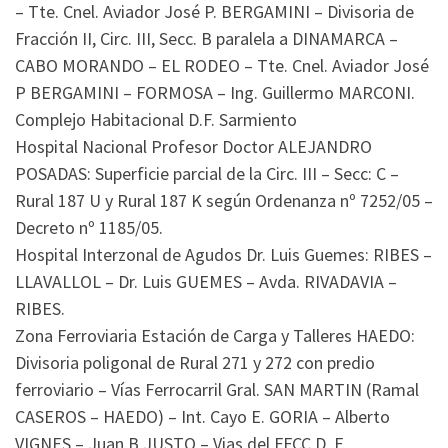
– Tte. Cnel. Aviador José P. BERGAMINI – Divisoria de
Fracción II, Circ. III, Secc. B paralela a DINAMARCA –
CABO MORANDO – EL RODEO – Tte. Cnel. Aviador José
P BERGAMINI – FORMOSA – Ing. Guillermo MARCONI.
Complejo Habitacional D.F. Sarmiento
Hospital Nacional Profesor Doctor ALEJANDRO
POSADAS: Superficie parcial de la Circ. III – Secc: C –
Rural 187 U y Rural 187 K según Ordenanza nº 7252/05 –
Decreto nº 1185/05.
Hospital Interzonal de Agudos Dr. Luis Guemes: RIBES –
LLAVALLOL – Dr. Luis GUEMES – Avda. RIVADAVIA –
RIBES.
Zona Ferroviaria Estación de Carga y Talleres HAEDO:
Divisoria poligonal de Rural 271 y 272 con predio
ferroviario – Vías Ferrocarril Gral. SAN MARTIN (Ramal
CASEROS – HAEDO) – Int. Cayo E. GORIA – Alberto
VIGNES – Juan B JUSTO – Vias del FFCC D. F.