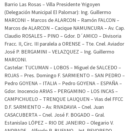
Barrio Las Rosas – Villa Presidente Yrigoyen
(Delegación Municipal El Palomar): Ing. Guillermo
MARCONI – Marcos de ALARCON – Ramón FALCON –
Marcos de ALARCON – Cacique NAMUNCURA – Av. Cap.
Claudio ROSALES – PINO – Gdor. D´AMICO – Divisoria
Fracc. II, Circ. III paralela a ORENSE – Tte. Cnel. Aviador
José P. BERGAMINI – VELAZQUEZ – Ing. Guillermo
MARCONI.
Castelar: TUCUMAN – LOBOS – Miguel de SALCEDO –
ROJAS – Pres. Domingo F. SARMIENTO – SAN PEDRO –
Pedro GOYENA – ITALIA – Pedro GOYENA – ESPAÑA –
Gdor. Inocencio ARIAS – PERGAMINO – LOS INCAS –
CAMPICHUELO – TRENQUE LAUQUEN – Vias del FFCC
D.F. SARMIENTO – Av. RIVADAVIA – Cnel. Juan
CASACUBERTA – Cnel. José F. BOGADO – Gral.
Estanislao LÓPEZ – RIO DE JANEIRO – Olegario V.
ANDRADE – Alfredo R. BUFANO – Int. REVOREDO –