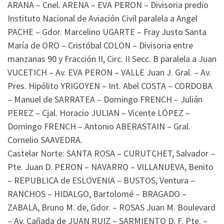
ARANA – Cnel. ARENA – EVA PERON – Divisoria predio
Instituto Nacional de Aviación Civil paralela a Angel
PACHE – Gdor. Marcelino UGARTE – Fray Justo Santa
María de ORO – Cristóbal COLON – Divisoria entre
manzanas 90 y Fracción II, Circ. II Secc. B paralela a Juan
VUCETICH – Av. EVA PERON – VALLE Juan J. Gral. – Av.
Pres. Hipólito YRIGOYEN – Int. Abel COSTA – CORDOBA
– Manuel de SARRATEA – Domingo FRENCH – Julián
PEREZ – Cjal. Horacio JULIAN – Vicente LÓPEZ –
Domingo FRENCH – Antonio ABERASTAIN – Gral.
Cornelio SAAVEDRA.
Castelar Norte: SANTA ROSA – CURUTCHET, Salvador –
Pte. Juan D. PERON – NAVARRO – VILLANUEVA, Benito
– REPUBLICA de ESLOVENIA – BUSTOS, Ventura –
RANCHOS – HIDALGO, Bartolomé – BRAGADO –
ZABALA, Bruno M. de, Gdor. – ROSAS Juan M. Boulevard
– Av. Cañada de JUAN RUIZ – SARMIENTO D. F. Pte. –