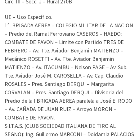
Circ: III – Secc: J – Rural 270B
UE – Uso Específico.
1º. BRIGADA AÉREA – COLEGIO MILITAR DE LA NACION
– Predio del Ramal Ferroviario CASEROS – HAEDO:
COMBATE DE PAVON – Limite con Partido TRES DE
FEBRERO – Av. Tte. Aviador Benjamin MATIENZO –
Mecánico ROSETTI – Av. Tte. Aviador Benjamin
MATIENZO – Av. ITACUMBU – Nelson PAGE – Av. Sub.
Tte. Aviador José M. CAROSELLA – Av. Cap. Claudio
ROSALES – Pres. Santiago DERQUI – Margarita
CORVALAN – Pres. Santiago DERQUI – Divisoria del
Predio de la I BRIGADA AEREA paralela a José E. RODO
– Av. CAÑADA DE JUAN RUIZ – Arroyo MORON –
COMBATE DE PAVON.
S.I.T.A.S. (CLUB SOCIEDAD ITALIANA DE TIRO AL
SEGNO): Ing. Guillermo MARCONI – Doidamia PALACIOS