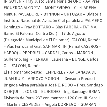
IRIGOYEN – Fray Justo Santa María de ORO – Av. Pres.
FIGUEROA ALCORTA – MONTEVIDEO – Cnel. ARENA –
Manuel PASSADORE – BYNNON – ORTUZAR – Divisoria
Instituto Nacional de Aviación Civil paralela a PALMERO
Domingo – Fray BOTTARO – Blas PARERA – FATIMA.
Barrio El Palomar Centro (Sur) – 17 de Agosto
(Delegación Municipal de El Palomar): FALCON, Ramón
– Vías Ferrocarril Gral. SAN MARTIN (Ramal CASEROS –
HAEDO) – PERDRIEL – GARDEL, Carlos – MARCONI,
Guillermo, Ing. – FERRARI, Laureana – BUNGE, Carlos,
O. – FALCON, Ramón.
El Palomar Sudoeste: TEMPERLEY – Av. CAÑADA DE
JUAN RUIZ – ARROYO MORON — Divisoria Predio I
Brigada Aérea paralela a José E. RODO – Pres. Santiago
DERQUI – LEONES – EL RODEO – Ing. Santiago BRIAN –
Divisoria de Rural 237 con manzana 126 Circ. III, Secc. L
– Martina CESPEDES – Angela DORREGO – GUARANI –