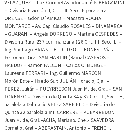
VELAZQUEZ – Tte. Coronel Aviador José P. BERGAMINI
– Divisoria Fracción II, Circ. III, Secc. E paralela a
ORENSE – Gdor. D´AMICO – Maestra ROCHA
MONTARCE – Av. Cap. Claudio ROSALES – DINAMARCA
– GUARANI – Angela DORREGO – Martina CESPEDES –
Divisoria Rural 237 con manzana 126 Circ. III, Secc. L. –
Ing. Santiago BRIAN – EL RODEO – LEONES – Vías
Ferrocarril Gral. SAN MARTIN (Ramal CASEROS –
HAEDO) – Ramón FALCON – Carlos O. BUNGE –
Laureana FERRARI – Ing. Guillermo MARCONI.
Morón Este – Haedo Sur: JULIÁN Horacio, Cjal. –
PEREZ, Julián – PUEYRREDON Juan M. de, Gral. – SAN
LORENZO – Divisoria de Quinta 34 y 32 Circ. III, Secc. H,
paralela a Dalmacio VELEZ SARFIELD – Divisoria de
Quinta 32 paralela a Int. CARRERE – PUEYRREDON
Juan M. de, Gral. -ACHA, Mariano. Cnel.- SAAVEDRA
Cornelio, Gral – ABERASTAIN, Antonio – FRENCH,