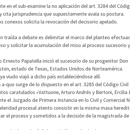
e en el sub-examine la no aplicación del art. 3284 del Códi
; y cita jurisprudencia que supuestamente avala su postura.
 conexos solicita la revocación del decisorio apelado.
ón traída a debate es delimitar el marco del planteo efectua
ceso y solicitar la acumulación del miso al proceso sucesorio 
o Ernesto Papatella inició el sucesorio de su progenitor Don
ouston, estado de Texas, Estados Unidos de Norteamérica.
a viudo viajó a dicho país estableciéndose allí.
-quo surge de lo dispuesto en el art. 3285 del Código Civil 
utos caratulados «Vattuone, Arturo Andrés y Bertoni, Ercilia 
nte el Juzgado de Primera Instancia en lo Civil y Comercial N
leridad procesal atento consistir en la misma masa heredita
iar el proceso y sometidos a la decisión de la magistrada de