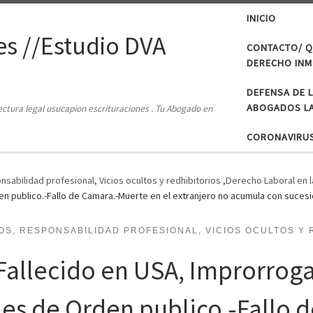
INICIO
s //Estudio DVA
CONTACTO/ Q
DERECHO INMO
DEFENSA DE 
ABOGADOS LA
tectura legal usucapion escrituraciones . Tu Abogado en
CORONAVIRU
bilidad profesional, Vicios ocultos y redhibitorios ,Derecho Laboral en l
den publico.-Fallo de Camara.-Muerte en el extranjero no acumula con sucesió
S, RESPONSABILIDAD PROFESIONAL, VICIOS OCULTOS Y 
allecido en USA, Improrroga
2 es de Orden publico.-Fallo