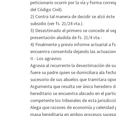
peticionario ocurrir por la vía y forma corres
del Código Civil).
2) Contra tal manera de decidir se alzó éste
subsidio (ver fs. 21/24 vta.).
3) Desestimado el primero se concede al seg
presentación aludida de fs. 21/4 vta.-
4) Finalmente y previo informe actuarial a f
encuentra consentida dejando las actuacione
II.- Los agravios:
Agravia al recurrente la desestimación de s
fuere su padre quien se domiciliara ala fec
sucesorio de sus abuelos que tramitara op
Argumenta que resulta ser único heredero d
hereditario se encuentra ubicado en el part
competente los tribunales de esta jurisdicci
Alega que razones de economía y celeridad 
masa hereditaria en ambos procesos suceso