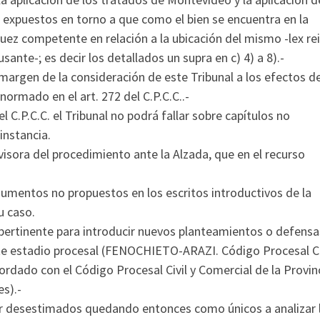
s expuestos en torno a que como el bien se encuentra en la
uez competente en relación a la ubicación del mismo -lex rei
sante-; es decir los detallados un supra en c) 4) a 8).-
argen de la consideración de este Tribunal a los efectos d
normado en el art. 272 del C.P.C.C..-
l C.P.C.C. el Tribunal no podrá fallar sobre capítulos no
instancia.
visora del procedimiento ante la Alzada, que en el recurso
umentos no propuestos en los escritos introductivos de la
u caso.
a pertinente para introducir nuevos planteamientos o defensa
te estadio procesal (FENOCHIETO-ARAZI. Código Procesal Ci
rdado con el Código Procesal Civil y Comercial de la Provin
es).-
er desestimados quedando entonces como únicos a analizar 