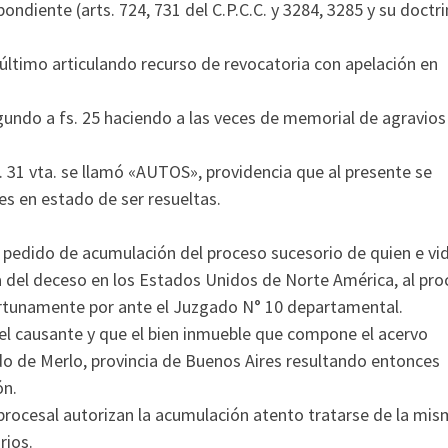
pondiente (arts. 724, 731 del C.P.C.C. y 3284, 3285 y su doctr
 último articulando recurso de revocatoria con apelación en
undo a fs. 25 haciendo a las veces de memorial de agravios 
s. 31 vta. se llamó «AUTOS», providencia que al presente se
s en estado de ser resueltas.
u pedido de acumulación del proceso sucesorio de quien e vi
ha del deceso en los Estados Unidos de Norte América, al pr
ortunamente por ante el Juzgado N° 10 departamental.
el causante y que el bien inmueble que compone el acervo
ido de Merlo, provincia de Buenos Aires resultando entonces
ón.
procesal autorizan la acumulación atento tratarse de la mi
rios.