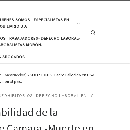
UIENES SOMOS . ESPECIALISTAS EN
BILIARIO B.A
Search
LOS TRABAJADORES- DERECHO LABORAL-
BORALISTAS MORÒN.-
S ABOGADOS
a Construccion)
»
SUCESIONES.-Padre Fallecido en USA,
n en el pais.-
REDHIBITORIOS ,DERECHO LABORAL EN LA
bilidad de la
 de Camara.-Muerte en