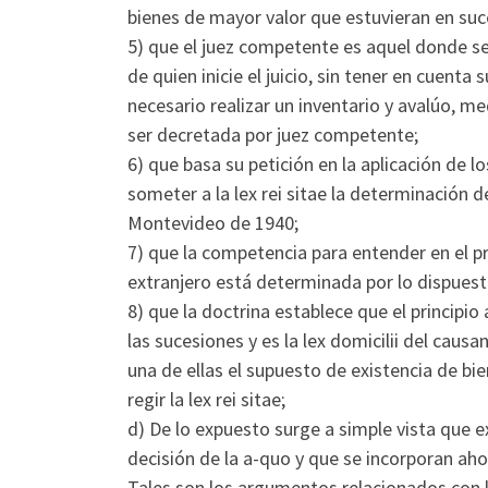
bienes de mayor valor que estuvieran en suces
5) que el juez competente es aquel donde se 
de quien inicie el juicio, sin tener en cuenta
necesario realizar un inventario y avalúo, me
ser decretada por juez competente;
6) que basa su petición en la aplicación de 
someter a la lex rei sitae la determinación
Montevideo de 1940;
7) que la competencia para entender en el p
extranjero está determinada por lo dispuesto 
8) que la doctrina establece que el principio 
las sucesiones y es la lex domicilii del cau
una de ellas el supuesto de existencia de bi
regir la lex rei sitae;
d) De lo expuesto surge a simple vista que 
decisión de la a-quo y que se incorporan aho
Tales son los argumentos relacionados con la