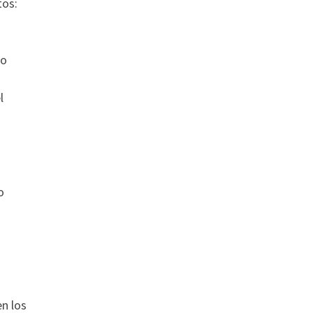
tos:
po
l
o
n los