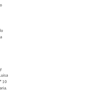
go
do
ya
y
Luisa
° 10
ria.