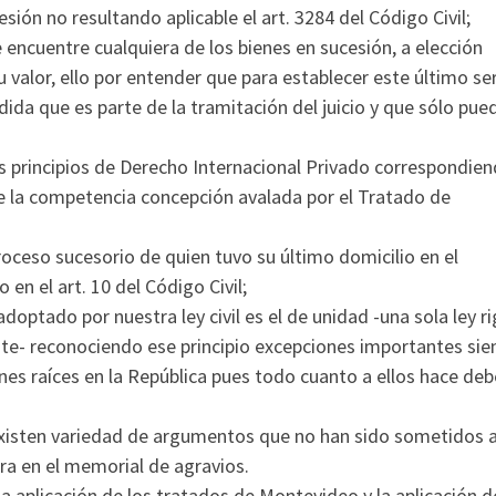
ión no resultando aplicable el art. 3284 del Código Civil;
encuentre cualquiera de los bienes en sucesión, a elección
 su valor, ello por entender que para establecer este último se
dida que es parte de la tramitación del juicio y que sólo pue
los principios de Derecho Internacional Privado correspondie
 de la competencia concepción avalada por el Tratado de
roceso sucesorio de quien tuvo su último domicilio en el
en el art. 10 del Código Civil;
adoptado por nuestra ley civil es el de unidad -una sola ley r
sante- reconociendo ese principio excepciones importantes si
enes raíces en la República pues todo cuanto a ellos hace deb
existen variedad de argumentos que no han sido sometidos a
ra en el memorial de agravios.
 aplicación de los tratados de Montevideo y la aplicación d