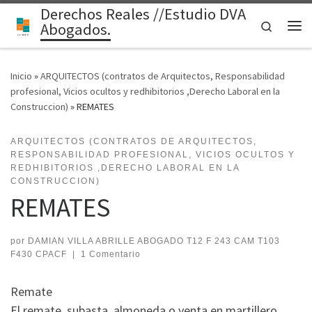
Derechos Reales //Estudio DVA
Saltar al contenido
Search
Abogados.
Me
Inicio
»
ARQUITECTOS (contratos de Arquitectos, Responsabilidad
profesional, Vicios ocultos y redhibitorios ,Derecho Laboral en la
Construccion)
»
REMATES
ARQUITECTOS (CONTRATOS DE ARQUITECTOS,
RESPONSABILIDAD PROFESIONAL, VICIOS OCULTOS Y
REDHIBITORIOS ,DERECHO LABORAL EN LA
CONSTRUCCION)
REMATES
por
DAMIAN VILLA ABRILLE ABOGADO T12 F 243 CAM T103
F430 CPACF
|
1 Comentario
Remate
El remate, subasta, almoneda o venta en martillero,