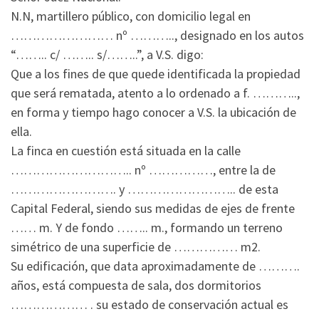
N.N, martillero público, con domicilio legal en
…………………… nº ……….., designado en los autos
“…….. c/ …….. s/……..”, a V.S. digo:
Que a los fines de que quede identificada la propiedad
que será rematada, atento a lo ordenado a f. ………..,
en forma y tiempo hago conocer a V.S. la ubicación de
ella.
La finca en cuestión está situada en la calle
……………………….. nº ……………, entre la de
……………………. y …………………….. de esta
Capital Federal, siendo sus medidas de ejes de frente
…… m. Y de fondo …….. m., formando un terreno
simétrico de una superficie de …………… m2.
Su edificación, que data aproximadamente de ……….
años, está compuesta de sala, dos dormitorios
……………… . su estado de conservación actual es