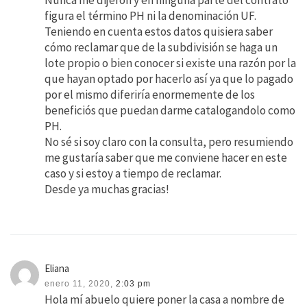
Nunca me dijeron y en ninguna parte del contrato
figura el término PH ni la denominación UF.
Teniendo en cuenta estos datos quisiera saber
cómo reclamar que de la subdivisión se haga un
lote propio o bien conocer si existe una razón por la
que hayan optado por hacerlo así ya que lo pagado
por el mismo diferiría enormemente de los
beneficiós que puedan darme catalogandolo como
PH.
No sé si soy claro con la consulta, pero resumiendo
me gustaría saber que me conviene hacer en este
caso y si estoy a tiempo de reclamar.
Desde ya muchas gracias!
Eliana
enero 11, 2020,
2:03 pm
Hola mí abuelo quiere poner la casa a nombre de