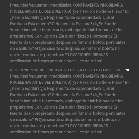
Preguntas frecuentes Inmobiliarias. COMPRAVENTA INMOBILIARIA.
PROBLEMAS ANTES DEL BOLETO. A) ¿Se Perdió o no tiene Plano? B)
¿Perdió Escritura y/o Reglamento de copropiedad? c) Si el
Escribano Esta muerto? O No tiene la Escritura? d)¿Se Puede
Vender Inmueble Hipotecado, embargado ? Inhibiciones de los
propietarios? Con juicio de Ejecusion Fiscal o Hipotecario? E)
Muerte de un propietario despues de firmar el boleto pero antes
de escriturar? F) Que sucede si después de firmar el boleto no
quiere escriturar el propietario ? LOCACIONES URBANAS
certificacion de firmas para que sirve? Ley de sellos?
DAMIAN VILLA ABRILLE ABOGADO T12 F 243 CAM T103 F430 CPACF
en
Preguntas frecuentes Inmobiliarias. COMPRAVENTA INMOBILIARIA.
PROBLEMAS ANTES DEL BOLETO. A) ¿Se Perdió o no tiene Plano? B)
¿Perdió Escritura y/o Reglamento de copropiedad? c) Si el
Escribano Esta muerto? O No tiene la Escritura? d)¿Se Puede
Vender Inmueble Hipotecado, embargado ? Inhibiciones de los
propietarios? Con juicio de Ejecusion Fiscal o Hipotecario? E)
Muerte de un propietario despues de firmar el boleto pero antes
de escriturar? F) Que sucede si después de firmar el boleto no
quiere escriturar el propietario ? LOCACIONES URBANAS
certificacion de firmas para que sirve? Ley de sellos?