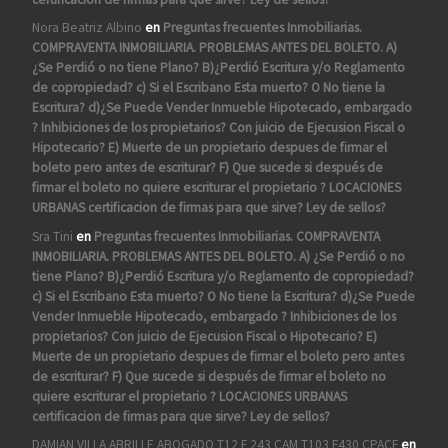
Nora Beatriz Albino
en
Preguntas frecuentes Inmobiliarias.
COMPRAVENTA INMOBILIARIA. PROBLEMAS ANTES DEL BOLETO. A)
¿Se Perdió o no tiene Plano? B)¿Perdió Escritura y/o Reglamento
de copropiedad? c) Si el Escribano Esta muerto? O No tiene la
Escritura? d)¿Se Puede Vender Inmueble Hipotecado, embargado
? Inhibiciones de los propietarios? Con juicio de Ejecusion Fiscal o
Hipotecario? E) Muerte de un propietario despues de firmar el
boleto pero antes de escriturar? F) Que sucede si después de
firmar el boleto no quiere escriturar el propietario ? LOCACIONES
URBANAS certificacion de firmas para que sirve? Ley de sellos?
Sra Tini
en
Preguntas frecuentes Inmobiliarias. COMPRAVENTA
INMOBILIARIA. PROBLEMAS ANTES DEL BOLETO. A) ¿Se Perdió o no
tiene Plano? B)¿Perdió Escritura y/o Reglamento de copropiedad?
c) Si el Escribano Esta muerto? O No tiene la Escritura? d)¿Se Puede
Vender Inmueble Hipotecado, embargado ? Inhibiciones de los
propietarios? Con juicio de Ejecusion Fiscal o Hipotecario? E)
Muerte de un propietario despues de firmar el boleto pero antes
de escriturar? F) Que sucede si después de firmar el boleto no
quiere escriturar el propietario ? LOCACIONES URBANAS
certificacion de firmas para que sirve? Ley de sellos?
DAMIAN VILLA ABRILLE ABOGADO T12 F 243 CAM T103 F430 CPACF
en