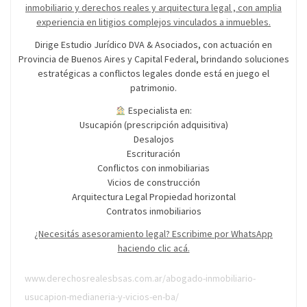
inmobiliario y derechos reales y arquitectura legal , con amplia
experiencia en litigios complejos vinculados a inmuebles.
Dirige Estudio Jurídico DVA & Asociados, con actuación en
Provincia de Buenos Aires y Capital Federal, brindando soluciones
estratégicas a conflictos legales donde está en juego el
patrimonio.
Especialista en:
Usucapión (prescripción adquisitiva)
Desalojos
Escrituración
Conflictos con inmobiliarias
Vicios de construcción
Arquitectura Legal Propiedad horizontal
Contratos inmobiliarios
¿Necesitás asesoramiento legal? Escribime por WhatsApp
haciendo clic acá.
www.derechosrealesbsas.com.ar/abogado-inmobiliario-
usucapion-medianeria-y-vicios-en-ba/