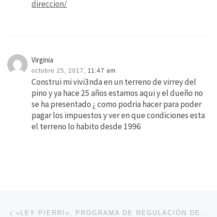
direccion/
Virginia
octubre 25, 2017,
11:47 am
Construi mi vivi3nda en un terreno de virrey del
pino y ya hace 25 años estamos aqui y el dueño no
se ha presentado ¿ como podria hacer para poder
pagar los impuestos y ver en que condiciones esta
el terreno lo habito desde 1996
Navegación de entradas
Entrada anterior
«LEY PIERRI», PROGRAMA DE REGULACIÓN DE TIERRAS,ULTIMA AMPLIACION, MODIFICACION. LEY 24.374.